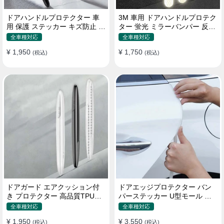
ドアハンドルプロテクター 車
3M 車用 ドアハンドルプロテク
用 保護 ステッカー キズ防止 高
ター 蛍光 ミラーバンパー 反射
品質TPU製 4枚セット
ステッカー 保護フィルム
全車種対応
全車種対応
¥ 1,950
¥ 1,750
(税込)
(税込)
ドアガード エアクッション付
ドアエッジプロテクター バン
き プロテクター 高品質TPU製
パーステッカー U型モール キ
キズ防止 取り付け簡単
ズ防止 取り付け簡単 騒音低減
全車種対応
全車種対応
¥ 1,950
¥ 3,550
(税込)
(税込)