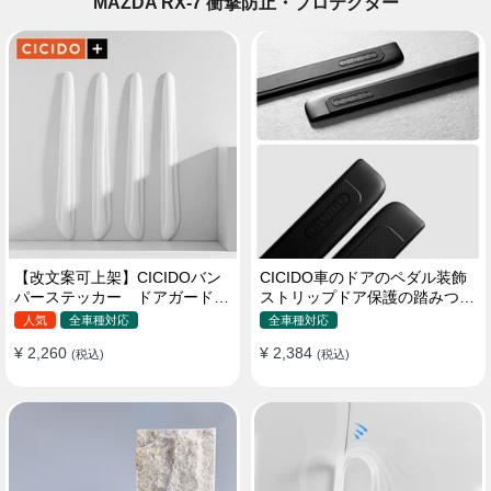
MAZDA RX-7 衝撃防止・プロテクター
【改文案可上架】CICIDOバン
CICIDO車のドアのペダル装飾
パーステッカー ドアガード
ストリップドア保護の踏みつけ
衝突防止プロテクター 耐スク
防止
人気
全車種対応
全車種対応
ラッチ シリカゲル
¥ 2,260
¥ 2,384
(税込)
(税込)