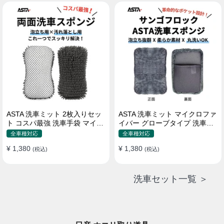
属 水道接続不要 多機能コンパ
クト収納
ASTA 洗車ミット 2枚入りセッ
ASTA 洗車ミット マイクロファ
ト コスパ最強 洗車手袋 マイク
イバー グローブタイプ 洗車プ
ロファイバー製 洗車グッズ 車
ロも愛用 傷防止 高吸水 車 バイ
全車種対応
全車種対応
バイク 自転車用 洗車スポンジ
ク用 洗車ディテイリング用品
¥ 1,380
¥ 1,380
(税込)
(税込)
洗車セット一覧 ＞