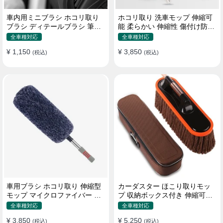
車内用ミニブラシ ホコリ取り
ホコリ取り 洗車モップ 伸縮可
ブラシ ディテールブラシ 筆タ
能 柔らかい 伸縮性 傷付け防止
イプ 車 エアコン吹き出し口
軽量・コンパクト
全車種対応
全車種対応
¥ 1,150
¥ 3,850
(税込)
(税込)
車用ブラシ ホコリ取り 伸縮型
カーダスター ほこり取りモッ
モップ マイクロファイバー 洗
プ 収納ボックス付き 伸縮可能
車道具 軽量・コンパクト
ワックスブラシ 洗車ブラシ
全車種対応
全車種対応
¥ 3,850
¥ 5,250
(税込)
(税込)