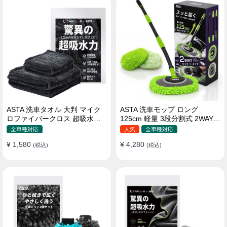
ASTA 洗車タオル 大判 マイク
ASTA 洗車モップ ロング
ロファイバークロス 超吸水ツ
125cm 軽量 3段分割式 2WAY
イストパイル 洗車クロス 傷防
洗車ブラシ スポンジ 高吸水 マ
全車種対応
人気
全車種対応
止 両面使える
イクロファイバー 脚立不要
¥ 1,580
¥ 4,280
(税込)
110°可動ヘッド 15°カーブ設計
(税込)
伸縮 傷つかない 車用 ルーフ・
ボディ対応