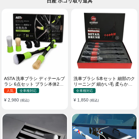
日産 ホコリ取り道具
ASTA 洗車ブラシ ディテールブ
洗車ブラシ 5本セット 細部のク
ラシ 6点セット ブラシ本体2本
リーニング 細かい毛 柔らかい
替えヘッド2個 アダプター2個
豚毛 ディテールブラシ
人気
全車種対応
全車種対応
車内外 ホイール ダッシュボー
¥ 2,980
¥ 1,850
ド
(税込)
(税込)