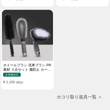
ホイールブラシ 洗車ブラシ PR
素材 ３点セット 傷防止 カーウ
ォッシュ プロ仕様
全車種対応
¥ 1,150
(税込)
ホコリ取り道具一覧 ＞