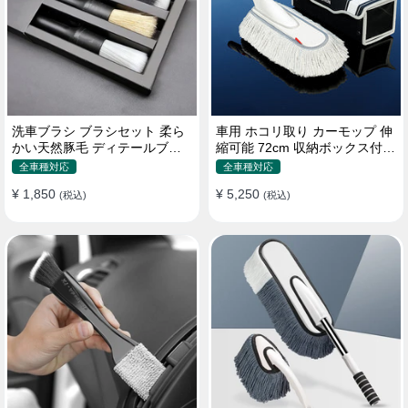
洗車ブラシ ブラシセット 柔ら
車用 ホコリ取り カーモップ 伸
かい天然豚毛 ディテールブラ
縮可能 72cm 収納ボックス付き
シ 隙間ブラシ 筆タイプ
軽量・コンパクト
全車種対応
全車種対応
¥ 1,850
¥ 5,250
(税込)
(税込)