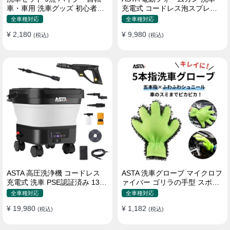
車・車用 洗車グッズ 初心者向
充電式 コードレス泡スプレー
け 洗車ブラシ スポンジ タオル
高圧対応 充電式フォームスプ
全車種対応
全車種対応
グローブ タイヤブラシ ワック
レー 洗車グッズ 車・バイク用
¥ 2,180
¥ 9,980
ス用スポンジ 高級洗車道具 乾
(税込)
強力泡立ち (コピー)
(税込)
拭き・水拭き対応 水切り・隙
間掃除・エアコン掃除もOK カ
ー用品一式
ASTA 高圧洗浄機 コードレス
ASTA 洗車グローブ マイクロフ
充電式 洗車 PSE認証済み 13L
ァイバー ゴリラの手型 スポン
バケツ一体型 折りたたみ式 超
ジ ボディー用 傷防止 吸水速乾
全車種対応
全車種対応
軽量 キャスター付き 360度回
手洗い 洗車用品 車 バイク 洗車
¥ 19,980
¥ 1,182
転ノズル トリガーガン 蛇口接
(税込)
グッズ 掃除 手袋型 洗車タオル
(税込)
続アダプター ショートノズル
代用 1個入り
フォームボトル キャスター付