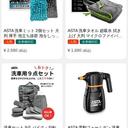
ASTA 洗車ミット 2個セット 大
ASTA 洗車タオル 超吸水 拭き
判 厚手 泡立ち抜群 泡をしっか
上げ 大判 マイクロファイバー
りキープ 洗車スポンジ マイ
クロス プロ仕様 水拭き 窓拭き
人気
全車種対応
人気
全車種対応
クロファイバー 洗車グローブ
洗車 業務用 タオル 吸水 傷つか
¥ 2,580
¥ 1,680
傷つきにくい ボディ ガラス ホ
(税込)
ない 撥水 厚手 両面 大型 洗車
(税込)
イール対応 洗車 用途別に使い
クロス
分け 2個セット
洗車セット 9点 バイク・自転
ASTA 電動フォームガン 洗車