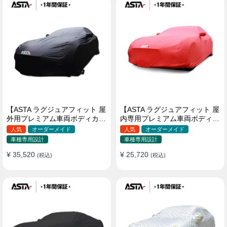
【ASTA ラグジュアフィット 屋
【ASTA ラグジュアフィット 屋
外用プレミアム車両ボディカバ
内専用プレミアム車両ボディカ
ー】PUレザー製 オーダーメイ
バー】オーダーメイド 最高級
人気
オーダーメイド
人気
オーダーメイド
ド 高級感 裏起毛車カバー 強風
生地 柔かい 裏起毛車カバー
車種専用設計
車種専用設計
対策
¥ 35,520
¥ 25,720
(税込)
(税込)