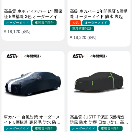
高品質 車ボディカバー 1年間保
高級 車カバー 1年間保証 5層構
証 5層構造 3色 オーダーメイド
造 オーダーメイド 防水 裏起毛
裏起毛 防風防水 四季
台風対策 黄砂対策 車種専用
オーダーメイド
車種専用設計
人気
オーダーメイド
車種専用設計
¥ 18,120
(税込)
¥ 18,320
(税込)
車カバー 台風対策 オーダーメ
高品質 JUSTFIT保証 5層構造
イド 5層構造 裏起毛 防水 防雨
防風 防水 防塵 日焼け防止 高級
軽/普自動車 SUV対応 おすすめ
ボディカバー
オーダーメイド
車種専用設計
オーダーメイド
車種専用設計