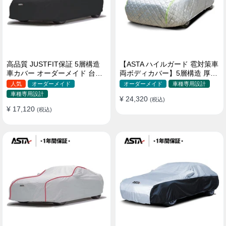
高品質 JUSTFIT保証 5層構造
【ASTA ハイルガード 雹対策車
車カバー オーダーメイド 台風
両ボディカバー】5層構造 厚手
対策 裏起毛 防水 耐久性 傷保護
オーダーメイド 凍結防止 防雪
人気
オーダーメイド
オーダーメイド
車種専用設計
防風 極厚 防風ロープ付きボデ
車種専用設計
¥ 24,320
ィカバー
(税込)
¥ 17,120
(税込)