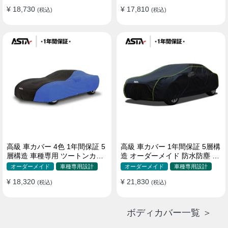
¥ 18,730
¥ 17,810
(税込)
(税込)
高級 車カバー 4色 1年間保証 5
高級 車カバー 1年間保証 5層構
層構造 車種専用 ツートンカラ
造 オーダーメイド 防水防塵 裏
ー オーダーメイド 防水 耐久性
起毛 車種専用
オーダーメイド
車種専用設計
オーダーメイド
車種専用設計
¥ 18,320
¥ 21,830
(税込)
(税込)
ボディカバー一覧 ＞