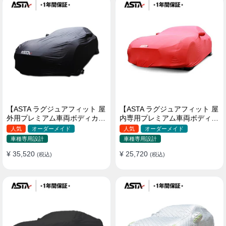
【ASTA ラグジュアフィット 屋
【ASTA ラグジュアフィット 屋
外用プレミアム車両ボディカバ
内専用プレミアム車両ボディカ
ー】PUレザー製 オーダーメイ
バー】オーダーメイド 最高級
人気
オーダーメイド
人気
オーダーメイド
ド 高級感 裏起毛車カバー 強風
生地 柔かい 裏起毛車カバー
車種専用設計
車種専用設計
対策
¥ 35,520
¥ 25,720
(税込)
(税込)