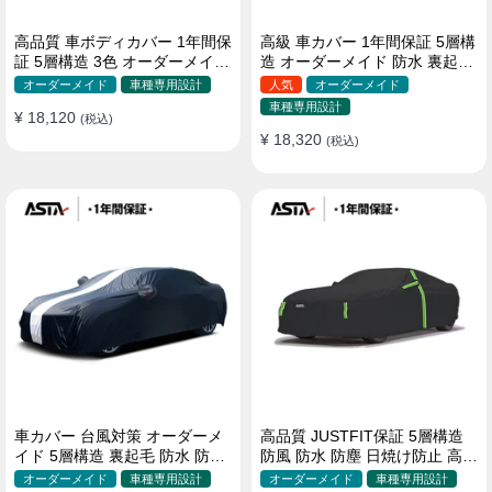
高品質 車ボディカバー 1年間保
高級 車カバー 1年間保証 5層構
証 5層構造 3色 オーダーメイド
造 オーダーメイド 防水 裏起毛
裏起毛 防風防水 四季
台風対策 黄砂対策 車種専用
オーダーメイド
車種専用設計
人気
オーダーメイド
車種専用設計
¥ 18,120
(税込)
¥ 18,320
(税込)
車カバー 台風対策 オーダーメ
高品質 JUSTFIT保証 5層構造
イド 5層構造 裏起毛 防水 防雨
防風 防水 防塵 日焼け防止 高級
軽/普自動車 SUV対応 おすすめ
ボディカバー
オーダーメイド
車種専用設計
オーダーメイド
車種専用設計