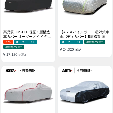
高品質 JUSTFIT保証 5層構造
【ASTA ハイルガード 雹対策車
車カバー オーダーメイド 台風
両ボディカバー】5層構造 厚手
対策 裏起毛 防水 耐久性 傷保護
オーダーメイド 凍結防止 防雪
人気
オーダーメイド
オーダーメイド
車種専用設計
防風 極厚 防風ロープ付きボデ
車種専用設計
¥ 24,320
ィカバー
(税込)
¥ 17,120
(税込)