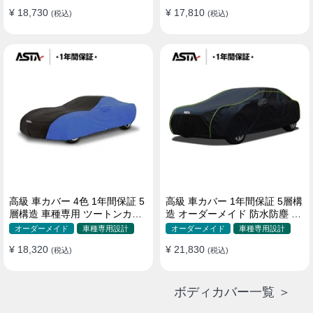
¥ 18,730
¥ 17,810
(税込)
(税込)
高級 車カバー 4色 1年間保証 5
高級 車カバー 1年間保証 5層構
層構造 車種専用 ツートンカラ
造 オーダーメイド 防水防塵 裏
ー オーダーメイド 防水 耐久性
起毛 車種専用
オーダーメイド
車種専用設計
オーダーメイド
車種専用設計
¥ 18,320
¥ 21,830
(税込)
(税込)
ボディカバー一覧 ＞