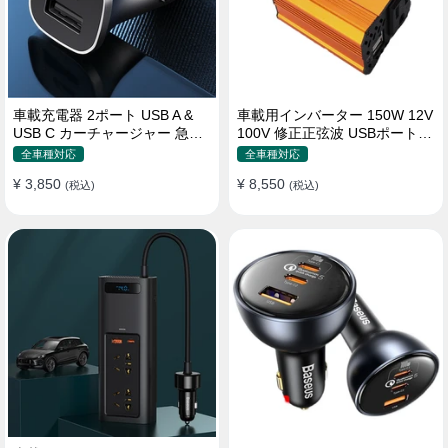
車載充電器 2ポート USB A &
車載用インバーター 150W 12V
USB C カーチャージャー 急速
100V 修正正弦波 USBポート2
充電USB [36W 12V-24V ]
口 コンバーター 防災用品 チャ
全車種対応
全車種対応
ージャー
¥ 3,850
¥ 8,550
(税込)
(税込)