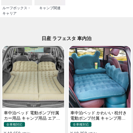
ルーフボックス・
キャンプ関連
キャリア
日産 ラフェスタ 車内泊
車中泊ベッド 電動ポンプ付属
車中泊ベッド かわいい 枕付き
カー用品 キャンプ用品 エアー
電動ポンプ付属 キャンプ用品
ベッド SUV車 普通車適用
エアーベッド 普通車 SUV
全車種対応
全車種対応