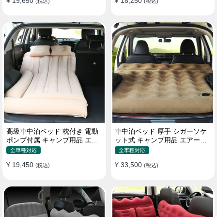
¥ 19,650
¥ 18,250
(税込)
(税込)
高級車中泊ベッド 枕付き 電動
車中泊ベッド 厚手 シガーソケ
ポンプ付属 キャンプ用品 エア
ット式 キャンプ用品 エアーベ
ーベッド 普通車 SUV
ッド 収納袋付き 普通車 SUV適
全車種対応
全車種対応
用
¥ 19,450
¥ 33,500
(税込)
(税込)