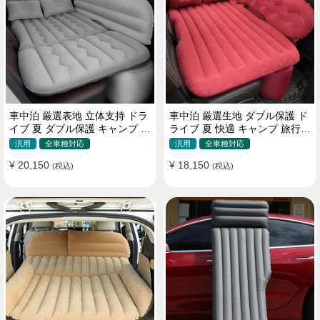
車中泊 厳選表地 立体支持 ドラ
車中泊 厳選生地 ダブル保護 ド
イブ 夏 ダブル保護 キャンプ 旅
ライブ 夏 快適 キャンプ 旅行
行 収納便利 取付簡単 全車種 エ
収納便利 全車種 多色 エアーベ
汎用
全車種対応
汎用
全車種対応
アーベッド
ッド
¥ 20,150
¥ 18,150
(税込)
(税込)