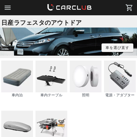
日産ラフェスタのアウトドア
車を選び直す
車内泊
車内テーブル
照明
電源・アダプター