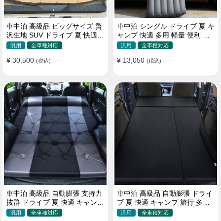
車中泊 高級品 ビッグサイズ 贅
車中泊 シングル ドライブ 夏 キ
沢生地 SUV ドライブ 夏 快適
ャンプ 快適 多用 軽量 便利 省
キャンプ 旅行 収納便利 エアー
スペース 旅行 エアーベッド
汎用
全車種対応
汎用
全車種対応
ベッド
¥ 30,500
¥ 13,050
(税込)
(税込)
車中泊 高級品 自動膨張 支持力
車中泊 高級品 自動膨張 ドライ
抜群 ドライブ 夏 快適 キャンプ
ブ 夏 快適 キャンプ 旅行 多用
旅行 省スペース エアーベッド
取付簡単 収納便利 エアーベッ
汎用
全車種対応
汎用
全車種対応
ド