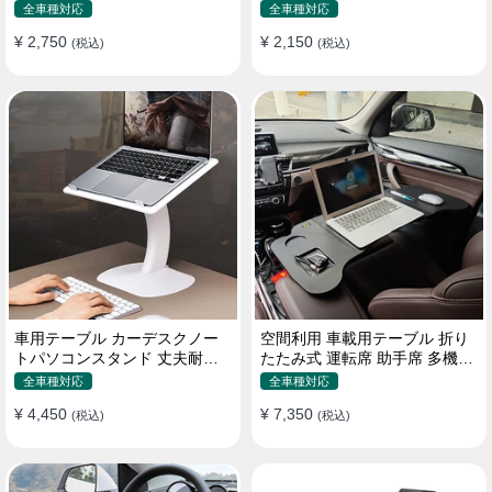
機能ラップトップバッグ
たみ式 パソコン 食事 物置
全車種対応
全車種対応
¥ 2,750
¥ 2,150
(税込)
(税込)
車用テーブル カーデスクノー
空間利用 車載用テーブル 折り
トパソコンスタンド 丈夫耐用
たたみ式 運転席 助手席 多機能
調整可能 車内車外 多機能用
パソコン 食事 書き込み
全車種対応
全車種対応
¥ 4,450
¥ 7,350
(税込)
(税込)