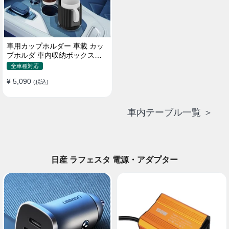
車用カップホルダー 車載 カッ
プホルダ 車内収納ボックス車
載テーブル スマホ置き 調整可
全車種対応
能なベース 車載 取付簡単 滑り
¥ 5,090
止め 小物置き 多機能 使い勝手
(税込)
車内テーブル一覧 ＞
日産 ラフェスタ 電源・アダプター