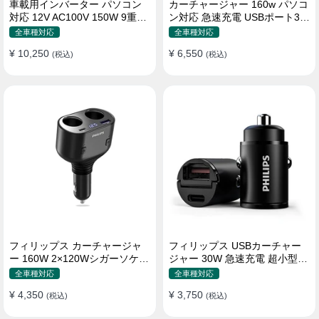
車載用インバーター パソコン
カーチャージャー 160w パソコ
対応 12V AC100V 150W 9重保
ン対応 急速充電 USBポート3つ
護 ディスプレイ付き 静音タイ
Type-C シガーソケット
全車種対応
全車種対応
プ
¥ 10,250
¥ 6,550
(税込)
(税込)
フィリップス カーチャージャ
フィリップス USBカーチャー
ー 160W 2×120Wシガーソケッ
ジャー 30W 急速充電 超小型設
ト おしゃれ
計 おしゃれ シガーソケット
全車種対応
全車種対応
¥ 4,350
¥ 3,750
(税込)
(税込)