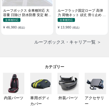
ルーフボックス 全車種対応 大
ルーフラック固定ロープ 高弾
容量 日除け 防水防塵 安定 耐久
力 荷物ネット 頑丈 滑り止め ス
使い便利 折畳式 車用ラゲッジ
トラップ付き ベースキャリア
全車種対応
全車種対応
ケース
¥ 46,980
¥ 13,980
(税込)
(税込)
ルーフボックス・キャリア一覧 ＞
カテゴリー
内装パーツ
車用ボディ
外装パーツ
アクセサリ
カバー
ー