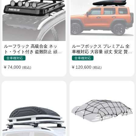
ルーフラック 高級合金 ネッ
ルーフボックス プレミアム 全
ト・ライト付き 盗難防止 頑丈
車種対応 大容量 頑丈 安定 贅沢
安定 分離式 大容量 ベースキャ
使い心地 おしゃれ 多色 車用ラ
全車種対応
全車種対応
リア
ゲッジケース
¥ 74,000
¥ 120,600
(税込)
(税込)