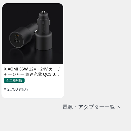
XIAOMI 36W 12V・24V カーチ
ャージャー 急速充電 QC3.0
LEDライト コンパクト 車載充
全車種対応
電器
¥ 2,750
(税込)
電源・アダプター一覧 ＞