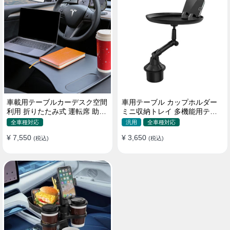
車載用テーブルカーデスク空間
車用テーブル カップホルダー
利用 折りたたみ式 運転席 助手
ミニ収納トレイ 多機能用テー
席 多機能 滑り止め 安定
ブル 食事 物置き用 高品質
全車種対応
汎用
全車種対応
¥ 7,550
¥ 3,650
(税込)
(税込)