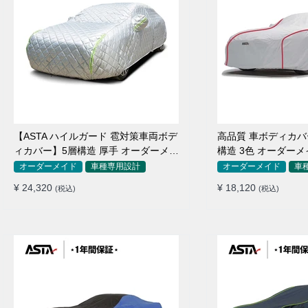
【ASTA ハイルガード 雹対策車両ボデ
高品質 車ボディカバー 
ィカバー】5層構造 厚手 オーダーメイ
構造 3色 オーダーメ
ド 凍結防止 防雪防風 極厚 防風ロープ
防水 四季
オーダーメイド
車種専用設計
オーダーメイド
車
付きボディカバー
¥ 24,320
¥ 18,120
(税込)
(税込)