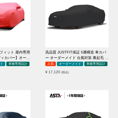
アフィット 屋内専用
高品質 JUSTFIT保証 5層構造 車カバ
ディカバー】オーダ
ー オーダーメイド 台風対策 裏起毛 防
毛車
水 耐久性 傷保護
ド
車種専用設計
人気
オーダーメイド
車種専用設計
¥ 17,120
(税込)