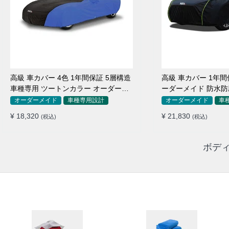
高級 車カバー 4色 1年間保証 5層構造
高級 車カバー 1年間
車種専用 ツートンカラー オーダーメ
ーダーメイド 防水防
イド 防水 耐久性
用
オーダーメイド
車種専用設計
オーダーメイド
車
¥ 18,320
¥ 21,830
(税込)
(税込)
ボディ