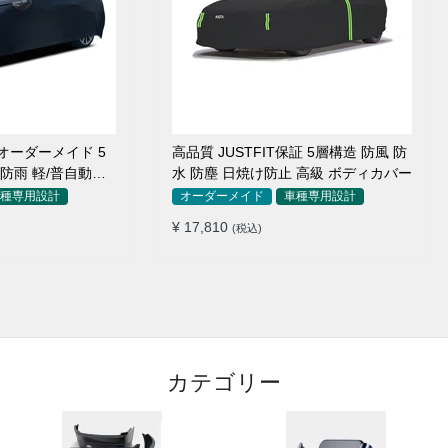
オーダーメイド 5
高品質 JUSTFIT保証 5層構造 防風 防
 防雨 軽/普自動車
水 防塵 日焼け防止 高級 ボディカバー
種専用設計
オーダーメイド
車種専用設計
¥ 17,810
(税込)
カテゴリー