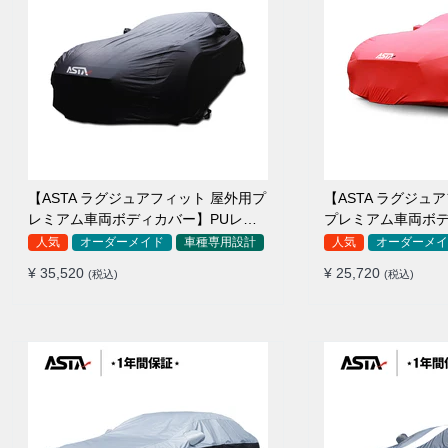
【ASTA ラグジュアフィット 屋外用プ
【ASTA ラグジュ
レミアム車両ボディカバー】PUレザ
プレミアム車両ボ
ー製 オーダーメイド 高級感 裏起毛車
ーメイド 最高級生地 柔かい 裏起
人気
オーダーメイド
車種専用設計
人気
オーダーメイ
カバー 強風対策
カバー
¥ 35,520
¥ 25,720
(税込)
(税込)