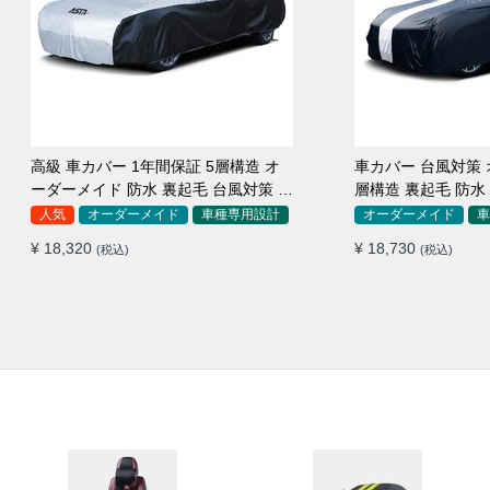
高級 車カバー 1年間保証 5層構造 オ
車カバー 台風対策 
ーダーメイド 防水 裏起毛 台風対策 黄
層構造 裏起毛 防水
砂対策 車種専用
SUV対応 おすすめ
人気
オーダーメイド
車種専用設計
オーダーメイド
車
¥ 18,320
¥ 18,730
(税込)
(税込)