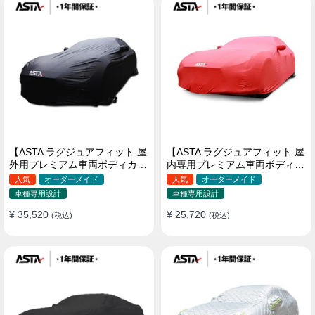
【ASTA ラグジュアフィット 屋
【ASTA ラグジュアフィット 屋
外用プレミアム車両ボディカバ
内専用プレミアム車両ボディカ
ー】PUレザー製 オーダーメイ
バー】オーダーメイド 最高級
人気
オーダーメイド
人気
オーダーメイド
ド 高級感 裏起毛車カバー 強風
生地 柔かい 裏起毛車カバー
車種専用設計
車種専用設計
対策
¥ 35,520
¥ 25,720
(税込)
(税込)