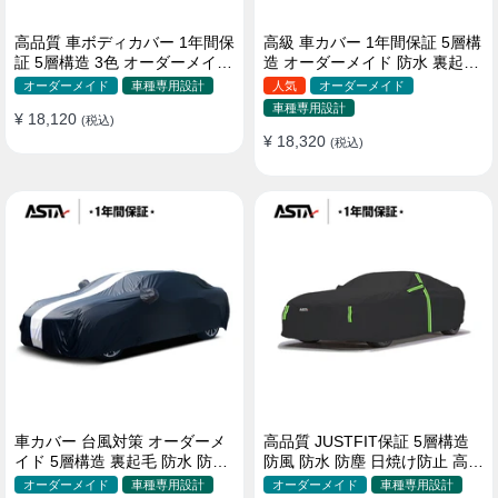
高品質 車ボディカバー 1年間保
高級 車カバー 1年間保証 5層構
証 5層構造 3色 オーダーメイド
造 オーダーメイド 防水 裏起毛
裏起毛 防風防水 四季
台風対策 黄砂対策 車種専用
オーダーメイド
車種専用設計
人気
オーダーメイド
車種専用設計
¥ 18,120
(税込)
¥ 18,320
(税込)
車カバー 台風対策 オーダーメ
高品質 JUSTFIT保証 5層構造
イド 5層構造 裏起毛 防水 防雨
防風 防水 防塵 日焼け防止 高級
軽/普自動車 SUV対応 おすすめ
ボディカバー
オーダーメイド
車種専用設計
オーダーメイド
車種専用設計