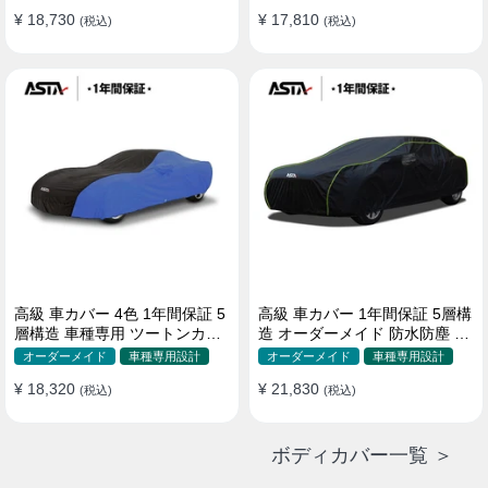
¥ 18,730
¥ 17,810
(税込)
(税込)
高級 車カバー 4色 1年間保証 5
高級 車カバー 1年間保証 5層構
層構造 車種専用 ツートンカラ
造 オーダーメイド 防水防塵 裏
ー オーダーメイド 防水 耐久性
起毛 車種専用
オーダーメイド
車種専用設計
オーダーメイド
車種専用設計
¥ 18,320
¥ 21,830
(税込)
(税込)
ボディカバー一覧 ＞