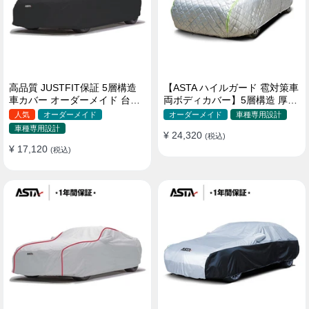
高品質 JUSTFIT保証 5層構造
【ASTA ハイルガード 雹対策車
車カバー オーダーメイド 台風
両ボディカバー】5層構造 厚手
対策 裏起毛 防水 耐久性 傷保護
オーダーメイド 凍結防止 防雪
人気
オーダーメイド
オーダーメイド
車種専用設計
防風 極厚 防風ロープ付きボデ
車種専用設計
¥ 24,320
ィカバー
(税込)
¥ 17,120
(税込)