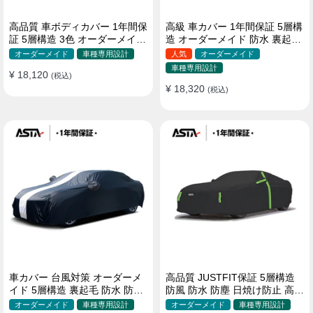
高品質 車ボディカバー 1年間保
高級 車カバー 1年間保証 5層構
証 5層構造 3色 オーダーメイド
造 オーダーメイド 防水 裏起毛
裏起毛 防風防水 四季
台風対策 黄砂対策 車種専用
オーダーメイド
車種専用設計
人気
オーダーメイド
車種専用設計
¥ 18,120
(税込)
¥ 18,320
(税込)
車カバー 台風対策 オーダーメ
高品質 JUSTFIT保証 5層構造
イド 5層構造 裏起毛 防水 防雨
防風 防水 防塵 日焼け防止 高級
軽/普自動車 SUV対応 おすすめ
ボディカバー
オーダーメイド
車種専用設計
オーダーメイド
車種専用設計