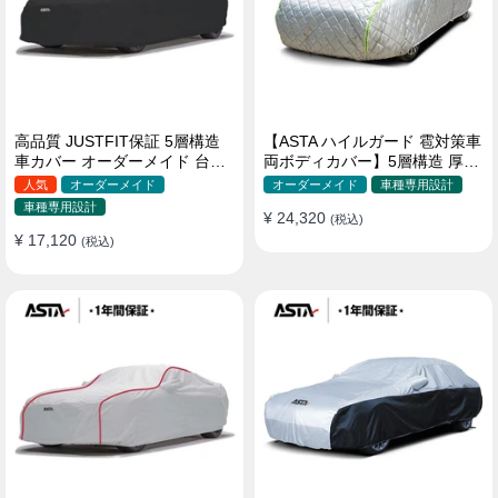
高品質 JUSTFIT保証 5層構造
【ASTA ハイルガード 雹対策車
車カバー オーダーメイド 台風
両ボディカバー】5層構造 厚手
対策 裏起毛 防水 耐久性 傷保護
オーダーメイド 凍結防止 防雪
人気
オーダーメイド
オーダーメイド
車種専用設計
防風 極厚 防風ロープ付きボデ
車種専用設計
¥ 24,320
ィカバー
(税込)
¥ 17,120
(税込)