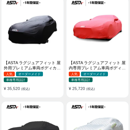
【ASTA ラグジュアフィット 屋
【ASTA ラグジュアフィット 屋
外用プレミアム車両ボディカバ
内専用プレミアム車両ボディカ
ー】PUレザー製 オーダーメイ
バー】オーダーメイド 最高級
人気
オーダーメイド
人気
オーダーメイド
ド 高級感 裏起毛車カバー 強風
生地 柔かい 裏起毛車カバー
車種専用設計
車種専用設計
対策
¥ 35,520
¥ 25,720
(税込)
(税込)