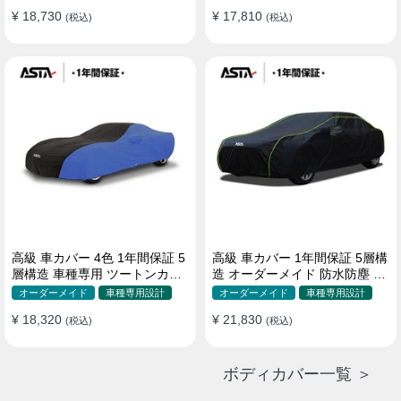
¥ 18,730
¥ 17,810
(税込)
(税込)
高級 車カバー 4色 1年間保証 5
高級 車カバー 1年間保証 5層構
層構造 車種専用 ツートンカラ
造 オーダーメイド 防水防塵 裏
ー オーダーメイド 防水 耐久性
起毛 車種専用
オーダーメイド
車種専用設計
オーダーメイド
車種専用設計
¥ 18,320
¥ 21,830
(税込)
(税込)
ボディカバー一覧 ＞