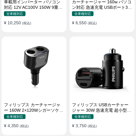
車載用インバーター パソコン
カーチャージャー 160w パソコ
対応 12V AC100V 150W 9重保
ン対応 急速充電 USBポート3つ
護 ディスプレイ付き 静音タイ
Type-C シガーソケット
全車種対応
全車種対応
プ
¥ 10,250
¥ 6,550
(税込)
(税込)
フィリップス カーチャージャ
フィリップス USBカーチャー
ー 160W 2×120Wシガーソケッ
ジャー 30W 急速充電 超小型設
ト おしゃれ
計 おしゃれ シガーソケット
全車種対応
全車種対応
¥ 4,350
¥ 3,750
(税込)
(税込)