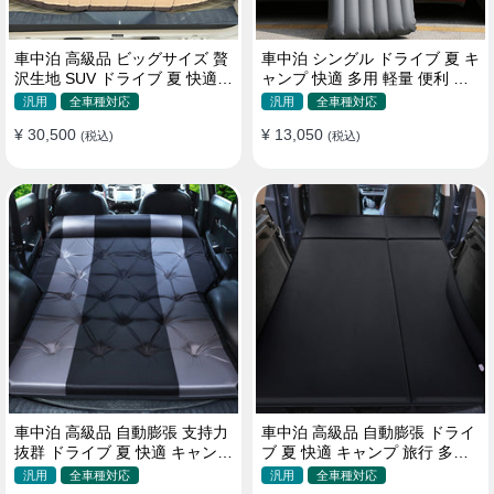
車中泊 高級品 ビッグサイズ 贅
車中泊 シングル ドライブ 夏 キ
沢生地 SUV ドライブ 夏 快適
ャンプ 快適 多用 軽量 便利 省
キャンプ 旅行 収納便利 エアー
スペース 旅行 エアーベッド
汎用
全車種対応
汎用
全車種対応
ベッド
¥ 30,500
¥ 13,050
(税込)
(税込)
車中泊 高級品 自動膨張 支持力
車中泊 高級品 自動膨張 ドライ
抜群 ドライブ 夏 快適 キャンプ
ブ 夏 快適 キャンプ 旅行 多用
旅行 省スペース エアーベッド
取付簡単 収納便利 エアーベッ
汎用
全車種対応
汎用
全車種対応
ド