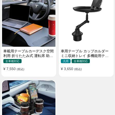
車載用テーブルカーデスク空間
車用テーブル カップホルダー
利用 折りたたみ式 運転席 助手
ミニ収納トレイ 多機能用テー
席 多機能 滑り止め 安定
ブル 食事 物置き用 高品質
全車種対応
汎用
全車種対応
¥ 7,550
¥ 3,650
(税込)
(税込)