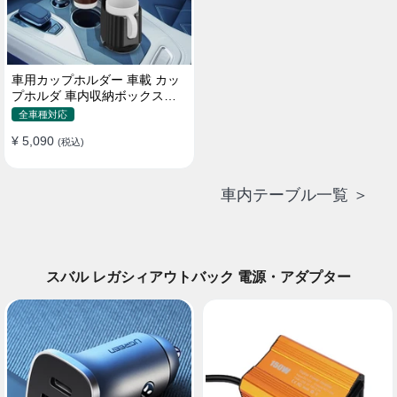
車用カップホルダー 車載 カッ
プホルダ 車内収納ボックス車
載テーブル スマホ置き 調整可
全車種対応
能なベース 車載 取付簡単 滑り
¥ 5,090
止め 小物置き 多機能 使い勝手
(税込)
車内テーブル一覧 ＞
スバル レガシィアウトバック 電源・アダプター