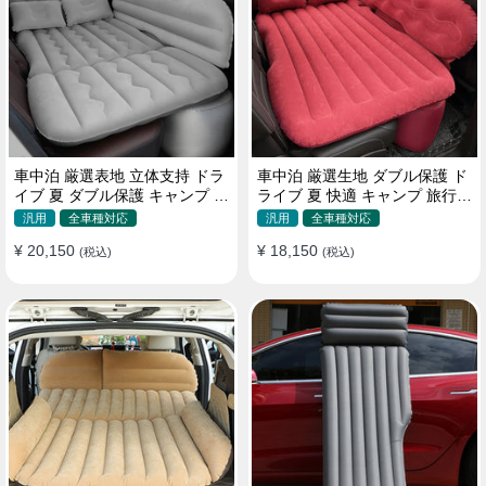
車中泊 厳選表地 立体支持 ドラ
車中泊 厳選生地 ダブル保護 ド
イブ 夏 ダブル保護 キャンプ 旅
ライブ 夏 快適 キャンプ 旅行
行 収納便利 取付簡単 全車種 エ
収納便利 全車種 多色 エアーベ
汎用
全車種対応
汎用
全車種対応
アーベッド
ッド
¥ 20,150
¥ 18,150
(税込)
(税込)