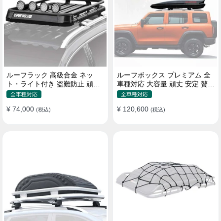
ルーフラック 高級合金 ネッ
ルーフボックス プレミアム 全
ト・ライト付き 盗難防止 頑丈
車種対応 大容量 頑丈 安定 贅沢
安定 分離式 大容量 ベースキャ
使い心地 おしゃれ 多色 車用ラ
全車種対応
全車種対応
リア
ゲッジケース
¥ 74,000
¥ 120,600
(税込)
(税込)