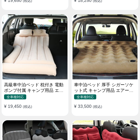
¥ 19,650
¥ 18,250
(税込)
(税込)
高級車中泊ベッド 枕付き 電動
車中泊ベッド 厚手 シガーソケ
ポンプ付属 キャンプ用品 エア
ット式 キャンプ用品 エアーベ
ーベッド 普通車 SUV
ッド 収納袋付き 普通車 SUV適
全車種対応
全車種対応
用
¥ 19,450
¥ 33,500
(税込)
(税込)