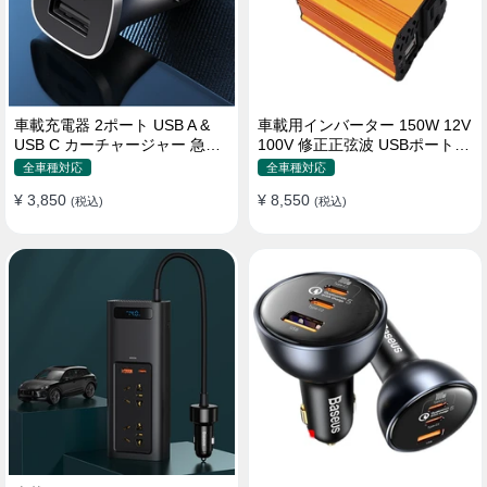
車載充電器 2ポート USB A &
車載用インバーター 150W 12V
USB C カーチャージャー 急速
100V 修正正弦波 USBポート2
充電USB [36W 12V-24V ]
口 コンバーター 防災用品 チャ
全車種対応
全車種対応
ージャー
¥ 3,850
¥ 8,550
(税込)
(税込)