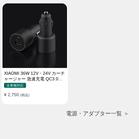
XIAOMI 36W 12V・24V カーチ
ャージャー 急速充電 QC3.0
LEDライト コンパクト 車載充
全車種対応
電器
¥ 2,750
(税込)
電源・アダプター一覧 ＞