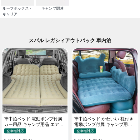
ルーフボックス・
キャンプ関連
キャリア
スバル レガシィアウトバック 車内泊
車中泊ベッド 電動ポンプ付属
車中泊ベッド かわいい 枕付き
カー用品 キャンプ用品 エアー
電動ポンプ付属 キャンプ用品
ベッド SUV車 普通車適用
エアーベッド 普通車 SUV
全車種対応
全車種対応