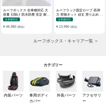
ルーフボックス 全車種対応 大
ルーフラック固定ロープ 高弾
容量 日除け 防水防塵 安定 耐久
力 荷物ネット 頑丈 滑り止め ス
使い便利 折畳式 車用ラゲッジ
トラップ付き ベースキャリア
全車種対応
全車種対応
ケース
¥ 46,980
¥ 13,980
(税込)
(税込)
ルーフボックス・キャリア一覧 ＞
カテゴリー
内装パーツ
車用ボディ
外装パーツ
アクセサリ
カバー
ー