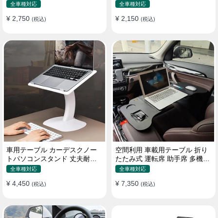
機能ラップトップバッグ
たみ式 パソコン 食事 物置
全車種対応
全車種対応
¥ 2,750
¥ 2,150
(税込)
(税込)
車用テーブル カーデスクノー
空間利用 車載用テーブル 折り
トパソコンスタンド 丈夫耐用
たたみ式 運転席 助手席 多機能
調整可能 車内車外 多機能用
パソコン 食事 書き込み
全車種対応
全車種対応
¥ 4,450
¥ 7,350
(税込)
(税込)