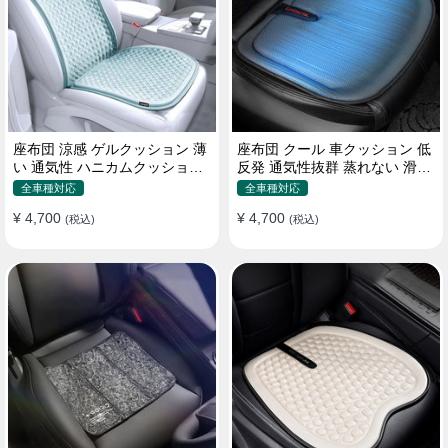
座布団 涼感 ゲルクッション 薄
座布団 クール 車クッション 低
い 通気性 ハニカムクッション
反発 通気性抜群 蒸れない 滑り
四季通用 おすすめ
止め おすすめ
全車種対応
全車種対応
¥ 4,700
¥ 4,700
(税込)
(税込)