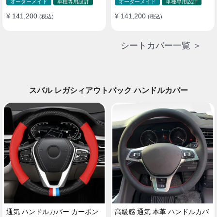
ド 防水 雰囲気 全席セット
ド 防水 雰囲気 全席セット
オーダーメイド
車種専用設計
オーダーメイド
車種専用設計
¥ 141,200
¥ 141,200
(税込)
(税込)
シートカバー一覧 ＞
スバル レガシィアウトバック ハンドルカバー
通気 ハンドルカバー カーボン
高級感 通気 本革 ハンドルカバ