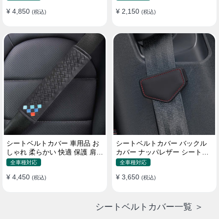
¥ 4,850
¥ 2,150
(税込)
(税込)
シートベルトカバー 車用品 お
シートベルトカバー バックル
しゃれ 柔らかい 快適 保護 肩当
カバー ナッパレザー シートベ
てパッド 圧迫感軽減
ルトパッド 異音防止 傷防止 マ
全車種対応
全車種対応
グネット式2個
¥ 4,450
¥ 3,650
(税込)
(税込)
シートベルトカバー一覧 ＞