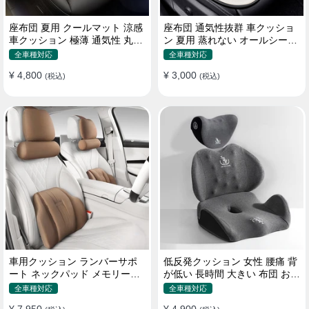
座布団 夏用 クールマット 涼感
座布団 通気性抜群 車クッショ
車クッション 極薄 通気性 丸洗
ン 夏用 蒸れない オールシーズ
いOK すずしい
ン おしゃれ
全車種対応
全車種対応
¥ 4,800
¥ 3,000
(税込)
(税込)
車用クッション ランバーサポ
低反発クッション 女性 腰痛 背
ート ネックパッド メモリーフ
が低い 長時間 大きい 布団 おし
ォーム 疲労回復
ゃれ 運転 疲労回復
全車種対応
全車種対応