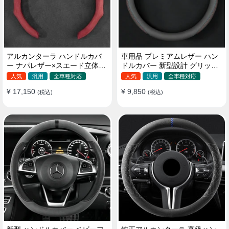
アルカンターラ ハンドルカバ
車用品 プレミアムレザー ハン
ー ナパレザー×スエード立体デ
ドルカバー 新型設計 グリップ
ザイン 四季汎用 O/D型兼用 38-
感向上 取付簡単 滑り止め 36〜
人気
汎用
全車種対応
人気
汎用
全車種対応
40cm
38cm
¥ 17,150
¥ 9,850
(税込)
(税込)