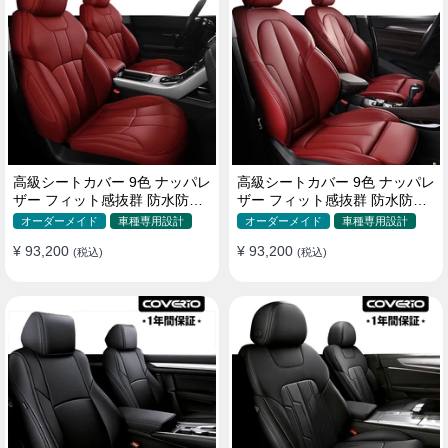
高級シートカバー 9色 ナッパレ
高級シートカバー 9色 ナッパレ
ザー フィット感抜群 防水防汚
ザー フィット感抜群 防水防汚
オーダーメイド 全席セット
オーダーメイド 全席セット
オーダーメイド
車種専用設計
オーダーメイド
車種専用設計
¥ 93,200
¥ 93,200
(税込)
(税込)