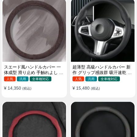
スエード風ハンドルカバー 一
超薄型 高級ハンドルカバー 新
体成型 滑り止め 手触れよし 吸
作 グリップ感抜群 吸汗速乾 ス
汗 高級感 四季汎用 35~38CM
エード ナパレザー 通年使用
人気
汎用
全車種対応
人気
汎用
全車種対応
37~38CM
¥ 14,350
¥ 15,480
(税込)
(税込)