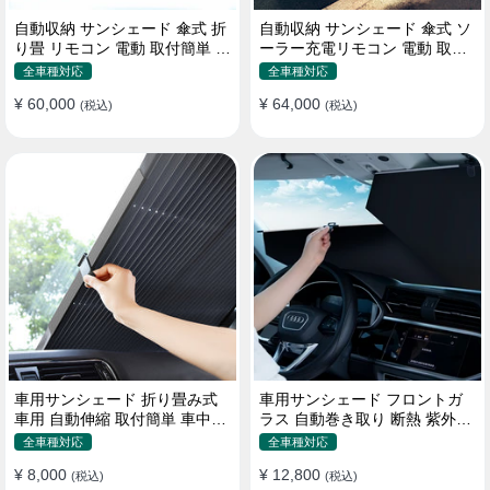
自動収納 サンシェード 傘式 折
自動収納 サンシェード 傘式 ソ
り畳 リモコン 電動 取付簡単 汎
ーラー充電リモコン 電動 取付
用 防風
簡単 汎用
全車種対応
全車種対応
¥ 60,000
¥ 64,000
(税込)
(税込)
車用サンシェード 折り畳み式
車用サンシェード フロントガ
車用 自動伸縮 取付簡単 車中泊
ラス 自動巻き取り 断熱 紫外線
紫外線UVカット 仮眠 断熱
UVカット 取付収納便利
全車種対応
全車種対応
¥ 8,000
¥ 12,800
(税込)
(税込)