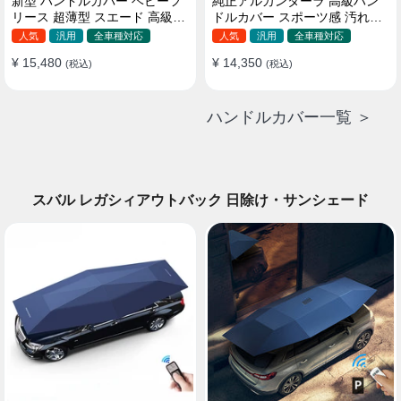
新型 ハンドルカバー ベビーフ
純正アルカンターラ 高級ハン
リース 超薄型 スエード 高級感
ドルカバー スポーツ感 汚れ防
四季汎用 3色展開 38CM
止 おしゃれ 全車種対応
人気
汎用
全車種対応
人気
汎用
全車種対応
37~38CM
¥ 15,480
¥ 14,350
(税込)
(税込)
ハンドルカバー一覧 ＞
スバル レガシィアウトバック 日除け・サンシェード