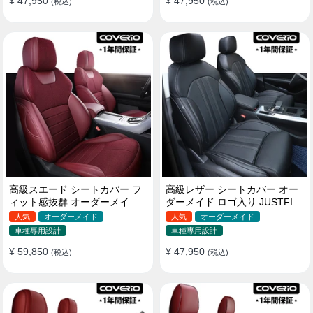
¥ 47,950
¥ 47,950
(税込)
(税込)
高級スエード シートカバー フ
高級レザー シートカバー オー
ィット感抜群 オーダーメイド
ダーメイド ロゴ入り JUSTFIT
耐久性 オシャレ 全席セット
保証 耐摩耗性 全席セット
人気
オーダーメイド
人気
オーダーメイド
車種専用設計
車種専用設計
¥ 59,850
¥ 47,950
(税込)
(税込)