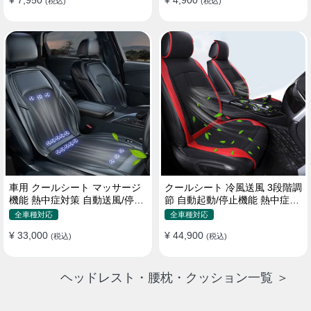
¥ 7,950
¥ 4,900
(税込)
(税込)
車用 クールシート マッサージ
クールシート 冷風送風 3段階調
機能 熱中症対策 自動送風/停止
節 自動起動/停止機能 熱中症対
機能 24個強力ファン 取付簡単
策 夏 暑さ対策 取付簡単
全車種対応
全車種対応
¥ 33,000
¥ 44,900
(税込)
(税込)
ヘッドレスト・腰枕・クッション一覧 ＞