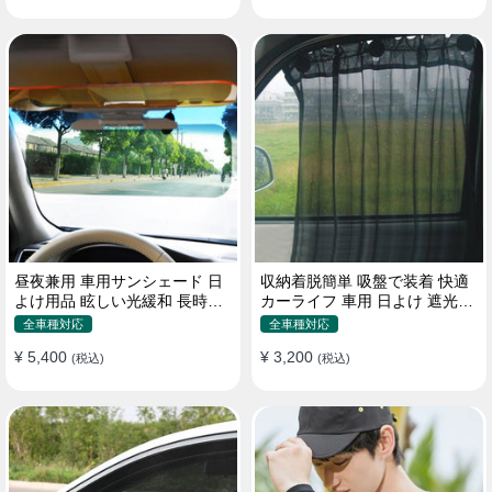
昼夜兼用 車用サンシェード 日
収納着脱簡単 吸盤で装着 快適
よけ用品 眩しい光緩和 長時間
カーライフ 車用 日よけ 遮光
運転 特殊遮光素材
UVカット 通気
全車種対応
全車種対応
¥ 5,400
¥ 3,200
(税込)
(税込)