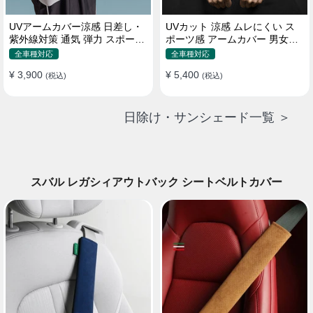
UVアームカバー涼感 日差し・
UVカット 涼感 ムレにくい ス
紫外線対策 通気 弾力 スポーツ
ポーツ感 アームカバー 男女汎
感 メンズ
用 xs-xxl
全車種対応
全車種対応
¥ 3,900
¥ 5,400
(税込)
(税込)
日除け・サンシェード一覧 ＞
スバル レガシィアウトバック シートベルトカバー