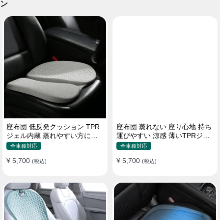
ン
座布団 低反発クッション TPR
座布団 蒸れない 座り心地 持ち
ジェル内蔵 蒸れやすい方にお
運びやすい 涼感 薄いTPRジェ
勧め おしり 熱い
ル内蔵 多用途
全車種対応
全車種対応
¥ 5,700
¥ 5,700
(税込)
(税込)