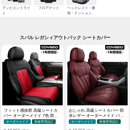
アンビエントライ
フロアマット
ヘッドレスト・腰
ト
枕・クッション
スバル レガシィアウトバック シートカバー
フィット感抜群 高級シートカ
おしゃれ 高級シートカバー 防
バー オーダーメイド 7色 防水
水レザー オーダーメイド パン
レザー おしゃれ 全席セット
チング加工 9色 全席セット
オーダーメイド
車種専用設計
オーダーメイド
車種専用設計