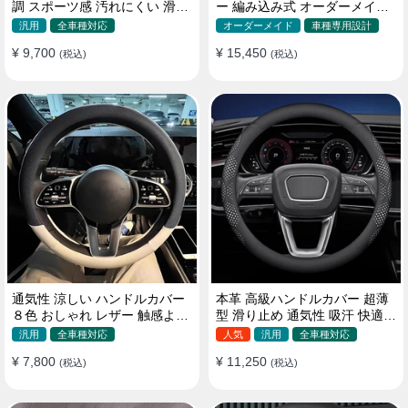
調 スポーツ感 汚れにくい 滑り
ー 編み込み式 オーダーメイド
止め かっこいい 取り付け簡単
握り感抜群 操作性アップ
汎用
全車種対応
オーダーメイド
車種専用設計
38CM
¥ 9,700
¥ 15,450
(税込)
(税込)
通気性 涼しい ハンドルカバー
本革 高級ハンドルカバー 超薄
８色 おしゃれ レザー 触感よく
型 滑り止め 通気性 吸汗 快適
シンブル 落ち着いた気品
耐久性 四季汎用 35~40CM
汎用
全車種対応
人気
汎用
全車種対応
35~40CM
¥ 7,800
¥ 11,250
(税込)
(税込)