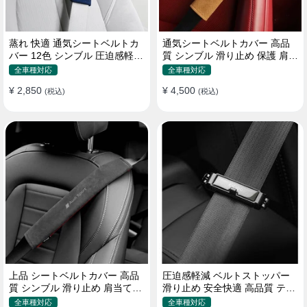
蒸れ 快適 通気シートベルトカ
通気シートベルトカバー 高品
バー 12色 シンブル 圧迫感軽減
質 シンブル 滑り止め 保護 肩当
保護 肩当てパッド
てパッド 圧迫感軽減
全車種対応
全車種対応
¥ 2,850
¥ 4,500
(税込)
(税込)
上品 シートベルトカバー 高品
圧迫感軽減 ベルトストッパー
質 シンブル 滑り止め 肩当てパ
滑り止め 安全快適 高品質 テー
ッド 圧迫感軽減
プクリップ 快適 2個セット
全車種対応
全車種対応