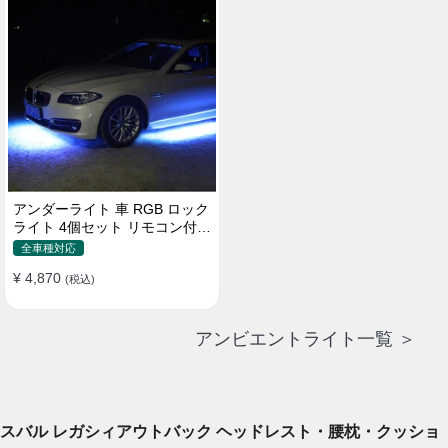
アンダーライト 車 RGB ロック
ライト 4個セット リモコン付き
ボタンスイッチ付き 多機能 車
全車種対応
外装飾 車のシャーシ装飾用 防
¥ 4,870
水 おしゃれ
(税込)
アンビエントライト一覧 ＞
スバル レガシィアウトバック ヘッドレスト・腰枕・クッショ