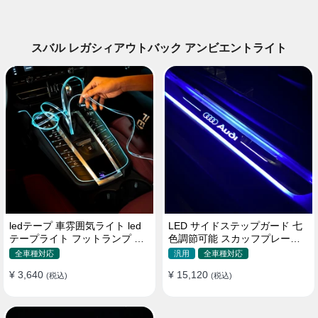
スバル レガシィアウトバック アンビエントライト
ledテープ 車雰囲気ライト led
LED サイドステップガード 七
テープライト フットランプ 車
色調節可能 スカッフプレート
内装飾 USB 3メートル
自動変色 配線不要 自動変色
全車種対応
汎用
全車種対応
¥ 3,640
¥ 15,120
(税込)
(税込)