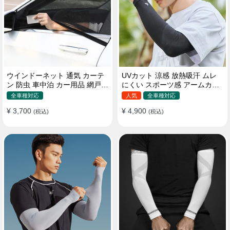
ウインドーネット 通気 カーテ
UVカット 涼感 放熱吸汗 ムレ
ン 防虫 車中泊 カー用品 網戸
にくい スポーツ感 アームカバ
取付簡単
ー 男女汎用
全車種対応
人気
全車種対応
¥ 3,700
¥ 4,900
(税込)
(税込)