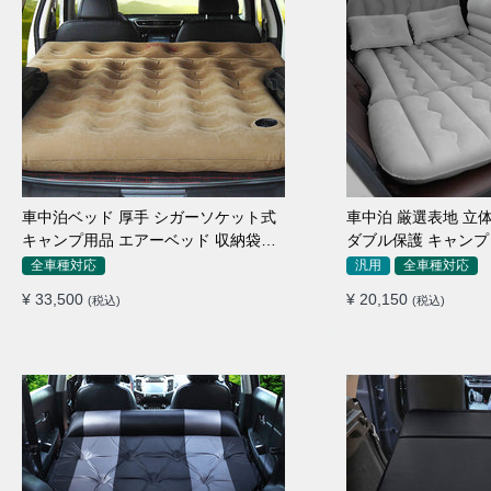
車中泊ベッド 厚手 シガーソケット式
車中泊 厳選表地 立体
キャンプ用品 エアーベッド 収納袋付
ダブル保護 キャンプ 
き 普通車 SUV適用
付簡単 全車種 エア
全車種対応
汎用
全車種対応
¥ 33,500
¥ 20,150
(税込)
(税込)