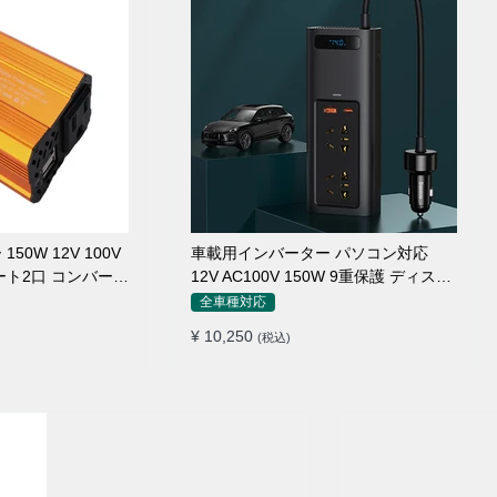
0W 12V 100V
車載用インバーター パソコン対応
ート2口 コンバータ
12V AC100V 150W 9重保護 ディスプ
ージャー
レイ付き 静音タイプ
全車種対応
¥ 10,250
(税込)