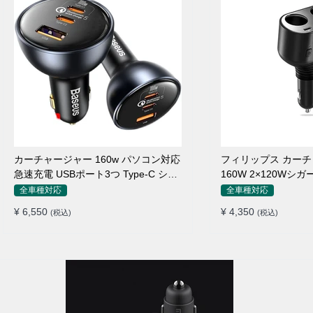
カーチャージャー 160w パソコン対応
フィリップス カー
急速充電 USBポート3つ Type-C シガ
160W 2×120Wシ
ーソケット
れ
全車種対応
全車種対応
¥ 6,550
¥ 4,350
(税込)
(税込)