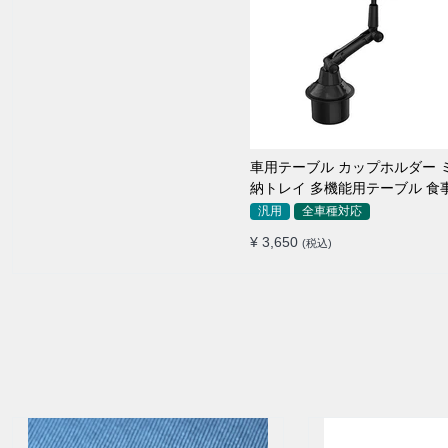
車用テーブル カップホルダー 
納トレイ 多機能用テーブル 食
き用 高品質
汎用
全車種対応
¥ 3,650
(税込)