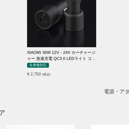
XIAOMI 36W 12V・24V カーチャージ
ャー 急速充電 QC3.0 LEDライト コン
パクト 車載充電器
全車種対応
¥ 2,750
(税込)
電源・アダ
ア