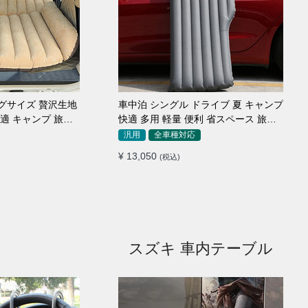
ッグサイズ 贅沢生地
車中泊 シングル ドライブ 夏 キャンプ
快適 キャンプ 旅行
快適 多用 軽量 便利 省スペース 旅行
ッド
エアーベッド
汎用
全車種対応
¥ 13,050
(税込)
スズキ 車内テーブル