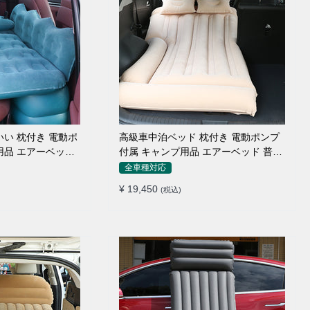
高級車中泊ベッド 枕付き 電動ポンプ
付属 キャンプ用品 エアーベッド 普通
車 SUV
全車種対応
¥ 19,450
(税込)