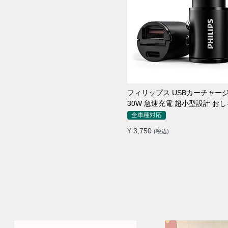
フィリップス USBカーチャー
30W 急速充電 超小型設計 お
シガーソケット
全車種対応
¥ 3,750
(税込)