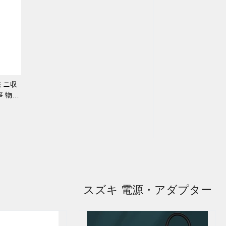
ミニ収
事 物置
スズキ 電源・アダプター