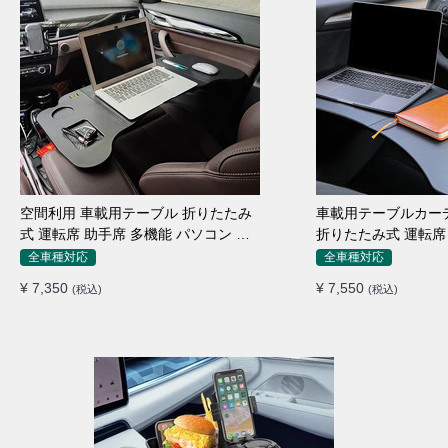
空間利用 車載用テーブル 折りたたみ
車載用テーブルカー
式 運転席 助手席 多機能 パソコン 食
折りたたみ式 運転席 
事 書き込み
り止め 安定
全車種対応
全車種対応
¥ 7,350
¥ 7,550
(税込)
(税込)