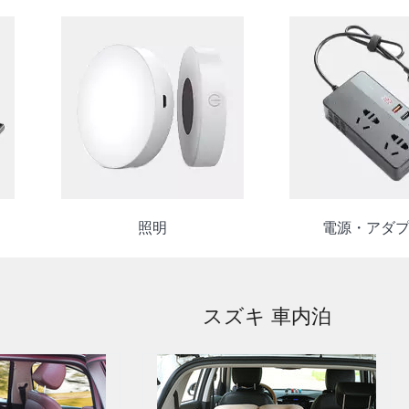
照明
電源・アダ
スズキ 車内泊