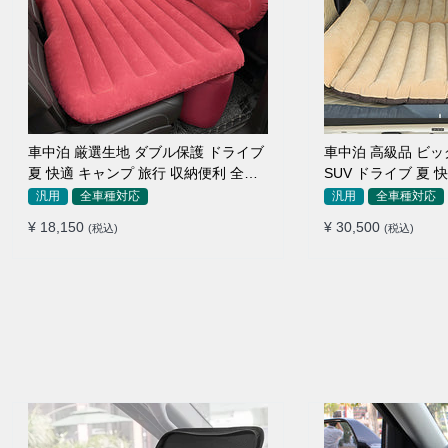
車中泊 厳選生地 ダブル保護 ドライブ
車中泊 高級品 ビ
夏 快適 キャンプ 旅行 収納便利 全車
SUV ドライブ 夏 
種 多色 エアーベッド
収納便利 エアーベ
汎用
全車種対応
汎用
全車種対応
¥ 18,150
¥ 30,500
(税込)
(税込)