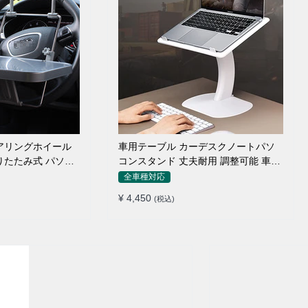
アリングホイール
車用テーブル カーデスクノートパソ
りたたみ式 パソコ
コンスタンド 丈夫耐用 調整可能 車内
車外 多機能用
全車種対応
¥ 4,450
(税込)