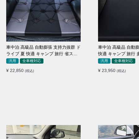
車中泊 高級品 自動膨張 支持力抜群 ド
車中泊 高級品 自動膨
ライブ 夏 快適 キャンプ 旅行 省スペ
快適 キャンプ 旅行 
ース エアーベッド
納便利 エアーベッド
汎用
全車種対応
汎用
全車種対応
¥ 22,850
¥ 23,950
(税込)
(税込)