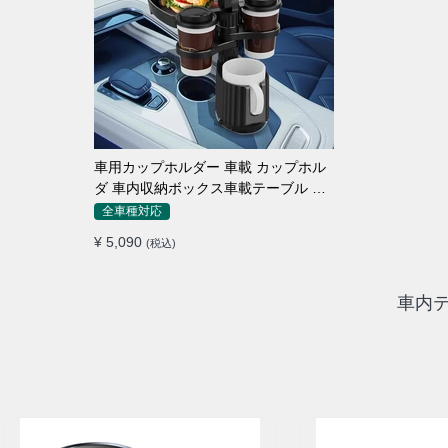
車用カップホルダー 車載 カップホル
ダ 車内収納ボックス車載テーブル ス
マホ置き 調整可能なベース 車載 取付
全車種対応
簡単 滑り止め 小物置き 多機能 使い勝
¥ 5,090
(税込)
手
車内テ