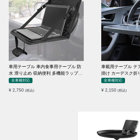
車用テーブル 車内食事用テーブル 防
車載用テーブル テ
水 滑り止め 収納便利 多機能ラップト
掛け カーデスク折
ップバッグ
ン 食事 物置
全車種対応
全車種対応
¥ 2,750
¥ 2,150
(税込)
(税込)