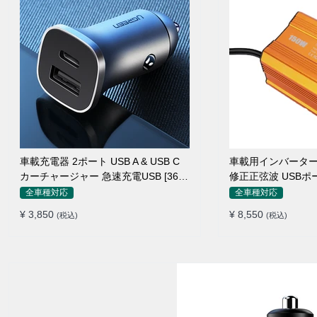
車載充電器 2ポート USB A & USB C
車載用インバーター 15
カーチャージャー 急速充電USB [36W
修正正弦波 USBポ
12V-24V ]
ー 防災用品 チャ
全車種対応
全車種対応
¥ 3,850
¥ 8,550
(税込)
(税込)