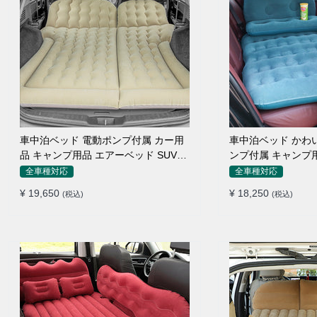
車中泊ベッド 電動ポンプ付属 カー用
車中泊ベッド かわいい 枕付き 電動ポ
品 キャンプ用品 エアーベッド SUV車
ンプ付属 キャンプ用品 エアーベッド
普通車適用
普通車 SUV
全車種対応
全車種対応
¥ 19,650
¥ 18,250
(税込)
(税込)