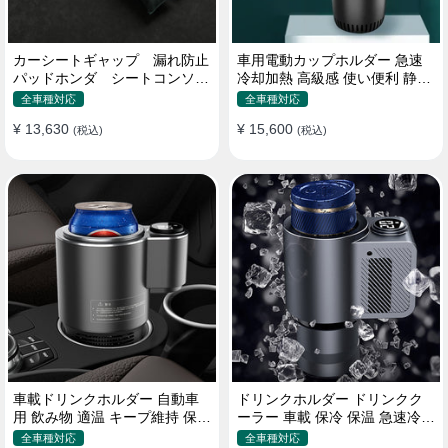
カーシートギャップ 漏れ防止
車用電動カップホルダー 急速
パッドホンダ シートコンソー
冷却加熱 高級感 使い便利 静音
ル 隙間 クッション
収納 飲み物
全車種対応
全車種対応
¥ 13,630
¥ 15,600
(税込)
(税込)
車載ドリンクホルダー 自動車
ドリンクホルダー ドリンクク
用 飲み物 適温 キープ維持 保温
ーラー 車載 保冷 保温 急速冷却
冷機能付き
缶対応
全車種対応
全車種対応