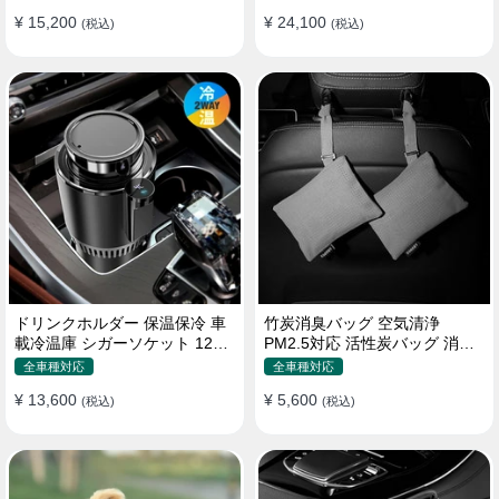
¥ 15,200
¥ 24,100
(税込)
(税込)
ドリンクホルダー 保温保冷 車
竹炭消臭バッグ 空気清浄
載冷温庫 シガーソケット 12V
PM2.5対応 活性炭バッグ 消臭
車用 車中泊
車用 デオドラント 繰り返し使
全車種対応
全車種対応
用可
¥ 13,600
¥ 5,600
(税込)
(税込)