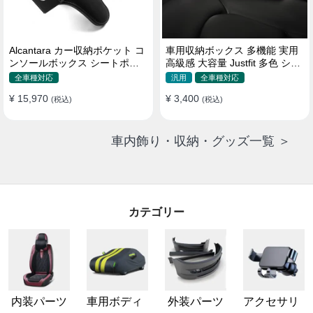
Alcantara カー収納ポケット コ
車用収納ボックス 多機能 実用
ンソールボックス シートポケ
高級感 大容量 Justfit 多色 シー
ット 隙間ポケットセット
トポケット ギャップ 隙間収納
全車種対応
汎用
全車種対応
¥ 15,970
¥ 3,400
(税込)
(税込)
車内飾り・収納・グッズ一覧 ＞
カテゴリー
内装パーツ
車用ボディ
外装パーツ
アクセサリ