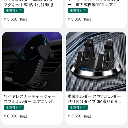
マグネット式 貼り付け/吹き出
ー 重力式自動開閉 エアコン
し口 合金 多機種対応
吹き出し口用 クリップ式 車
全車種対応
全車種対応
¥ 3,550
¥ 3,850
(税込)
(税込)
ワイヤレスカーチャージャー
車載ホルダー スマホホルダー
スマホホルダー エアコン吹き
貼り付けタイプ 3M滑り止めシ
出し口/ 貼り付け
リコンパッド 全機種
全車種対応
全車種対応
¥ 6,850
¥ 3,550
(税込)
(税込)