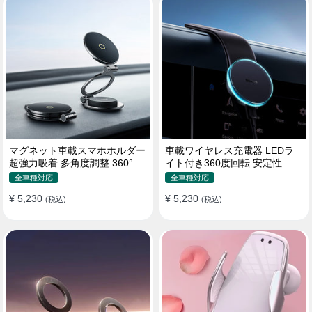
マグネット車載スマホホルダー
車載ワイヤレス充電器 LEDラ
超強力吸着 多角度調整 360°回
イト付き360度回転 安定性 粘
転な台座 車用ホルダー 折りた
着ゲル吸盤＆エアコン吹き出し
全車種対応
全車種対応
たみ式 片手操作 安定 落ちない
口式兼用 片手操作 置くだけワ
¥ 5,230
¥ 5,230
全機種対応
(税込)
イヤレス充電 スマホホルダー
(税込)