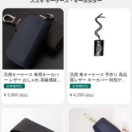
スズキ キーケース・キーホルダー
汎用キーケース 車用キーカバ
汎用 車キーケース 手作り 高品
ー レザー おしゃれ 高級感抜群
質レザー キーカバー 特別デザ
ロゴオーダーメイド
イン 手触りいい
全車種対応
全車種対応
¥ 3,950
¥ 4,250
(税込)
(税込)