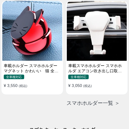
車載ホルダー スマホホルダー
車載スマホホルダー スマホホ
マグネット かわいい 猫 全機
ルダ エアコン吹き出し口取り
種 片手操作
付け 全機種 可愛い アニメ
全車種対応
全車種対応
¥ 3,550
¥ 3,050
(税込)
(税込)
スマホホルダー一覧 ＞