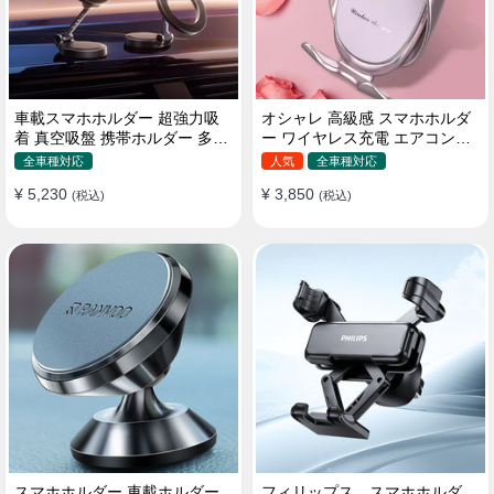
車載スマホホルダー 超強力吸
オシャレ 高級感 スマホホルダ
着 真空吸盤 携帯ホルダー 多角
ー ワイヤレス充電 エアコン吹
度調整 360°回転な台座 車用ホ
き出し口/ 吸盤タイプ 女性
全車種対応
人気
全車種対応
ルダー 折りたたみ式 片手操作
¥ 5,230
¥ 3,850
カー用品 全機種対応
(税込)
(税込)
スマホホルダー 車載ホルダー
フィリップス スマホホルダ