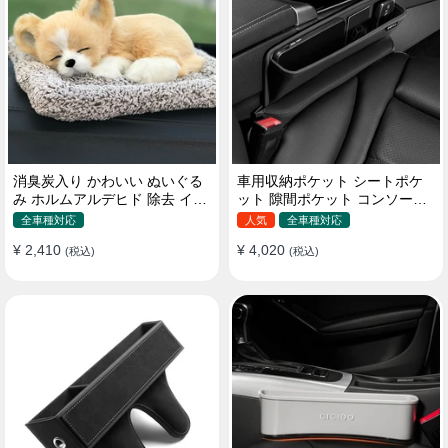
消臭炭入り かわいい ぬいぐる
車用収納ポケット シートポケ
み ホルムアルデヒド 除去 イン
ット 隙間ポケット コンソール
テリア 贈り物
ボックス カー用品
全車種対応
人気
全車種対応
¥ 2,410
¥ 4,020
(税込)
(税込)