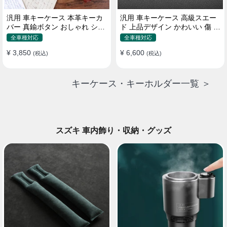
汎用 車キーケース 本革キーカ
汎用 車キーケース 高級スエー
バー 真鍮ボタン おしゃれ シン
ド 上品デザイン かわいい 傷 汚
プルデザイン
れ防止 高級 オシャレ キーホル
全車種対応
全車種対応
ダー
¥ 3,850
¥ 6,600
(税込)
(税込)
キーケース・キーホルダー一覧 ＞
スズキ 車内飾り・収納・グッズ