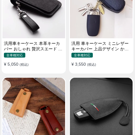
汎用車キーケース 本革キーカ
汎用 車キーケース ミニレザー
バー おしゃれ 贅沢スエード 格
キーカバー 上品デザイン かわ
好良いデザイン
いい マカロン色
全車種対応
全車種対応
¥ 5,050
¥ 3,550
(税込)
(税込)