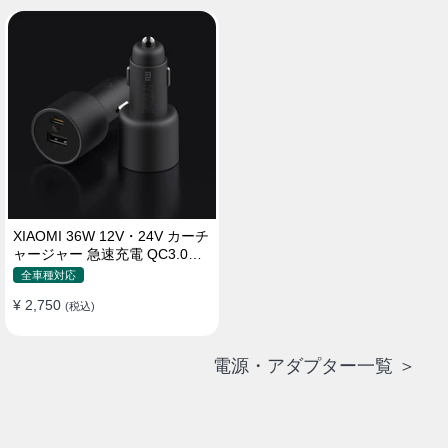
XIAOMI 36W 12V・24V カーチ
ャージャー 急速充電 QC3.0
LEDライト コンパクト 車載充
全車種対応
電器
¥ 2,750
(税込)
電源・アダプター一覧 ＞