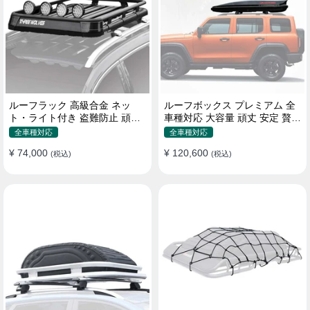
ルーフラック 高級合金 ネッ
ルーフボックス プレミアム 全
ト・ライト付き 盗難防止 頑丈
車種対応 大容量 頑丈 安定 贅沢
安定 分離式 大容量 ベースキャ
使い心地 おしゃれ 多色 車用ラ
全車種対応
全車種対応
リア
ゲッジケース
¥ 74,000
¥ 120,600
(税込)
(税込)