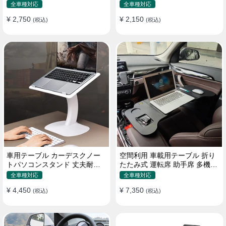
機能ラップトップバッグ
たみ式 パソコン 食事 物置
全車種対応
全車種対応
¥ 2,750
¥ 2,150
(税込)
(税込)
車用テーブル カーデスクノー
空間利用 車載用テーブル 折り
トパソコンスタンド 丈夫耐用
たたみ式 運転席 助手席 多機能
調整可能 車内車外 多機能用
パソコン 食事 書き込み
全車種対応
全車種対応
¥ 4,450
¥ 7,350
(税込)
(税込)