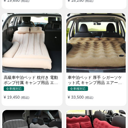
¥ 19,650
¥ 18,250
(税込)
(税込)
高級車中泊ベッド 枕付き 電動
車中泊ベッド 厚手 シガーソケ
ポンプ付属 キャンプ用品 エア
ット式 キャンプ用品 エアーベ
ーベッド 普通車 SUV
ッド 収納袋付き 普通車 SUV適
全車種対応
全車種対応
用
¥ 19,450
¥ 33,500
(税込)
(税込)