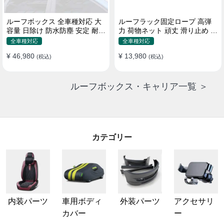
ルーフボックス 全車種対応 大
ルーフラック固定ロープ 高弾
容量 日除け 防水防塵 安定 耐久
力 荷物ネット 頑丈 滑り止め ス
使い便利 折畳式 車用ラゲッジ
トラップ付き ベースキャリア
全車種対応
全車種対応
ケース
¥ 46,980
¥ 13,980
(税込)
(税込)
ルーフボックス・キャリア一覧 ＞
カテゴリー
内装パーツ
車用ボディ
外装パーツ
アクセサリ
カバー
ー