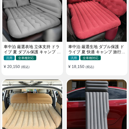
車中泊 厳選表地 立体支持 ドラ
車中泊 厳選生地 ダブル保護 ド
イブ 夏 ダブル保護 キャンプ 旅
ライブ 夏 快適 キャンプ 旅行
行 収納便利 取付簡単 全車種 エ
収納便利 全車種 多色 エアーベ
汎用
全車種対応
汎用
全車種対応
アーベッド
ッド
¥ 20,150
¥ 18,150
(税込)
(税込)