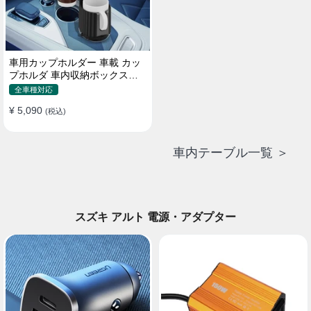
車用カップホルダー 車載 カッ
プホルダ 車内収納ボックス車
載テーブル スマホ置き 調整可
全車種対応
能なベース 車載 取付簡単 滑り
¥ 5,090
止め 小物置き 多機能 使い勝手
(税込)
車内テーブル一覧 ＞
スズキ アルト 電源・アダプター