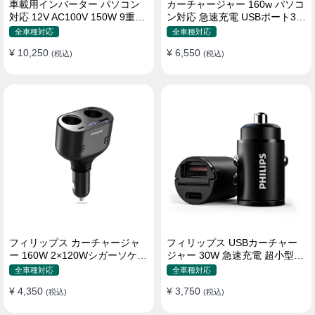
車載用インバーター パソコン
カーチャージャー 160w パソコ
対応 12V AC100V 150W 9重保
ン対応 急速充電 USBポート3つ
護 ディスプレイ付き 静音タイ
Type-C シガーソケット
全車種対応
全車種対応
プ
¥ 10,250
¥ 6,550
(税込)
(税込)
フィリップス カーチャージャ
フィリップス USBカーチャー
ー 160W 2×120Wシガーソケッ
ジャー 30W 急速充電 超小型設
ト おしゃれ
計 おしゃれ シガーソケット
全車種対応
全車種対応
¥ 4,350
¥ 3,750
(税込)
(税込)