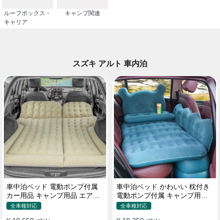
ルーフボックス・
キャンプ関連
キャリア
スズキ アルト 車内泊
車中泊ベッド 電動ポンプ付属
車中泊ベッド かわいい 枕付き
カー用品 キャンプ用品 エアー
電動ポンプ付属 キャンプ用品
ベッド SUV車 普通車適用
エアーベッド 普通車 SUV
全車種対応
全車種対応