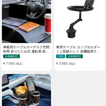
車載用テーブルカーデスク空間
車用テーブル カップホルダー
利用 折りたたみ式 運転席 助手
ミニ収納トレイ 多機能用テー
席 多機能 滑り止め 安定
ブル 食事 物置き用 高品質
全車種対応
汎用
全車種対応
¥ 7,550
¥ 3,650
(税込)
(税込)