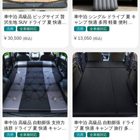
車中泊 高級品 ビッグサイズ 贅
車中泊 シングル ドライブ 夏 キ
沢生地 SUV ドライブ 夏 快適
ャンプ 快適 多用 軽量 便利 省
キャンプ 旅行 収納便利 エアー
スペース 旅行 エアーベッド
汎用
全車種対応
汎用
全車種対応
ベッド
¥ 30,500
¥ 13,050
(税込)
(税込)
車中泊 高級品 自動膨張 支持力
車中泊 高級品 自動膨張 ドライ
抜群 ドライブ 夏 快適 キャンプ
ブ 夏 快適 キャンプ 旅行 多用
旅行 省スペース エアーベッド
取付簡単 収納便利 エアーベッ
汎用
全車種対応
汎用
全車種対応
ド