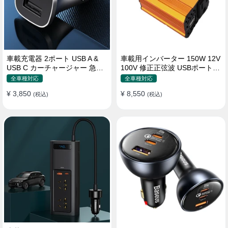
車載充電器 2ポート USB A &
車載用インバーター 150W 12V
USB C カーチャージャー 急速
100V 修正正弦波 USBポート2
充電USB [36W 12V-24V ]
口 コンバーター 防災用品 チャ
全車種対応
全車種対応
ージャー
¥ 3,850
¥ 8,550
(税込)
(税込)