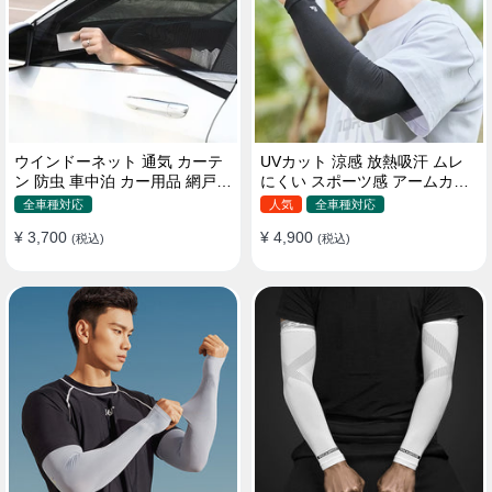
ウインドーネット 通気 カーテ
UVカット 涼感 放熱吸汗 ムレ
ン 防虫 車中泊 カー用品 網戸
にくい スポーツ感 アームカバ
取付簡単
ー 男女汎用
全車種対応
人気
全車種対応
¥ 3,700
¥ 4,900
(税込)
(税込)