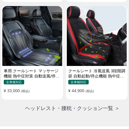
車用 クールシート マッサージ
クールシート 冷風送風 3段階調
機能 熱中症対策 自動送風/停止
節 自動起動/停止機能 熱中症対
機能 24個強力ファン 取付簡単
策 夏 暑さ対策 取付簡単
全車種対応
全車種対応
¥ 33,000
¥ 44,900
(税込)
(税込)
ヘッドレスト・腰枕・クッション一覧 ＞