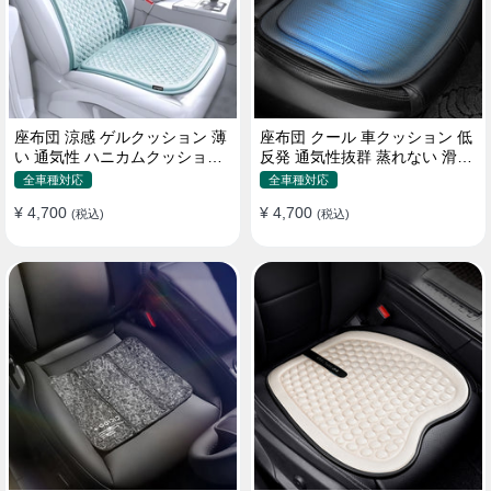
座布団 涼感 ゲルクッション 薄
座布団 クール 車クッション 低
い 通気性 ハニカムクッション
反発 通気性抜群 蒸れない 滑り
四季通用 おすすめ
止め おすすめ
全車種対応
全車種対応
¥ 4,700
¥ 4,700
(税込)
(税込)