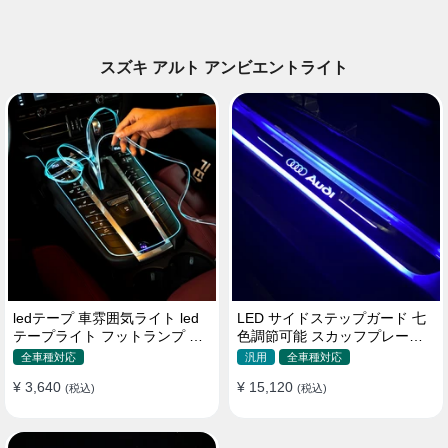
スズキ アルト アンビエントライト
ledテープ 車雰囲気ライト led
LED サイドステップガード 七
テープライト フットランプ 車
色調節可能 スカッフプレート
内装飾 USB 3メートル
自動変色 配線不要 自動変色
全車種対応
汎用
全車種対応
¥ 3,640
¥ 15,120
(税込)
(税込)