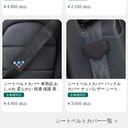
¥ 4,850
¥ 2,150
(税込)
(税込)
シートベルトカバー 車用品 お
シートベルトカバー バックル
しゃれ 柔らかい 快適 保護 肩当
カバー ナッパレザー シートベ
てパッド 圧迫感軽減
ルトパッド 異音防止 傷防止 マ
全車種対応
全車種対応
グネット式2個
¥ 4,450
¥ 3,650
(税込)
(税込)
シートベルトカバー一覧 ＞