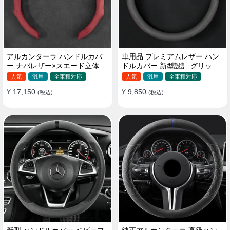
アルカンターラ ハンドルカバ
車用品 プレミアムレザー ハン
ー ナパレザー×スエード立体デ
ドルカバー 新型設計 グリップ
ザイン 四季汎用 O/D型兼用 38-
感向上 取付簡単 滑り止め 36〜
人気
汎用
全車種対応
人気
汎用
全車種対応
40cm
38cm
¥ 17,150
¥ 9,850
(税込)
(税込)