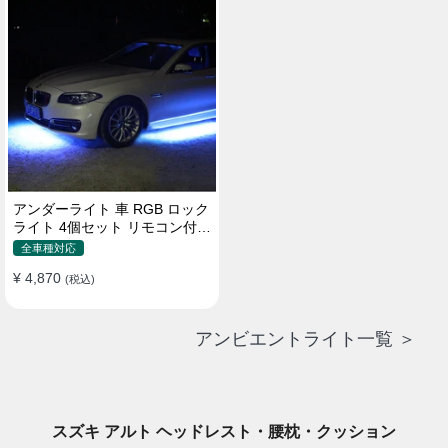
アンダーライト 車 RGB ロック
ライト 4個セット リモコン付き
ボタンスイッチ付き 多機能 車
全車種対応
外装飾 車のシャーシ装飾用 防
¥ 4,870
水 おしゃれ
(税込)
アンビエントライト一覧 ＞
スズキ アルト ヘッドレスト・腰枕・クッション