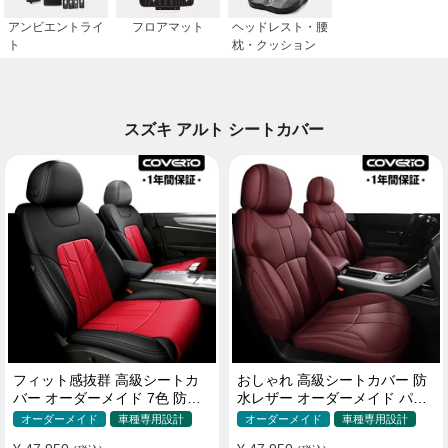
アンビエントライ
フロアマット
ヘッドレスト・腰
ト
枕・クッション
スズキ アルト シートカバー
フィット感抜群 高級シートカ
おしゃれ 高級シートカバー 防
バー オーダーメイド 7色 防水
水レザー オーダーメイド パン
レザー おしゃれ 全席セット
チング加工 9色 全席セット
オーダーメイド
車種専用設計
オーダーメイド
車種専用設計