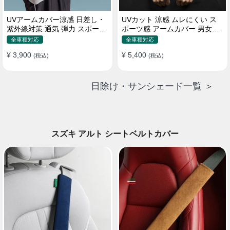
UVアームカバー涼感 日差し・
UVカット 涼感 ムレにくい ス
紫外線対策 通気 弾力 スポーツ
ポーツ感 アームカバー 男女汎
感 メンズ
用 xs-xxl
全車種対応
全車種対応
¥ 3,900
¥ 5,400
(税込)
(税込)
日除け・サンシェード一覧 ＞
スズキ アルト シートベルトカバー