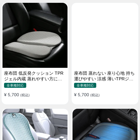
座布団 低反発クッション TPR
座布団 蒸れない 座り心地 持ち
ジェル内蔵 蒸れやすい方にお
運びやすい 涼感 薄いTPRジェ
勧め おしり 熱い
ル内蔵 多用途
全車種対応
全車種対応
¥ 5,700
¥ 5,700
(税込)
(税込)