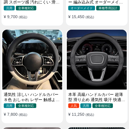
調 スポーツ感 汚れにくい 滑り
ー 編み込み式 オーダーメイド
止め かっこいい 取り付け簡単
握り感抜群 操作性アップ
汎用
全車種対応
オーダーメイド
車種専用設計
38CM
¥ 9,700
¥ 15,450
(税込)
(税込)
通気性 涼しい ハンドルカバー
本革 高級ハンドルカバー 超薄
８色 おしゃれ レザー 触感よく
型 滑り止め 通気性 吸汗 快適
シンブル 落ち着いた気品
耐久性 四季汎用 35~40CM
汎用
全車種対応
人気
汎用
全車種対応
35~40CM
¥ 7,800
¥ 11,250
(税込)
(税込)