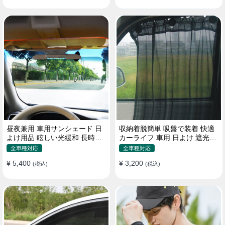
昼夜兼用 車用サンシェード 日
収納着脱簡単 吸盤で装着 快適
よけ用品 眩しい光緩和 長時間
カーライフ 車用 日よけ 遮光
運転 特殊遮光素材
UVカット 通気
全車種対応
全車種対応
¥ 5,400
¥ 3,200
(税込)
(税込)