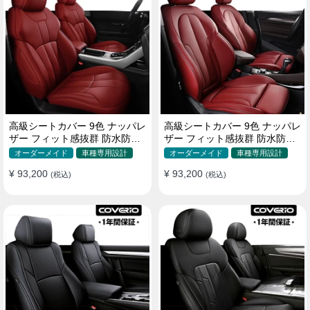
高級シートカバー 9色 ナッパレ
高級シートカバー 9色 ナッパレ
ザー フィット感抜群 防水防汚
ザー フィット感抜群 防水防汚
オーダーメイド 全席セット
オーダーメイド 全席セット
オーダーメイド
車種専用設計
オーダーメイド
車種専用設計
¥ 93,200
¥ 93,200
(税込)
(税込)