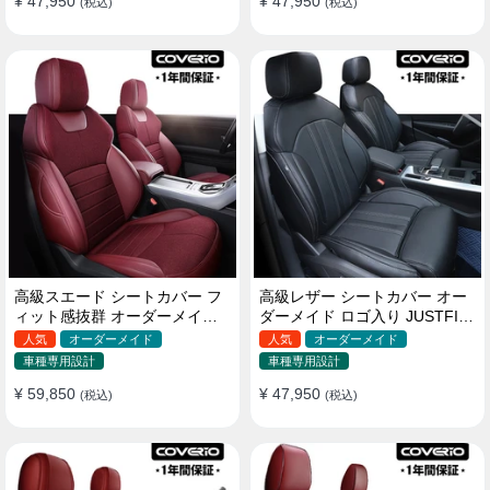
¥ 47,950
¥ 47,950
(税込)
(税込)
高級スエード シートカバー フ
高級レザー シートカバー オー
ィット感抜群 オーダーメイド
ダーメイド ロゴ入り JUSTFIT
耐久性 オシャレ 全席セット
保証 耐摩耗性 全席セット
人気
オーダーメイド
人気
オーダーメイド
車種専用設計
車種専用設計
¥ 59,850
¥ 47,950
(税込)
(税込)