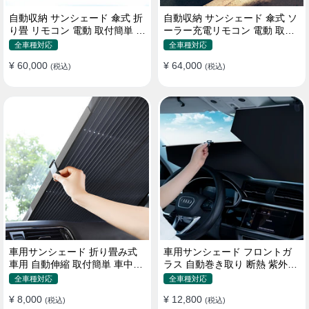
自動収納 サンシェード 傘式 折
自動収納 サンシェード 傘式 ソ
り畳 リモコン 電動 取付簡単 汎
ーラー充電リモコン 電動 取付
用 防風
簡単 汎用
全車種対応
全車種対応
¥ 60,000
¥ 64,000
(税込)
(税込)
車用サンシェード 折り畳み式
車用サンシェード フロントガ
車用 自動伸縮 取付簡単 車中泊
ラス 自動巻き取り 断熱 紫外線
紫外線UVカット 仮眠 断熱
UVカット 取付収納便利
全車種対応
全車種対応
¥ 8,000
¥ 12,800
(税込)
(税込)