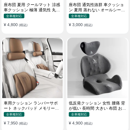
座布団 夏用 クールマット 涼感
座布団 通気性抜群 車クッショ
車クッション 極薄 通気性 丸洗
ン 夏用 蒸れない オールシーズ
いOK すずしい
ン おしゃれ
全車種対応
全車種対応
¥ 4,800
¥ 3,000
(税込)
(税込)
車用クッション ランバーサポ
低反発クッション 女性 腰痛 背
ート ネックパッド メモリーフ
が低い 長時間 大きい 布団 おし
ォーム 疲労回復
ゃれ 運転 疲労回復
全車種対応
全車種対応
¥ 7,950
¥ 4,900
(税込)
(税込)