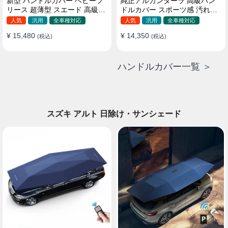
新型 ハンドルカバー ベビーフ
純正アルカンターラ 高級ハン
リース 超薄型 スエード 高級感
ドルカバー スポーツ感 汚れ防
四季汎用 3色展開 38CM
止 おしゃれ 全車種対応
人気
汎用
全車種対応
人気
汎用
全車種対応
37~38CM
¥ 15,480
¥ 14,350
(税込)
(税込)
ハンドルカバー一覧 ＞
スズキ アルト 日除け・サンシェード