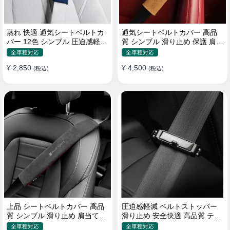
蒸れ 快適 通気シートベルトカ
通気シートベルトカバー 高品
バー 12色 シンブル 圧迫感軽減
質 シンブル 滑り止め 保護 肩当
保護 肩当てパッド
てパッド 圧迫感軽減
全車種対応
全車種対応
¥ 2,850
¥ 4,500
(税込)
(税込)
上品 シートベルトカバー 高品
圧迫感軽減 ベルトストッパー
質 シンブル 滑り止め 肩当てパ
滑り止め 安全快適 高品質 テー
ッド 圧迫感軽減
プクリップ 快適 2個セット
全車種対応
全車種対応