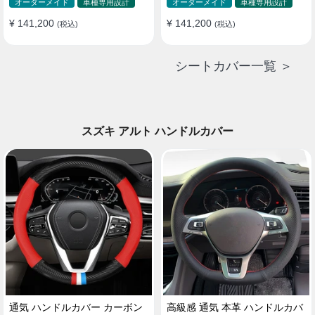
ド 防水 雰囲気 全席セット
ド 防水 雰囲気 全席セット
オーダーメイド
車種専用設計
オーダーメイド
車種専用設計
¥ 141,200
¥ 141,200
(税込)
(税込)
シートカバー一覧 ＞
スズキ アルト ハンドルカバー
通気 ハンドルカバー カーボン
高級感 通気 本革 ハンドルカバ