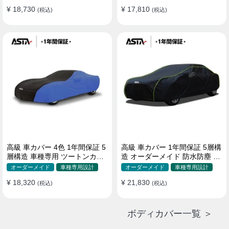
¥ 18,730
¥ 17,810
(税込)
(税込)
高級 車カバー 4色 1年間保証 5
高級 車カバー 1年間保証 5層構
層構造 車種専用 ツートンカラ
造 オーダーメイド 防水防塵 裏
ー オーダーメイド 防水 耐久性
起毛 車種専用
オーダーメイド
車種専用設計
オーダーメイド
車種専用設計
¥ 18,320
¥ 21,830
(税込)
(税込)
ボディカバー一覧 ＞