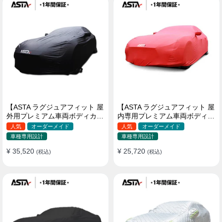
【ASTA ラグジュアフィット 屋
【ASTA ラグジュアフィット 屋
外用プレミアム車両ボディカバ
内専用プレミアム車両ボディカ
ー】PUレザー製 オーダーメイ
バー】オーダーメイド 最高級
人気
オーダーメイド
人気
オーダーメイド
ド 高級感 裏起毛車カバー 強風
生地 柔かい 裏起毛車カバー
車種専用設計
車種専用設計
対策
¥ 35,520
¥ 25,720
(税込)
(税込)