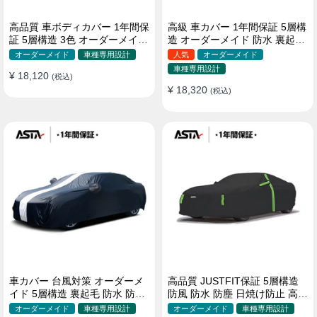
高品質 車ボディカバー 1年間保
高級 車カバー 1年間保証 5層構
証 5層構造 3色 オーダーメイド
造 オーダーメイド 防水 裏起毛
裏起毛 防風防水 四季
台風対策 黄砂対策 車種専用
オーダーメイド
車種専用設計
人気
オーダーメイド
車種専用設計
¥ 18,120
(税込)
¥ 18,320
(税込)
車カバー 台風対策 オーダーメ
高品質 JUSTFIT保証 5層構造
イド 5層構造 裏起毛 防水 防雨
防風 防水 防塵 日焼け防止 高級
軽/普自動車 SUV対応 おすすめ
ボディカバー
オーダーメイド
車種専用設計
オーダーメイド
車種専用設計