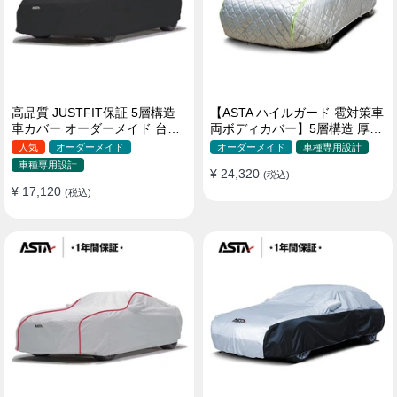
高品質 JUSTFIT保証 5層構造
【ASTA ハイルガード 雹対策車
車カバー オーダーメイド 台風
両ボディカバー】5層構造 厚手
対策 裏起毛 防水 耐久性 傷保護
オーダーメイド 凍結防止 防雪
人気
オーダーメイド
オーダーメイド
車種専用設計
防風 極厚 防風ロープ付きボデ
車種専用設計
¥ 24,320
ィカバー
(税込)
¥ 17,120
(税込)