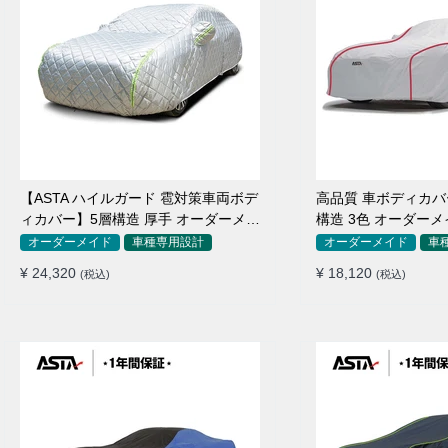
【ASTA ハイルガード 雹対策車両ボデ
高品質 車ボディカバー 
ィカバー】5層構造 厚手 オーダーメイ
構造 3色 オーダーメ
ド 凍結防止 防雪防風 極厚 防風ロープ
防水 四季
オーダーメイド
車種専用設計
オーダーメイド
車
付きボディカバー
¥ 24,320
¥ 18,120
(税込)
(税込)