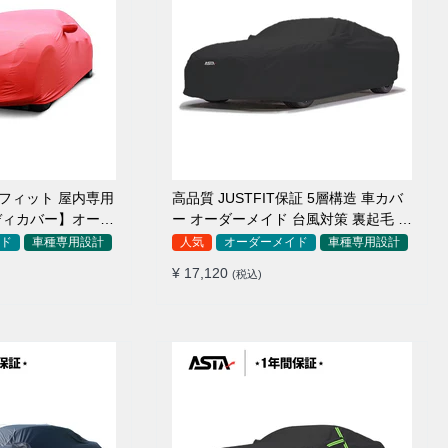
アフィット 屋内専用
高品質 JUSTFIT保証 5層構造 車カバ
ディカバー】オーダ
ー オーダーメイド 台風対策 裏起毛 防
毛車
水 耐久性 傷保護
ド
車種専用設計
人気
オーダーメイド
車種専用設計
¥ 17,120
(税込)