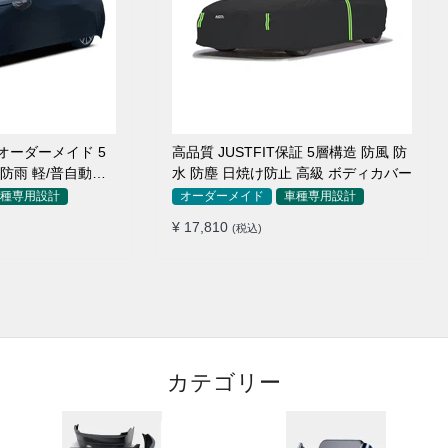
オーダーメイド 5
高品質 JUSTFIT保証 5層構造 防風 防
 防雨 軽/普自動車
水 防塵 日焼け防止 高級 ボディカバー
種専用設計
オーダーメイド
車種専用設計
¥ 17,810
(税込)
カテゴリー