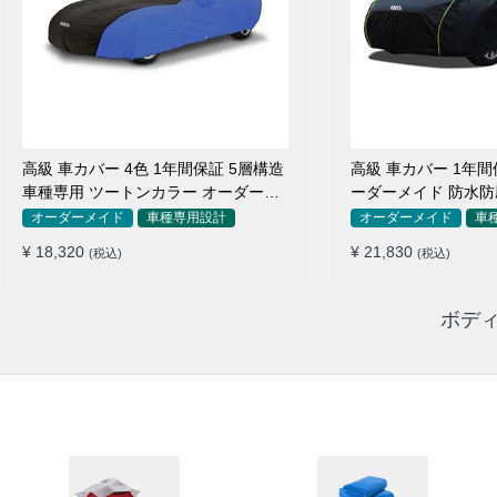
高級 車カバー 4色 1年間保証 5層構造
高級 車カバー 1年間
車種専用 ツートンカラー オーダーメ
ーダーメイド 防水防
イド 防水 耐久性
用
オーダーメイド
車種専用設計
オーダーメイド
車
¥ 18,320
¥ 21,830
(税込)
(税込)
ボディ