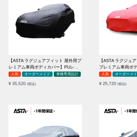
【ASTA ラグジュアフィット 屋外用プ
【ASTA ラグジュ
レミアム車両ボディカバー】PUレザ
プレミアム車両ボ
ー製 オーダーメイド 高級感 裏起毛車
ーメイド 最高級生地 柔かい 裏起
人気
オーダーメイド
車種専用設計
人気
オーダーメイ
カバー 強風対策
カバー
¥ 35,520
¥ 25,720
(税込)
(税込)