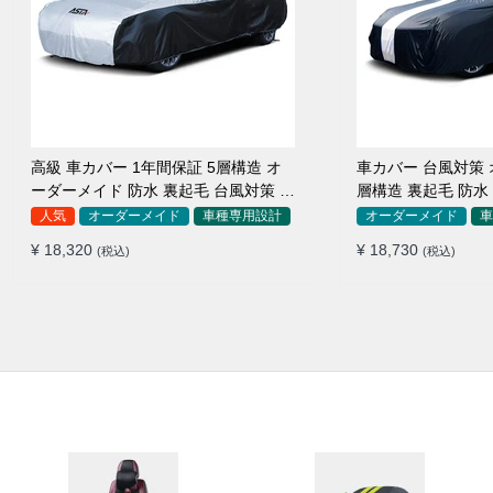
高級 車カバー 1年間保証 5層構造 オ
車カバー 台風対策 
ーダーメイド 防水 裏起毛 台風対策 黄
層構造 裏起毛 防水
砂対策 車種専用
SUV対応 おすすめ
人気
オーダーメイド
車種専用設計
オーダーメイド
車
¥ 18,320
¥ 18,730
(税込)
(税込)