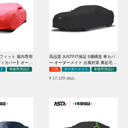
アフィット 屋内専用
高品質 JUSTFIT保証 5層構造 車カバ
ディカバー】オーダ
ー オーダーメイド 台風対策 裏起毛 防
毛車
水 耐久性 傷保護
ド
車種専用設計
人気
オーダーメイド
車種専用設計
¥ 17,120
(税込)