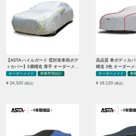
【ASTA ハイルガード 雹対策車両ボデ
高品質 車ボディカバー 
ィカバー】5層構造 厚手 オーダーメイ
構造 3色 オーダーメ
ド 凍結防止 防雪防風 極厚 防風ロープ
防水 四季
オーダーメイド
車種専用設計
オーダーメイド
車
付きボディカバー
¥ 24,320
¥ 18,120
(税込)
(税込)