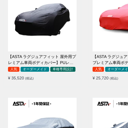
【ASTA ラグジュアフィット 屋外用プ
【ASTA ラグジュ
レミアム車両ボディカバー】PUレザ
プレミアム車両ボ
ー製 オーダーメイド 高級感 裏起毛車
ーメイド 最高級生地 柔かい 裏起
人気
オーダーメイド
車種専用設計
人気
オーダーメイ
カバー 強風対策
カバー
¥ 35,520
¥ 25,720
(税込)
(税込)