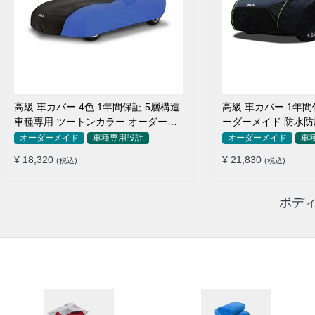
高級 車カバー 4色 1年間保証 5層構造
高級 車カバー 1年間
車種専用 ツートンカラー オーダーメ
ーダーメイド 防水防
イド 防水 耐久性
用
オーダーメイド
車種専用設計
オーダーメイド
車
¥ 18,320
¥ 21,830
(税込)
(税込)
ボディ