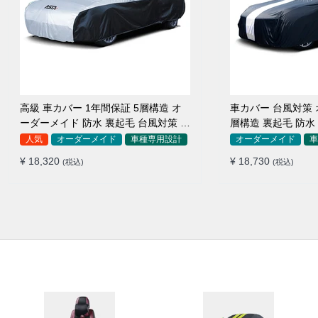
高級 車カバー 1年間保証 5層構造 オ
車カバー 台風対策 
ーダーメイド 防水 裏起毛 台風対策 黄
層構造 裏起毛 防水
砂対策 車種専用
SUV対応 おすすめ
人気
オーダーメイド
車種専用設計
オーダーメイド
車
¥ 18,320
¥ 18,730
(税込)
(税込)