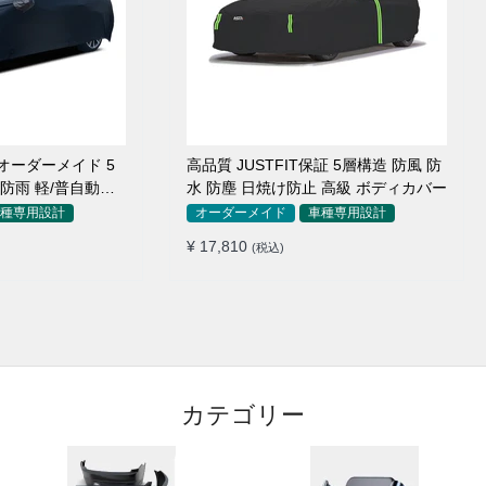
オーダーメイド 5
高品質 JUSTFIT保証 5層構造 防風 防
 防雨 軽/普自動車
水 防塵 日焼け防止 高級 ボディカバー
種専用設計
オーダーメイド
車種専用設計
¥ 17,810
(税込)
カテゴリー