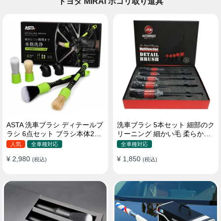
トヨタ MIRAI ホコリ取り道具
ASTA 洗車ブラシ ディテールブ
洗車ブラシ 5本セット 細部のク
ラシ 6点セット ブラシ本体2本
リーニング 細かい毛 柔らかい
替えヘッド2個 アダプター2個
豚毛 ディテールブラシ
人気
全車種対応
全車種対応
車内外 ホイール ダッシュボー
¥ 2,980
¥ 1,850
ド
(税込)
(税込)