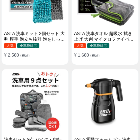
ASTA 洗車ミット 2個セット 大
ASTA 洗車タオル 超吸水 拭き
判 厚手 泡立ち抜群 泡をしっか
上げ 大判 マイクロファイバー
りキープ 洗車スポンジ マイ
クロス プロ仕様 水拭き 窓拭き
人気
全車種対応
人気
全車種対応
クロファイバー 洗車グローブ
洗車 業務用 タオル 吸水 傷つか
¥ 2,580
¥ 1,680
傷つきにくい ボディ ガラス ホ
(税込)
ない 撥水 厚手 両面 大型 洗車
(税込)
イール対応 洗車 用途別に使い
クロス
分け 2個セット
洗車セット 9点 バイク・自転
ASTA 電動フォームガン 洗車