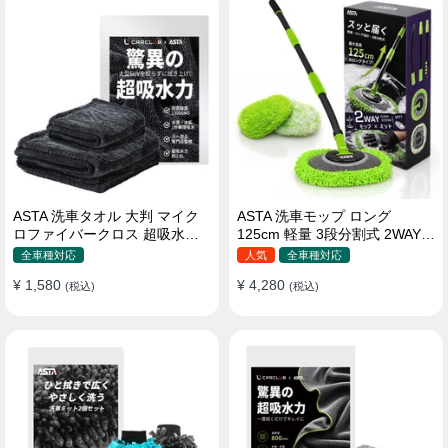
ASTA 洗車タオル 大判 マイク
ASTA 洗車モップ ロング
ロファイバークロス 超吸水ツ
125cm 軽量 3段分割式 2WAY
イストパイル 洗車クロス 傷防
洗車ブラシ スポンジ 高吸水 マ
全車種対応
人気
全車種対応
止 両面使える
イクロファイバー 脚立不要
¥ 1,580
¥ 4,280
(税込)
110°可動ヘッド 15°カーブ設計
(税込)
伸縮 傷つかない 車用 ルーフ・
ボディ対応