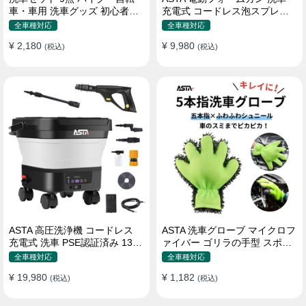
車・車用 洗車グッズ 初心者向
充電式 コードレス泡スプレー
け 洗車ブラシ スポンジ タオル
高圧対応 充電式フォームスプ
全車種対応
全車種対応
グローブ タイヤブラシ ワック
レー 洗車グッズ 車・バイク用
¥ 2,180
¥ 9,980
ス用スポンジ 高級洗車道具 乾
(税込)
強力泡立ち (コピー)
(税込)
拭き・水拭き対応 水切り・隙
間掃除・エアコン掃除もOK カ
ー用品一式
ASTA 高圧洗浄機 コードレス
ASTA 洗車グローブ マイクロフ
充電式 洗車 PSE認証済み 13L
ァイバー ゴリラの手型 スポン
バケツ一体型 折りたたみ式 超
ジ ボディー用 傷防止 吸水速乾
全車種対応
全車種対応
軽量 キャスター付き 360度回
手洗い 洗車用品 車 バイク 洗車
¥ 19,980
¥ 1,182
転ノズル トリガーガン 蛇口接
(税込)
グッズ 掃除 手袋型 洗車タオル
(税込)
続アダプター ショートノズル
代用 1個入り
フォームボトル キャスター付