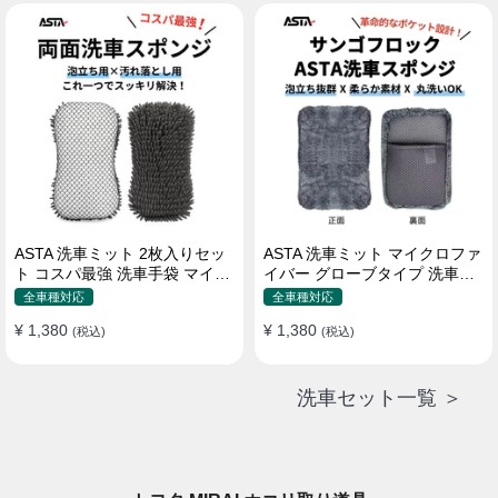
属 水道接続不要 多機能コンパ
クト収納
ASTA 洗車ミット 2枚入りセッ
ASTA 洗車ミット マイクロファ
ト コスパ最強 洗車手袋 マイク
イバー グローブタイプ 洗車プ
ロファイバー製 洗車グッズ 車
ロも愛用 傷防止 高吸水 車 バイ
全車種対応
全車種対応
バイク 自転車用 洗車スポンジ
ク用 洗車ディテイリング用品
¥ 1,380
¥ 1,380
(税込)
(税込)
洗車セット一覧 ＞