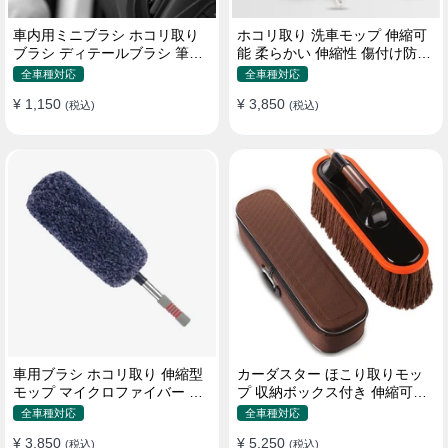
車内用ミニブラシ ホコリ取り
ホコリ取り 洗車モップ 伸縮可
ブラシ ディテールブラシ 筆タ
能 柔らかい 伸縮性 傷付け防止
イプ 車 エアコン吹き出し口
軽量・コンパクト
全車種対応
全車種対応
¥ 1,150
¥ 3,850
(税込)
(税込)
車用ブラシ ホコリ取り 伸縮型
カーダスター ほこり取りモッ
モップ マイクロファイバー 洗
プ 収納ボックス付き 伸縮可能
車道具 軽量・コンパクト
ワックスブラシ 洗車ブラシ
全車種対応
全車種対応
¥ 3,850
¥ 5,250
(税込)
(税込)