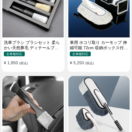
洗車ブラシ ブラシセット 柔ら
車用 ホコリ取り カーモップ 伸
かい天然豚毛 ディテールブラ
縮可能 72cm 収納ボックス付き
シ 隙間ブラシ 筆タイプ
軽量・コンパクト
全車種対応
全車種対応
¥ 1,850
¥ 5,250
(税込)
(税込)