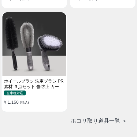
ホイールブラシ 洗車ブラシ PR
素材 ３点セット 傷防止 カーウ
ォッシュ プロ仕様
全車種対応
¥ 1,150
(税込)
ホコリ取り道具一覧 ＞