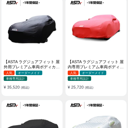
【ASTA ラグジュアフィット 屋
【ASTA ラグジュアフィット 屋
外用プレミアム車両ボディカバ
内専用プレミアム車両ボディカ
ー】PUレザー製 オーダーメイ
バー】オーダーメイド 最高級
人気
オーダーメイド
人気
オーダーメイド
ド 高級感 裏起毛車カバー 強風
生地 柔かい 裏起毛車カバー
車種専用設計
車種専用設計
対策
¥ 35,520
¥ 25,720
(税込)
(税込)