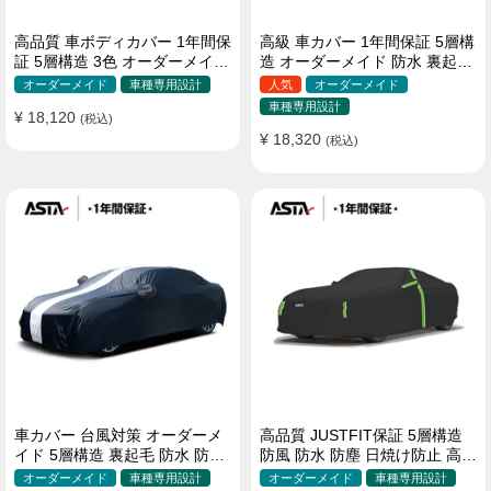
高品質 車ボディカバー 1年間保
高級 車カバー 1年間保証 5層構
証 5層構造 3色 オーダーメイド
造 オーダーメイド 防水 裏起毛
裏起毛 防風防水 四季
台風対策 黄砂対策 車種専用
オーダーメイド
車種専用設計
人気
オーダーメイド
車種専用設計
¥ 18,120
(税込)
¥ 18,320
(税込)
車カバー 台風対策 オーダーメ
高品質 JUSTFIT保証 5層構造
イド 5層構造 裏起毛 防水 防雨
防風 防水 防塵 日焼け防止 高級
軽/普自動車 SUV対応 おすすめ
ボディカバー
オーダーメイド
車種専用設計
オーダーメイド
車種専用設計