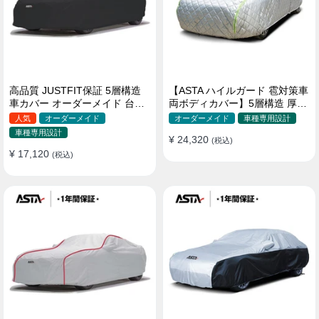
高品質 JUSTFIT保証 5層構造
【ASTA ハイルガード 雹対策車
車カバー オーダーメイド 台風
両ボディカバー】5層構造 厚手
対策 裏起毛 防水 耐久性 傷保護
オーダーメイド 凍結防止 防雪
人気
オーダーメイド
オーダーメイド
車種専用設計
防風 極厚 防風ロープ付きボデ
車種専用設計
¥ 24,320
ィカバー
(税込)
¥ 17,120
(税込)