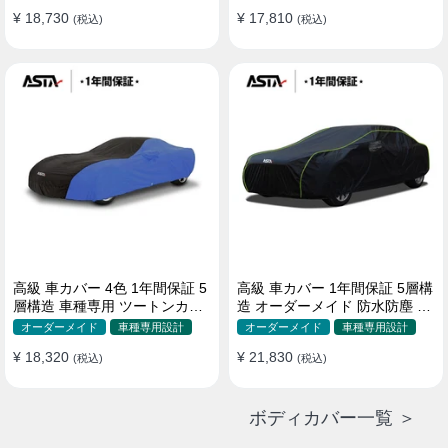
¥ 18,730
¥ 17,810
(税込)
(税込)
高級 車カバー 4色 1年間保証 5
高級 車カバー 1年間保証 5層構
層構造 車種専用 ツートンカラ
造 オーダーメイド 防水防塵 裏
ー オーダーメイド 防水 耐久性
起毛 車種専用
オーダーメイド
車種専用設計
オーダーメイド
車種専用設計
¥ 18,320
¥ 21,830
(税込)
(税込)
ボディカバー一覧 ＞