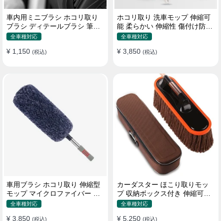
車内用ミニブラシ ホコリ取り
ホコリ取り 洗車モップ 伸縮可
ブラシ ディテールブラシ 筆タ
能 柔らかい 伸縮性 傷付け防止
イプ 車 エアコン吹き出し口
軽量・コンパクト
全車種対応
全車種対応
¥ 1,150
¥ 3,850
(税込)
(税込)
車用ブラシ ホコリ取り 伸縮型
カーダスター ほこり取りモッ
モップ マイクロファイバー 洗
プ 収納ボックス付き 伸縮可能
車道具 軽量・コンパクト
ワックスブラシ 洗車ブラシ
全車種対応
全車種対応
¥ 3,850
¥ 5,250
(税込)
(税込)