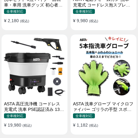
車・車用 洗車グッズ 初心者向
充電式 コードレス泡スプレー
け 洗車ブラシ スポンジ タオル
高圧対応 充電式フォームスプ
全車種対応
全車種対応
グローブ タイヤブラシ ワック
レー 洗車グッズ 車・バイク用
¥ 2,180
¥ 9,980
ス用スポンジ 高級洗車道具 乾
(税込)
強力泡立ち (コピー)
(税込)
拭き・水拭き対応 水切り・隙
間掃除・エアコン掃除もOK カ
ー用品一式
ASTA 高圧洗浄機 コードレス
ASTA 洗車グローブ マイクロフ
充電式 洗車 PSE認証済み 13L
ァイバー ゴリラの手型 スポン
バケツ一体型 折りたたみ式 超
ジ ボディー用 傷防止 吸水速乾
全車種対応
全車種対応
軽量 キャスター付き 360度回
手洗い 洗車用品 車 バイク 洗車
¥ 19,980
¥ 1,182
転ノズル トリガーガン 蛇口接
(税込)
グッズ 掃除 手袋型 洗車タオル
(税込)
続アダプター ショートノズル
代用 1個入り
フォームボトル キャスター付