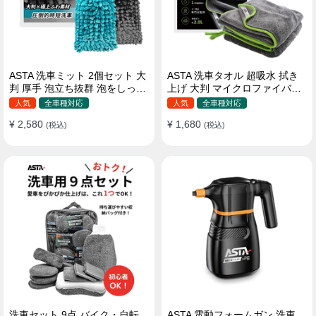
ASTA 洗車ミット 2個セット 大
ASTA 洗車タオル 超吸水 拭き
判 厚手 泡立ち抜群 泡をしっか
上げ 大判 マイクロファイバー
りキープ 洗車スポンジ マイ
クロス プロ仕様 水拭き 窓拭き
人気
全車種対応
人気
全車種対応
クロファイバー 洗車グローブ
洗車 業務用 タオル 吸水 傷つか
¥ 2,580
¥ 1,680
傷つきにくい ボディ ガラス ホ
(税込)
ない 撥水 厚手 両面 大型 洗車
(税込)
イール対応 洗車 用途別に使い
クロス
分け 2個セット
洗車セット 9点 バイク・自転
ASTA 電動フォームガン 洗車