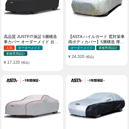
高品質 JUSTFIT保証 5層構造
【ASTA ハイルガード 雹対策車
車カバー オーダーメイド 台風
両ボディカバー】5層構造 厚手
対策 裏起毛 防水 耐久性 傷保護
オーダーメイド 凍結防止 防雪
人気
オーダーメイド
オーダーメイド
車種専用設計
防風 極厚 防風ロープ付きボデ
車種専用設計
¥ 24,320
ィカバー
(税込)
¥ 17,120
(税込)