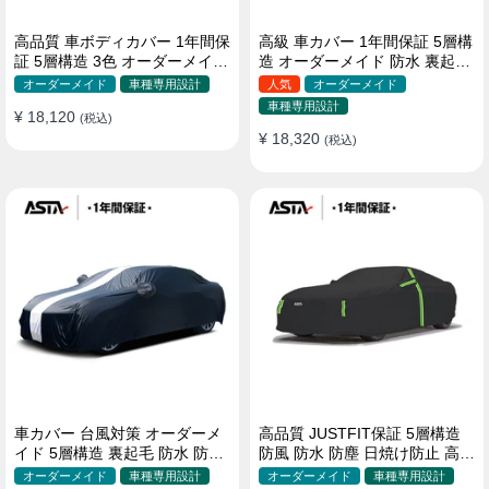
高品質 車ボディカバー 1年間保
高級 車カバー 1年間保証 5層構
証 5層構造 3色 オーダーメイド
造 オーダーメイド 防水 裏起毛
裏起毛 防風防水 四季
台風対策 黄砂対策 車種専用
オーダーメイド
車種専用設計
人気
オーダーメイド
車種専用設計
¥ 18,120
(税込)
¥ 18,320
(税込)
車カバー 台風対策 オーダーメ
高品質 JUSTFIT保証 5層構造
イド 5層構造 裏起毛 防水 防雨
防風 防水 防塵 日焼け防止 高級
軽/普自動車 SUV対応 おすすめ
ボディカバー
オーダーメイド
車種専用設計
オーダーメイド
車種専用設計