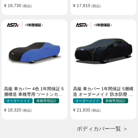
¥ 18,730
¥ 17,810
(税込)
(税込)
高級 車カバー 4色 1年間保証 5
高級 車カバー 1年間保証 5層構
層構造 車種専用 ツートンカラ
造 オーダーメイド 防水防塵 裏
ー オーダーメイド 防水 耐久性
起毛 車種専用
オーダーメイド
車種専用設計
オーダーメイド
車種専用設計
¥ 18,320
¥ 21,830
(税込)
(税込)
ボディカバー一覧 ＞