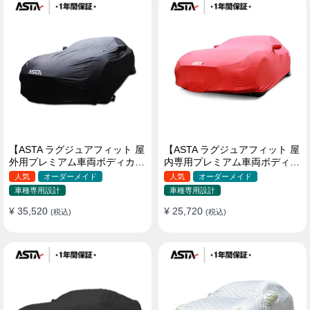
【ASTA ラグジュアフィット 屋
【ASTA ラグジュアフィット 屋
外用プレミアム車両ボディカバ
内専用プレミアム車両ボディカ
ー】PUレザー製 オーダーメイ
バー】オーダーメイド 最高級
人気
オーダーメイド
人気
オーダーメイド
ド 高級感 裏起毛車カバー 強風
生地 柔かい 裏起毛車カバー
車種専用設計
車種専用設計
対策
¥ 35,520
¥ 25,720
(税込)
(税込)