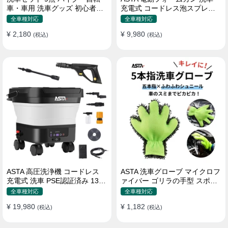
車・車用 洗車グッズ 初心者向
充電式 コードレス泡スプレー
け 洗車ブラシ スポンジ タオル
高圧対応 充電式フォームスプ
全車種対応
全車種対応
グローブ タイヤブラシ ワック
レー 洗車グッズ 車・バイク用
¥ 2,180
¥ 9,980
ス用スポンジ 高級洗車道具 乾
(税込)
強力泡立ち (コピー)
(税込)
拭き・水拭き対応 水切り・隙
間掃除・エアコン掃除もOK カ
ー用品一式
ASTA 高圧洗浄機 コードレス
ASTA 洗車グローブ マイクロフ
充電式 洗車 PSE認証済み 13L
ァイバー ゴリラの手型 スポン
バケツ一体型 折りたたみ式 超
ジ ボディー用 傷防止 吸水速乾
全車種対応
全車種対応
軽量 キャスター付き 360度回
手洗い 洗車用品 車 バイク 洗車
¥ 19,980
¥ 1,182
転ノズル トリガーガン 蛇口接
(税込)
グッズ 掃除 手袋型 洗車タオル
(税込)
続アダプター ショートノズル
代用 1個入り
フォームボトル キャスター付