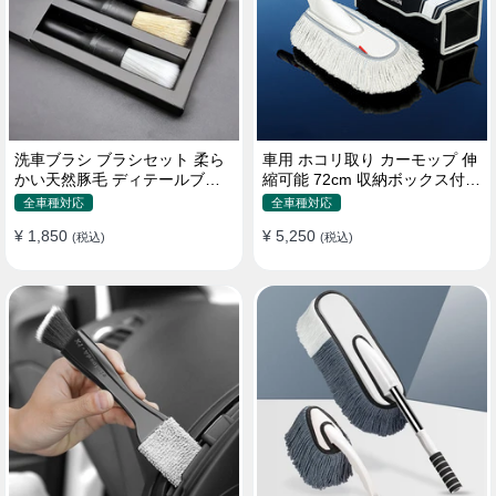
洗車ブラシ ブラシセット 柔ら
車用 ホコリ取り カーモップ 伸
かい天然豚毛 ディテールブラ
縮可能 72cm 収納ボックス付き
シ 隙間ブラシ 筆タイプ
軽量・コンパクト
全車種対応
全車種対応
¥ 1,850
¥ 5,250
(税込)
(税込)