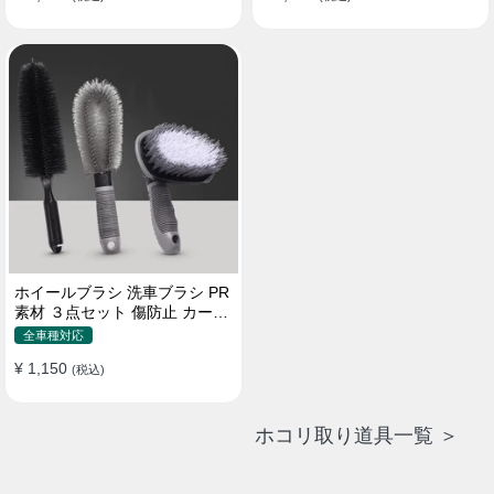
ホイールブラシ 洗車ブラシ PR
素材 ３点セット 傷防止 カーウ
ォッシュ プロ仕様
全車種対応
¥ 1,150
(税込)
ホコリ取り道具一覧 ＞