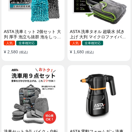
ASTA 洗車ミット 2個セット 大
ASTA 洗車タオル 超吸水 拭き
判 厚手 泡立ち抜群 泡をしっか
上げ 大判 マイクロファイバー
りキープ 洗車スポンジ マイ
クロス プロ仕様 水拭き 窓拭き
人気
全車種対応
人気
全車種対応
クロファイバー 洗車グローブ
洗車 業務用 タオル 吸水 傷つか
¥ 2,580
¥ 1,680
傷つきにくい ボディ ガラス ホ
(税込)
ない 撥水 厚手 両面 大型 洗車
(税込)
イール対応 洗車 用途別に使い
クロス
分け 2個セット
洗車セット 9点 バイク・自転
ASTA 電動フォームガン 洗車