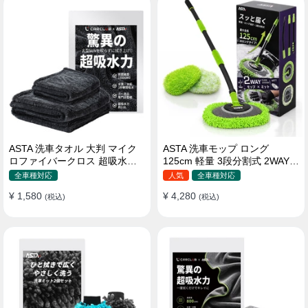
ASTA 洗車タオル 大判 マイク
ASTA 洗車モップ ロング
ロファイバークロス 超吸水ツ
125cm 軽量 3段分割式 2WAY
イストパイル 洗車クロス 傷防
洗車ブラシ スポンジ 高吸水 マ
全車種対応
人気
全車種対応
止 両面使える
イクロファイバー 脚立不要
¥ 1,580
¥ 4,280
(税込)
110°可動ヘッド 15°カーブ設計
(税込)
伸縮 傷つかない 車用 ルーフ・
ボディ対応