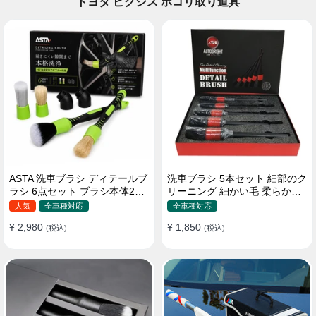
トヨタ ピクシス ホコリ取り道具
ASTA 洗車ブラシ ディテールブ
洗車ブラシ 5本セット 細部のク
ラシ 6点セット ブラシ本体2本
リーニング 細かい毛 柔らかい
替えヘッド2個 アダプター2個
豚毛 ディテールブラシ
人気
全車種対応
全車種対応
車内外 ホイール ダッシュボー
¥ 2,980
¥ 1,850
ド
(税込)
(税込)