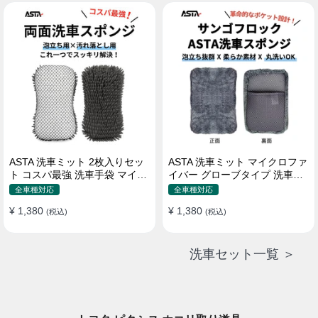
属 水道接続不要 多機能コンパ
クト収納
ASTA 洗車ミット 2枚入りセッ
ASTA 洗車ミット マイクロファ
ト コスパ最強 洗車手袋 マイク
イバー グローブタイプ 洗車プ
ロファイバー製 洗車グッズ 車
ロも愛用 傷防止 高吸水 車 バイ
全車種対応
全車種対応
バイク 自転車用 洗車スポンジ
ク用 洗車ディテイリング用品
¥ 1,380
¥ 1,380
(税込)
(税込)
洗車セット一覧 ＞