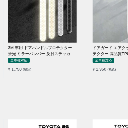
3M 車用 ドアハンドルプロテクター
ドアガード エアク
蛍光 ミラーバンパー 反射ステッカー
テクター 高品質TP
保護フィルム
付け簡単
全車種対応
全車種対応
¥ 1,750
¥ 1,950
(税込)
(税込)