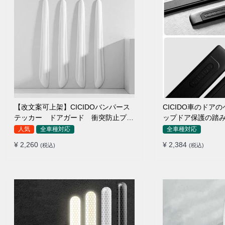
【改文案可上架】CICIDOバンパース
CICIDO車のドア
テッカー ドアガード 衝突防止プロ
ップドア保護の踏
テクター 耐スクラッチ シリカゲル
人気
全車種対応
全車種対応
¥ 2,260
¥ 2,384
(税込)
(税込)