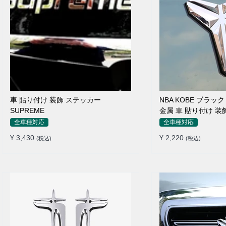
車 貼り付け 装飾 ステッカー
NBA KOBE ブラック
SUPREME
金属 車 貼り付け 装
全車種対応
全車種対応
¥ 3,430
¥ 2,220
(税込)
(税込)