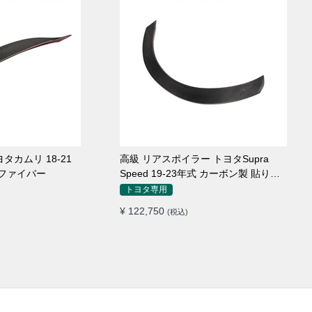
タカムリ 18-21
高級 リアスポイラー トヨタSupra
ンファイバー
Speed 19-23年式 カーボン製 貼り付
け装着
トヨタ専用
¥ 122,750
(税込)