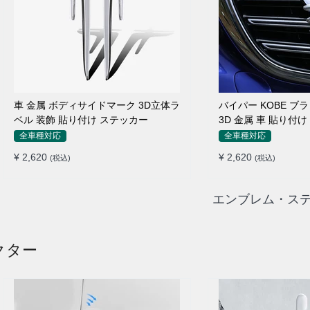
車 金属 ボディサイドマーク 3D立体ラ
バイパー KOBE ブ
ベル 装飾 貼り付け ステッカー
3D 金属 車 貼り付
全車種対応
全車種対応
¥ 2,620
¥ 2,620
(税込)
(税込)
エンブレム・ステ
クター