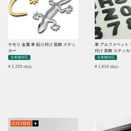
ヤモリ 金属 車 貼り付け 装飾 ステッ
車 アルファベット 
カー
付け 装飾 ステッカ
全車種対応
全車種対応
¥ 2,220
¥ 1,610
(税込)
(税込)