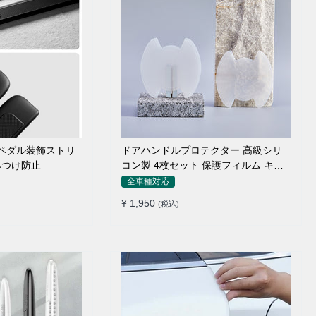
のペダル装飾ストリ
ドアハンドルプロテクター 高級シリ
みつけ防止
コン製 4枚セット 保護フィルム キズ
防止 全車種
全車種対応
¥ 1,950
(税込)