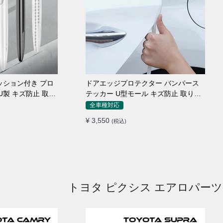
ッション付き プロ
ドアエッジプロテクター バンパース
U製 キズ防止 取り
テッカー U型モール キズ防止 取り付
け簡単 騒音低減
全車種対応
¥ 3,550
(税込)
トヨタ ピクシス エアロパーツ