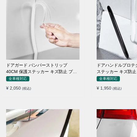
ドアガード バンパーストリップ
ドアハンドルプロテク
40CM 保護ステッカー キズ防止 プロ
ステッカー キズ防止 
テクターシール
枚セット
全車種対応
全車種対応
¥ 2,050
¥ 1,950
(税込)
(税込)