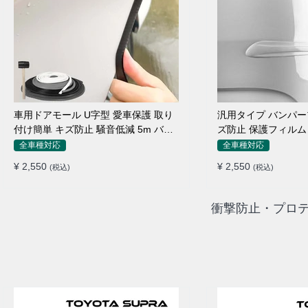
車用ドアモール U字型 愛車保護 取り
汎用タイプ バンパー
付け簡単 キズ防止 騒音低減 5m バン
ズ防止 保護フィルム
パーストリップ
ィット感抜群
全車種対応
全車種対応
¥ 2,550
¥ 2,550
(税込)
(税込)
衝撃防止・プロテ