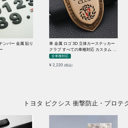
ナンバー 金属 貼り
車 金属 ロゴ 3D 立体カーステッカー
ー
クラブ すべての車種対応 カスタム サ
イドポスト
全車種対応
¥ 2,220
(税込)
トヨタ ピクシス 衝撃防止・プロテ