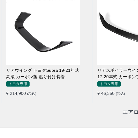
リアウイング トヨタSupra 19-21年式
リアスポイラーウイン
高級 カーボン製 貼り付け装着
17-20年式 カーボ
付け装着
トヨタ専用
トヨタ専用
¥ 214,900
¥ 46,350
(税込)
(税込)
エアロ