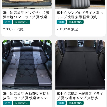
車中泊 高級品 ビッグサイズ 贅
車中泊 シングル ドライブ 夏 キ
沢生地 SUV ドライブ 夏 快適
ャンプ 快適 多用 軽量 便利 省
キャンプ 旅行 収納便利 エアー
スペース 旅行 エアーベッド
汎用
全車種対応
汎用
全車種対応
ベッド
¥ 30,500
¥ 13,050
(税込)
(税込)
車中泊 高級品 自動膨張 支持力
車中泊 高級品 自動膨張 ドライ
抜群 ドライブ 夏 快適 キャンプ
ブ 夏 快適 キャンプ 旅行 多用
旅行 省スペース エアーベッド
取付簡単 収納便利 エアーベッ
汎用
全車種対応
汎用
全車種対応
ド