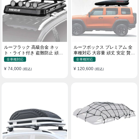
ルーフラック 高級合金 ネッ
ルーフボックス プレミアム 全
ト・ライト付き 盗難防止 頑丈
車種対応 大容量 頑丈 安定 贅沢
安定 分離式 大容量 ベースキャ
使い心地 おしゃれ 多色 車用ラ
全車種対応
全車種対応
リア
ゲッジケース
¥ 74,000
¥ 120,600
(税込)
(税込)