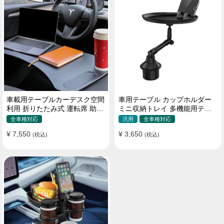
車載用テーブルカーデスク空間
車用テーブル カップホルダー
利用 折りたたみ式 運転席 助手
ミニ収納トレイ 多機能用テー
席 多機能 滑り止め 安定
ブル 食事 物置き用 高品質
全車種対応
汎用
全車種対応
¥ 7,550
¥ 3,650
(税込)
(税込)