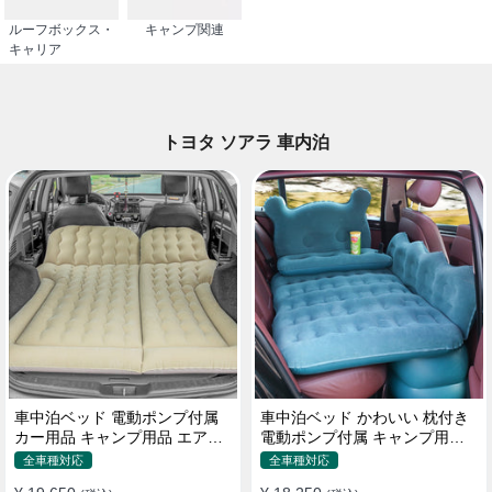
ルーフボックス・
キャンプ関連
キャリア
トヨタ ソアラ 車内泊
車中泊ベッド 電動ポンプ付属
車中泊ベッド かわいい 枕付き
カー用品 キャンプ用品 エアー
電動ポンプ付属 キャンプ用品
ベッド SUV車 普通車適用
エアーベッド 普通車 SUV
全車種対応
全車種対応