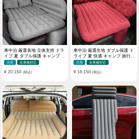
車中泊 厳選表地 立体支持 ドラ
車中泊 厳選生地 ダブル保護 ド
イブ 夏 ダブル保護 キャンプ 旅
ライブ 夏 快適 キャンプ 旅行
行 収納便利 取付簡単 全車種 エ
収納便利 全車種 多色 エアーベ
汎用
全車種対応
汎用
全車種対応
アーベッド
ッド
¥ 20,150
¥ 18,150
(税込)
(税込)