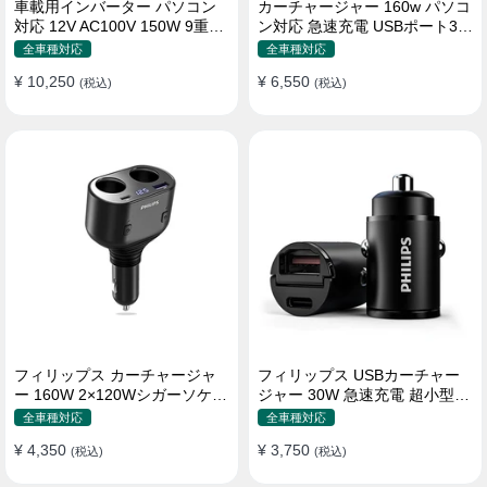
車載用インバーター パソコン
カーチャージャー 160w パソコ
対応 12V AC100V 150W 9重保
ン対応 急速充電 USBポート3つ
護 ディスプレイ付き 静音タイ
Type-C シガーソケット
全車種対応
全車種対応
プ
¥ 10,250
¥ 6,550
(税込)
(税込)
フィリップス カーチャージャ
フィリップス USBカーチャー
ー 160W 2×120Wシガーソケッ
ジャー 30W 急速充電 超小型設
ト おしゃれ
計 おしゃれ シガーソケット
全車種対応
全車種対応
¥ 4,350
¥ 3,750
(税込)
(税込)