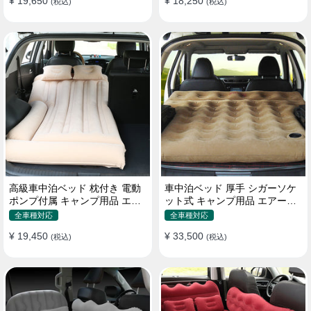
¥ 19,650
¥ 18,250
(税込)
(税込)
高級車中泊ベッド 枕付き 電動
車中泊ベッド 厚手 シガーソケ
ポンプ付属 キャンプ用品 エア
ット式 キャンプ用品 エアーベ
ーベッド 普通車 SUV
ッド 収納袋付き 普通車 SUV適
全車種対応
全車種対応
用
¥ 19,450
¥ 33,500
(税込)
(税込)