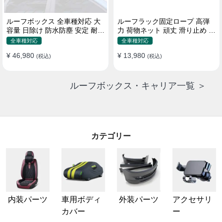
ルーフボックス 全車種対応 大
ルーフラック固定ロープ 高弾
容量 日除け 防水防塵 安定 耐久
力 荷物ネット 頑丈 滑り止め ス
使い便利 折畳式 車用ラゲッジ
トラップ付き ベースキャリア
全車種対応
全車種対応
ケース
¥ 46,980
¥ 13,980
(税込)
(税込)
ルーフボックス・キャリア一覧 ＞
カテゴリー
内装パーツ
車用ボディ
外装パーツ
アクセサリ
カバー
ー