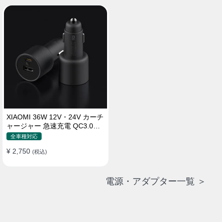
XIAOMI 36W 12V・24V カーチ
ャージャー 急速充電 QC3.0
LEDライト コンパクト 車載充
全車種対応
電器
¥ 2,750
(税込)
電源・アダプター一覧 ＞