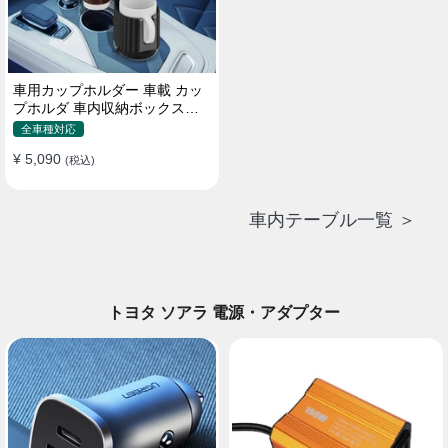
車用カップホルダー 車載 カッ
プホルダ 車内収納ボックス車
載テーブル スマホ置き 調整可
全車種対応
能なベース 車載 取付簡単 滑り
¥ 5,090
止め 小物置き 多機能 使い勝手
(税込)
車内テーブル一覧 ＞
トヨタ ソアラ 電源・アダプター