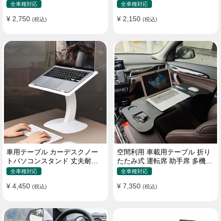
機能ラップトップバッグ
たみ式 パソコン 食事 物置
全車種対応
全車種対応
¥ 2,750
¥ 2,150
(税込)
(税込)
車用テーブル カーデスクノー
空間利用 車載用テーブル 折り
トパソコンスタンド 丈夫耐用
たたみ式 運転席 助手席 多機能
調整可能 車内車外 多機能用
パソコン 食事 書き込み
全車種対応
全車種対応
¥ 4,450
¥ 7,350
(税込)
(税込)