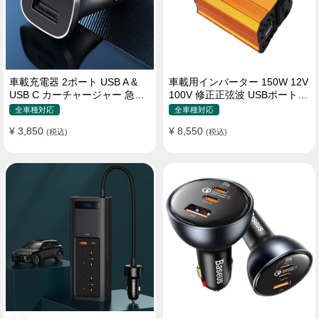
車載充電器 2ポート USB A &
車載用インバーター 150W 12V
USB C カーチャージャー 急速
100V 修正正弦波 USBポート2
充電USB [36W 12V-24V ]
口 コンバーター 防災用品 チャ
全車種対応
全車種対応
ージャー
¥ 3,850
¥ 8,550
(税込)
(税込)