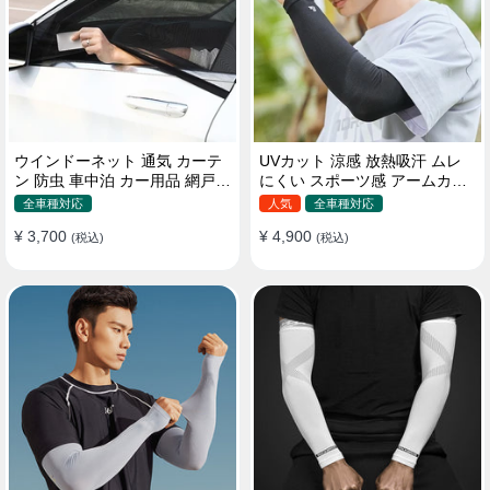
ウインドーネット 通気 カーテ
UVカット 涼感 放熱吸汗 ムレ
ン 防虫 車中泊 カー用品 網戸
にくい スポーツ感 アームカバ
取付簡単
ー 男女汎用
全車種対応
人気
全車種対応
¥ 3,700
¥ 4,900
(税込)
(税込)