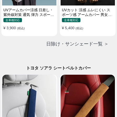
UVアームカバー涼感 日差し・
UVカット 涼感 ムレにくい ス
紫外線対策 通気 弾力 スポーツ
ポーツ感 アームカバー 男女汎
感 メンズ
用 xs-xxl
全車種対応
全車種対応
¥ 3,900
¥ 5,400
(税込)
(税込)
日除け・サンシェード一覧 ＞
トヨタ ソアラ シートベルトカバー