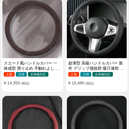
スエード風ハンドルカバー 一
超薄型 高級ハンドルカバー 新
体成型 滑り止め 手触れよし 吸
作 グリップ感抜群 吸汗速乾 ス
汗 高級感 四季汎用 35~38CM
エード ナパレザー 通年使用
人気
汎用
全車種対応
人気
汎用
全車種対応
37~38CM
¥ 14,350
¥ 15,480
(税込)
(税込)