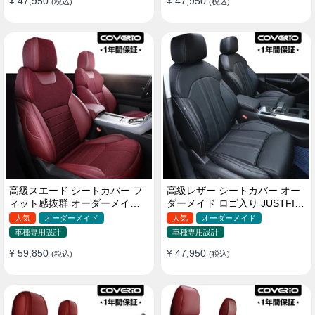
¥ 47,950
¥ 47,950
(税込)
(税込)
高級スエード シートカバー フ
高級レザー シートカバー オー
ィット感抜群 オーダーメイド
ダーメイド ロゴ入り JUSTFIT
耐久性 オシャレ 全席セット
保証 耐摩耗性 全席セット
人気
オーダーメイド
人気
オーダーメイド
車種専用設計
車種専用設計
¥ 59,850
¥ 47,950
(税込)
(税込)