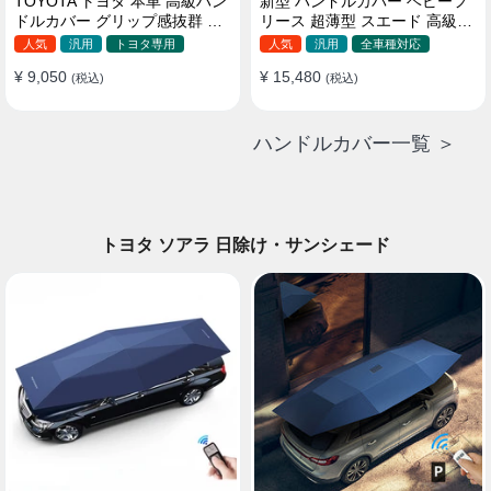
TOYOTA トヨタ 本革 高級ハン
新型 ハンドルカバー ベビーフ
ドルカバー グリップ感抜群 取
リース 超薄型 スエード 高級感
り付け簡単 滑り止め 37~40CM
四季汎用 3色展開 38CM
人気
汎用
トヨタ専用
人気
汎用
全車種対応
¥ 9,050
¥ 15,480
(税込)
(税込)
ハンドルカバー一覧 ＞
トヨタ ソアラ 日除け・サンシェード