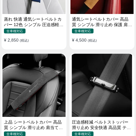
蒸れ 快適 通気シートベルトカ
通気シートベルトカバー 高品
バー 12色 シンブル 圧迫感軽減
質 シンブル 滑り止め 保護 肩当
保護 肩当てパッド
てパッド 圧迫感軽減
全車種対応
全車種対応
¥ 2,850
¥ 4,500
(税込)
(税込)
上品 シートベルトカバー 高品
圧迫感軽減 ベルトストッパー
質 シンブル 滑り止め 肩当てパ
滑り止め 安全快適 高品質 テー
ッド 圧迫感軽減
プクリップ 快適 2個セット
全車種対応
全車種対応