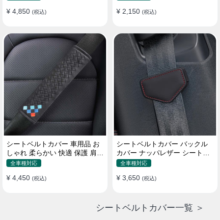
¥ 4,850
¥ 2,150
(税込)
(税込)
シートベルトカバー 車用品 お
シートベルトカバー バックル
しゃれ 柔らかい 快適 保護 肩当
カバー ナッパレザー シートベ
てパッド 圧迫感軽減
ルトパッド 異音防止 傷防止 マ
全車種対応
全車種対応
グネット式2個
¥ 4,450
¥ 3,650
(税込)
(税込)
シートベルトカバー一覧 ＞