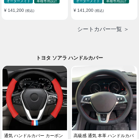
ド 防水 雰囲気 全席セット
ド 防水 雰囲気 全席セット
オーダーメイド
車種専用設計
オーダーメイド
車種専用設計
¥ 141,200
¥ 141,200
(税込)
(税込)
シートカバー一覧 ＞
トヨタ ソアラ ハンドルカバー
通気 ハンドルカバー カーボン
高級感 通気 本革 ハンドルカバ