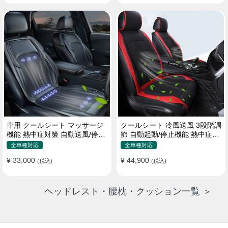
車用 クールシート マッサージ
クールシート 冷風送風 3段階調
機能 熱中症対策 自動送風/停止
節 自動起動/停止機能 熱中症対
機能 24個強力ファン 取付簡単
策 夏 暑さ対策 取付簡単
全車種対応
全車種対応
¥ 33,000
¥ 44,900
(税込)
(税込)
ヘッドレスト・腰枕・クッション一覧 ＞