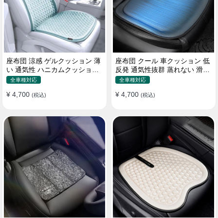
座布団 涼感 ゲルクッション 薄
座布団 クール 車クッション 低
い 通気性 ハニカムクッション
反発 通気性抜群 蒸れない 滑り
四季通用 おすすめ
止め おすすめ
全車種対応
全車種対応
¥ 4,700
¥ 4,700
(税込)
(税込)