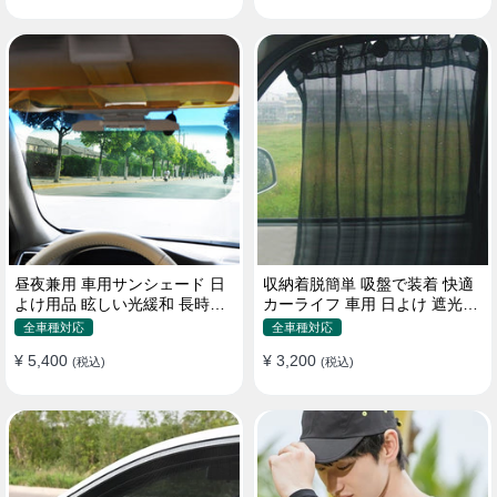
昼夜兼用 車用サンシェード 日
収納着脱簡単 吸盤で装着 快適
よけ用品 眩しい光緩和 長時間
カーライフ 車用 日よけ 遮光
運転 特殊遮光素材
UVカット 通気
全車種対応
全車種対応
¥ 5,400
¥ 3,200
(税込)
(税込)