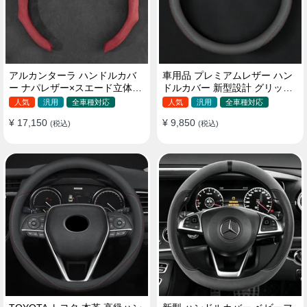
アルカンターラ ハンドルカバ
車用品 プレミアムレザー ハン
ー ナパレザー×スエード立体デ
ドルカバー 新型設計 グリップ
ザイン 四季汎用 O/D型兼用 38-
感向上 取付簡単 滑り止め 36〜
人気
汎用
全車種対応
人気
汎用
全車種対応
40cm
38cm
¥ 17,150
¥ 9,850
(税込)
(税込)