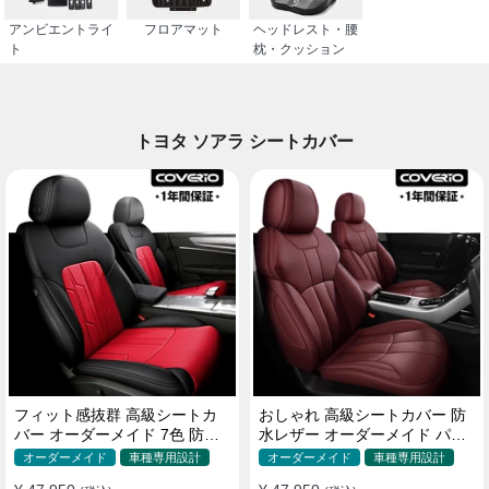
アンビエントライ
フロアマット
ヘッドレスト・腰
ト
枕・クッション
トヨタ ソアラ シートカバー
フィット感抜群 高級シートカ
おしゃれ 高級シートカバー 防
バー オーダーメイド 7色 防水
水レザー オーダーメイド パン
レザー おしゃれ 全席セット
チング加工 9色 全席セット
オーダーメイド
車種専用設計
オーダーメイド
車種専用設計