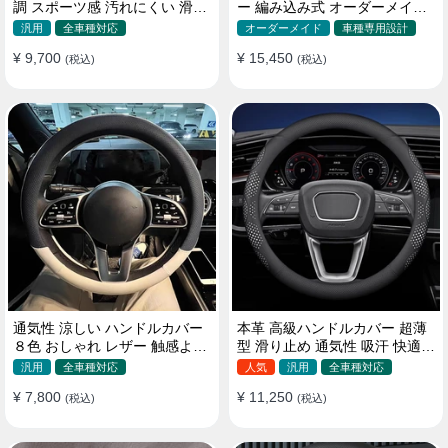
調 スポーツ感 汚れにくい 滑り
ー 編み込み式 オーダーメイド
止め かっこいい 取り付け簡単
握り感抜群 操作性アップ
汎用
全車種対応
オーダーメイド
車種専用設計
38CM
¥ 9,700
¥ 15,450
(税込)
(税込)
通気性 涼しい ハンドルカバー
本革 高級ハンドルカバー 超薄
８色 おしゃれ レザー 触感よく
型 滑り止め 通気性 吸汗 快適
シンブル 落ち着いた気品
耐久性 四季汎用 35~40CM
汎用
全車種対応
人気
汎用
全車種対応
35~40CM
¥ 7,800
¥ 11,250
(税込)
(税込)