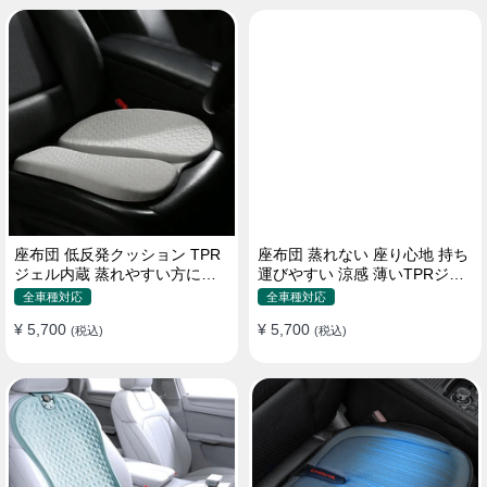
座布団 低反発クッション TPR
座布団 蒸れない 座り心地 持ち
ジェル内蔵 蒸れやすい方にお
運びやすい 涼感 薄いTPRジェ
勧め おしり 熱い
ル内蔵 多用途
全車種対応
全車種対応
¥ 5,700
¥ 5,700
(税込)
(税込)