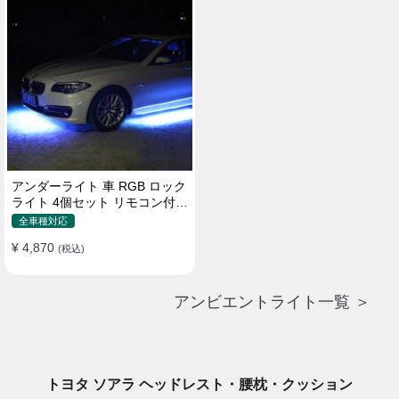
アンダーライト 車 RGB ロック
ライト 4個セット リモコン付き
ボタンスイッチ付き 多機能 車
全車種対応
外装飾 車のシャーシ装飾用 防
¥ 4,870
水 おしゃれ
(税込)
アンビエントライト一覧 ＞
トヨタ ソアラ ヘッドレスト・腰枕・クッション