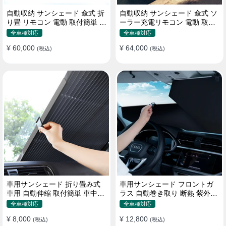
自動収納 サンシェード 傘式 折
自動収納 サンシェード 傘式 ソ
り畳 リモコン 電動 取付簡単 汎
ーラー充電リモコン 電動 取付
用 防風
簡単 汎用
全車種対応
全車種対応
¥ 60,000
¥ 64,000
(税込)
(税込)
車用サンシェード 折り畳み式
車用サンシェード フロントガ
車用 自動伸縮 取付簡単 車中泊
ラス 自動巻き取り 断熱 紫外線
紫外線UVカット 仮眠 断熱
UVカット 取付収納便利
全車種対応
全車種対応
¥ 8,000
¥ 12,800
(税込)
(税込)