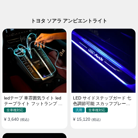
トヨタ ソアラ アンビエントライト
ledテープ 車雰囲気ライト led
LED サイドステップガード 七
テープライト フットランプ 車
色調節可能 スカッフプレート
内装飾 USB 3メートル
自動変色 配線不要 自動変色
全車種対応
汎用
全車種対応
¥ 3,640
¥ 15,120
(税込)
(税込)