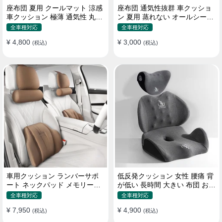
座布団 夏用 クールマット 涼感
座布団 通気性抜群 車クッショ
車クッション 極薄 通気性 丸洗
ン 夏用 蒸れない オールシーズ
いOK すずしい
ン おしゃれ
全車種対応
全車種対応
¥ 4,800
¥ 3,000
(税込)
(税込)
車用クッション ランバーサポ
低反発クッション 女性 腰痛 背
ート ネックパッド メモリーフ
が低い 長時間 大きい 布団 おし
ォーム 疲労回復
ゃれ 運転 疲労回復
全車種対応
全車種対応
¥ 7,950
¥ 4,900
(税込)
(税込)