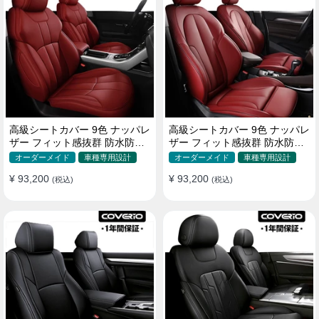
高級シートカバー 9色 ナッパレ
高級シートカバー 9色 ナッパレ
ザー フィット感抜群 防水防汚
ザー フィット感抜群 防水防汚
オーダーメイド 全席セット
オーダーメイド 全席セット
オーダーメイド
車種専用設計
オーダーメイド
車種専用設計
¥ 93,200
¥ 93,200
(税込)
(税込)