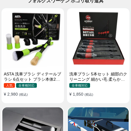
フォルクスワーゲン ホコリ取り道具
ASTA 洗車ブラシ ディテールブ
洗車ブラシ 5本セット 細部のク
ラシ 6点セット ブラシ本体2本
リーニング 細かい毛 柔らかい
替えヘッド2個 アダプター2個
豚毛 ディテールブラシ
人気
全車種対応
全車種対応
車内外 ホイール ダッシュボー
¥ 2,980
¥ 1,850
ド
(税込)
(税込)