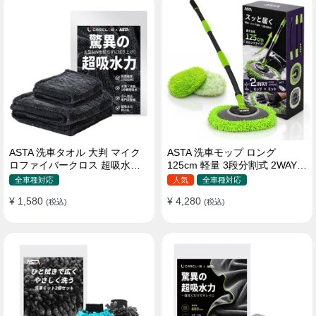
ASTA 洗車タオル 大判 マイク
ASTA 洗車モップ ロング
ロファイバークロス 超吸水ツ
125cm 軽量 3段分割式 2WAY
イストパイル 洗車クロス 傷防
洗車ブラシ スポンジ 高吸水 マ
全車種対応
人気
全車種対応
止 両面使える
イクロファイバー 脚立不要
¥ 1,580
¥ 4,280
(税込)
110°可動ヘッド 15°カーブ設計
(税込)
伸縮 傷つかない 車用 ルーフ・
ボディ対応