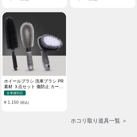
ホイールブラシ 洗車ブラシ PR
素材 ３点セット 傷防止 カーウ
ォッシュ プロ仕様
全車種対応
¥ 1,150
(税込)
ホコリ取り道具一覧 ＞