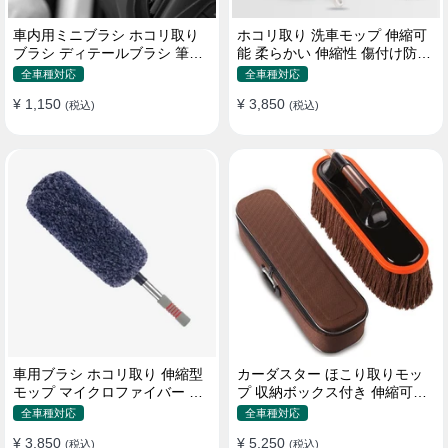
車内用ミニブラシ ホコリ取り
ホコリ取り 洗車モップ 伸縮可
ブラシ ディテールブラシ 筆タ
能 柔らかい 伸縮性 傷付け防止
イプ 車 エアコン吹き出し口
軽量・コンパクト
全車種対応
全車種対応
¥ 1,150
¥ 3,850
(税込)
(税込)
車用ブラシ ホコリ取り 伸縮型
カーダスター ほこり取りモッ
モップ マイクロファイバー 洗
プ 収納ボックス付き 伸縮可能
車道具 軽量・コンパクト
ワックスブラシ 洗車ブラシ
全車種対応
全車種対応
¥ 3,850
¥ 5,250
(税込)
(税込)