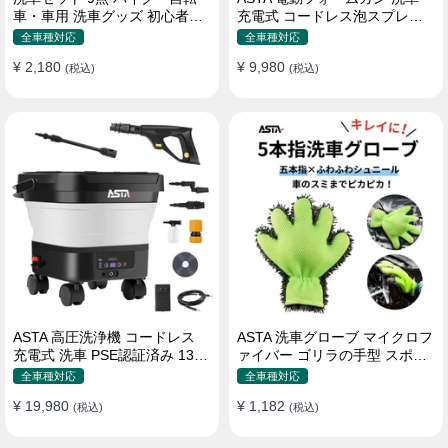
車・車用 洗車グッズ 初心者向
充電式 コードレス泡スプレー
け 洗車ブラシ スポンジ タオル
高圧対応 充電式フォームスプ
全車種対応
全車種対応
グローブ タイヤブラシ ワック
レー 洗車グッズ 車・バイク用
¥ 2,180
¥ 9,980
ス用スポンジ 高級洗車道具 乾
(税込)
強力泡立ち (コピー)
(税込)
拭き・水拭き対応 水切り・隙
間掃除・エアコン掃除もOK カ
ー用品一式
ASTA 高圧洗浄機 コードレス
ASTA 洗車グローブ マイクロフ
充電式 洗車 PSE認証済み 13L
ァイバー ゴリラの手型 スポン
バケツ一体型 折りたたみ式 超
ジ ボディー用 傷防止 吸水速乾
全車種対応
全車種対応
軽量 キャスター付き 360度回
手洗い 洗車用品 車 バイク 洗車
¥ 19,980
¥ 1,182
転ノズル トリガーガン 蛇口接
(税込)
グッズ 掃除 手袋型 洗車タオル
(税込)
続アダプター ショートノズル
代用 1個入り
フォームボトル キャスター付