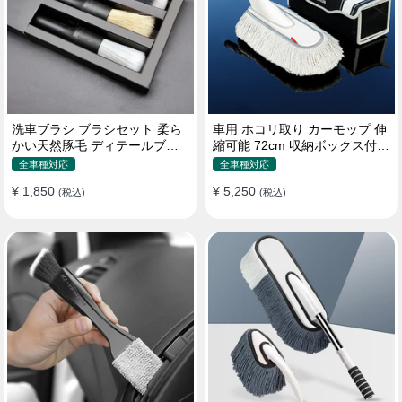
洗車ブラシ ブラシセット 柔ら
車用 ホコリ取り カーモップ 伸
かい天然豚毛 ディテールブラ
縮可能 72cm 収納ボックス付き
シ 隙間ブラシ 筆タイプ
軽量・コンパクト
全車種対応
全車種対応
¥ 1,850
¥ 5,250
(税込)
(税込)