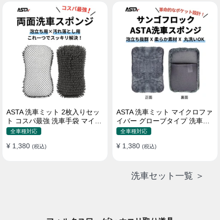
属 水道接続不要 多機能コンパ
クト収納
ASTA 洗車ミット 2枚入りセッ
ASTA 洗車ミット マイクロファ
ト コスパ最強 洗車手袋 マイク
イバー グローブタイプ 洗車プ
ロファイバー製 洗車グッズ 車
ロも愛用 傷防止 高吸水 車 バイ
全車種対応
全車種対応
バイク 自転車用 洗車スポンジ
ク用 洗車ディテイリング用品
¥ 1,380
¥ 1,380
(税込)
(税込)
洗車セット一覧 ＞