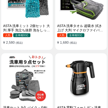
ASTA 洗車ミット 2個セット 大
ASTA 洗車タオル 超吸水 拭き
判 厚手 泡立ち抜群 泡をしっか
上げ 大判 マイクロファイバー
りキープ 洗車スポンジ マイ
クロス プロ仕様 水拭き 窓拭き
人気
全車種対応
人気
全車種対応
クロファイバー 洗車グローブ
洗車 業務用 タオル 吸水 傷つか
¥ 2,580
¥ 1,680
傷つきにくい ボディ ガラス ホ
(税込)
ない 撥水 厚手 両面 大型 洗車
(税込)
イール対応 洗車 用途別に使い
クロス
分け 2個セット
洗車セット 9点 バイク・自転
ASTA 電動フォームガン 洗車