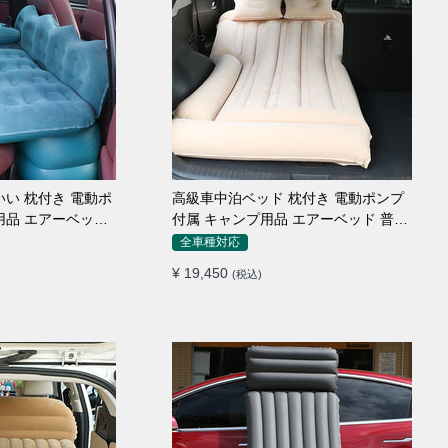
高級車中泊ベッド 枕付き 電動ポンプ
付属 キャンプ用品 エアーベッド 普通
車 SUV
全車種対応
¥ 19,450
(税込)