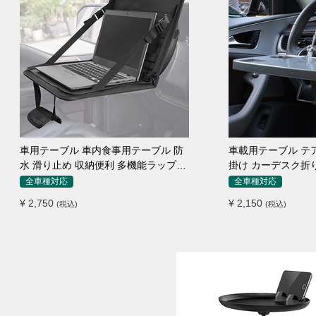
車用テーブル 車内食事用テーブル 防
車載用テーブル テ
水 滑り止め 収納便利 多機能ラップト
掛け カーデスク折
ップバッグ
ン 食事 物置
全車種対応
全車種対応
¥ 2,750
¥ 2,150
(税込)
(税込)