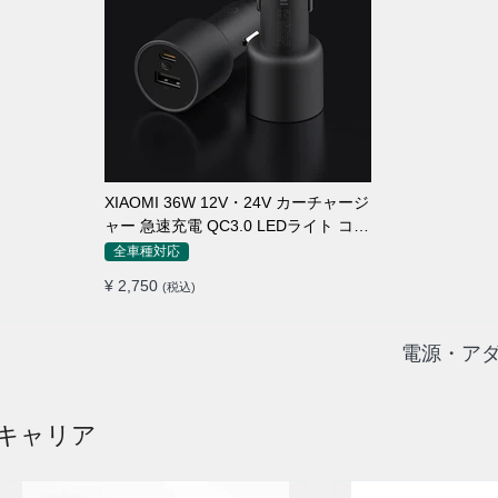
XIAOMI 36W 12V・24V カーチャージ
ャー 急速充電 QC3.0 LEDライト コン
パクト 車載充電器
全車種対応
¥ 2,750
(税込)
電源・アダ
キャリア