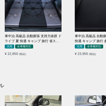
車中泊 高級品 自動膨張 支持力抜群 ド
車中泊 高級品 自動膨
ライブ 夏 快適 キャンプ 旅行 省スペ
快適 キャンプ 旅行 
ース エアーベッド
納便利 エアーベッド
汎用
全車種対応
汎用
全車種対応
¥ 22,850
¥ 23,950
(税込)
(税込)
ル