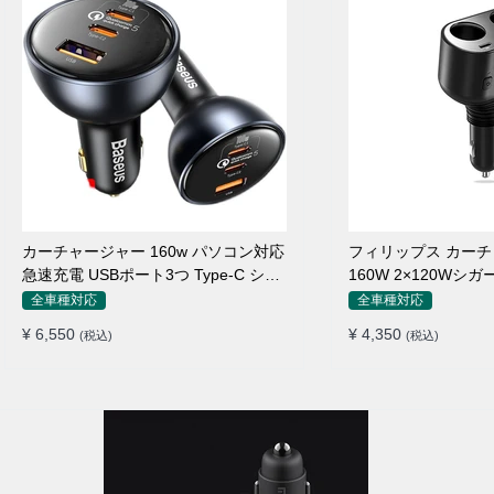
カーチャージャー 160w パソコン対応
フィリップス カー
急速充電 USBポート3つ Type-C シガ
160W 2×120Wシ
ーソケット
れ
全車種対応
全車種対応
¥ 6,550
¥ 4,350
(税込)
(税込)