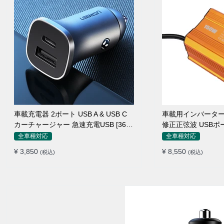
車載充電器 2ポート USB A & USB C
車載用インバーター 15
カーチャージャー 急速充電USB [36W
修正正弦波 USBポ
12V-24V ]
ー 防災用品 チャ
全車種対応
全車種対応
¥ 3,850
¥ 8,550
(税込)
(税込)