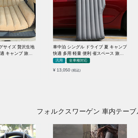
ッグサイズ 贅沢生地
車中泊 シングル ドライブ 夏 キャンプ
快適 キャンプ 旅行
快適 多用 軽量 便利 省スペース 旅行
ッド
エアーベッド
汎用
全車種対応
¥ 13,050
(税込)
フォルクスワーゲン 車内テーブ