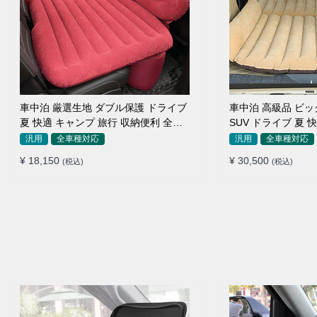
車中泊 厳選生地 ダブル保護 ドライブ
車中泊 高級品 ビ
夏 快適 キャンプ 旅行 収納便利 全車
SUV ドライブ 夏 
種 多色 エアーベッド
収納便利 エアーベ
汎用
全車種対応
汎用
全車種対応
¥ 18,150
¥ 30,500
(税込)
(税込)