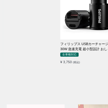
フィリップス USBカーチャー
30W 急速充電 超小型設計 お
シガーソケット
全車種対応
¥ 3,750
(税込)