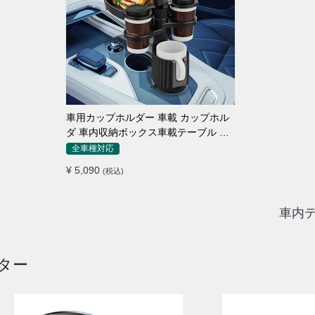
車用カップホルダー 車載 カップホル
ダ 車内収納ボックス車載テーブル ス
マホ置き 調整可能なベース 車載 取付
全車種対応
簡単 滑り止め 小物置き 多機能 使い勝
¥ 5,090
(税込)
手
車内テ
ター