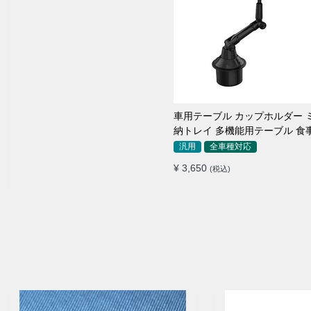
車用テーブル カップホルダー 
納トレイ 多機能用テーブル 食
き用 高品質
汎用
全車種対応
¥ 3,650
(税込)