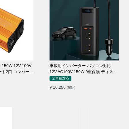
0W 12V 100V
車載用インバーター パソコン対応
ート2口 コンバータ
12V AC100V 150W 9重保護 ディスプ
ージャー
レイ付き 静音タイプ
全車種対応
¥ 10,250
(税込)