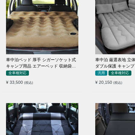
車中泊ベッド 厚手 シガーソケット式
車中泊 厳選表地 立体
キャンプ用品 エアーベッド 収納袋付
ダブル保護 キャンプ 
き 普通車 SUV適用
付簡単 全車種 エア
全車種対応
汎用
全車種対応
¥ 33,500
¥ 20,150
(税込)
(税込)