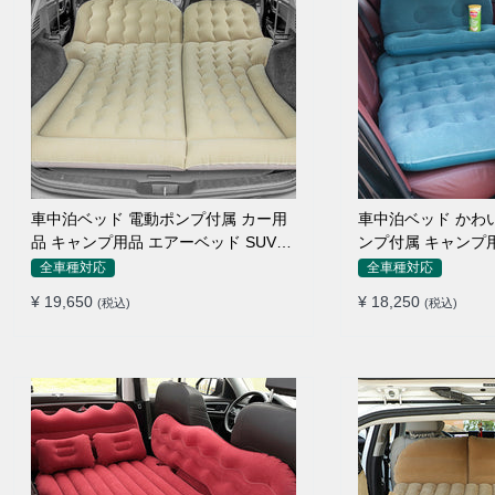
車中泊ベッド 電動ポンプ付属 カー用
車中泊ベッド かわいい 枕付き 電動ポ
品 キャンプ用品 エアーベッド SUV車
ンプ付属 キャンプ用品 エアーベッド
普通車適用
普通車 SUV
全車種対応
全車種対応
¥ 19,650
¥ 18,250
(税込)
(税込)