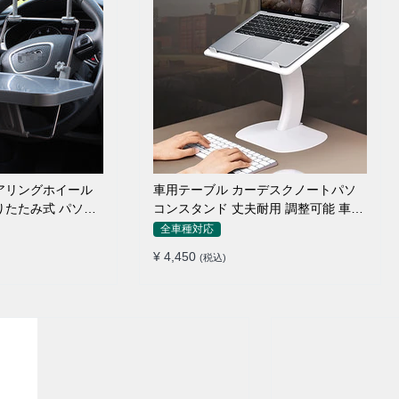
アリングホイール
車用テーブル カーデスクノートパソ
りたたみ式 パソコ
コンスタンド 丈夫耐用 調整可能 車内
車外 多機能用
全車種対応
¥ 4,450
(税込)