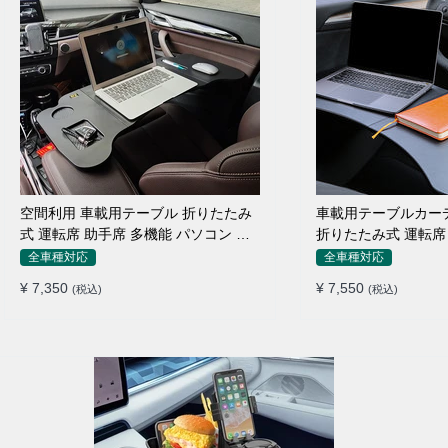
空間利用 車載用テーブル 折りたたみ
車載用テーブルカー
式 運転席 助手席 多機能 パソコン 食
折りたたみ式 運転席 
事 書き込み
り止め 安定
全車種対応
全車種対応
¥ 7,350
¥ 7,550
(税込)
(税込)