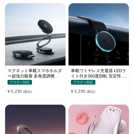
マグネット車載スマホホルダ
車載ワイヤレス充電器 LEDラ
ー超強力吸着 多角度調整
イト付き360度回転 安定性 粘
360°回転な台座 車用ホルダ
着ゲル吸盤＆エアコン吹き出
アウディ対応
アウディ対応
ー 折りたたみ式 片手操作 安
し口式兼用 片手操作 置くだ
¥ 5,230
¥ 5,230
定 落ちない 全機種対応
(税込)
けワイヤレス充電 スマホホル
(税込)
ダー