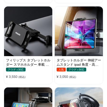
フィリップス タブレットホル
タブレットホルダー 伸縮アー
ダー スマホホルダー 車載 ヘ
ムスタンド ipad 角度・高さ
ッドレスト ipad 角度調整
調整 スマホ 車載 ヘッドレス
アウディ対応
人気
アウディ対応
ト
¥ 3,550
¥ 3,050
(税込)
(税込)