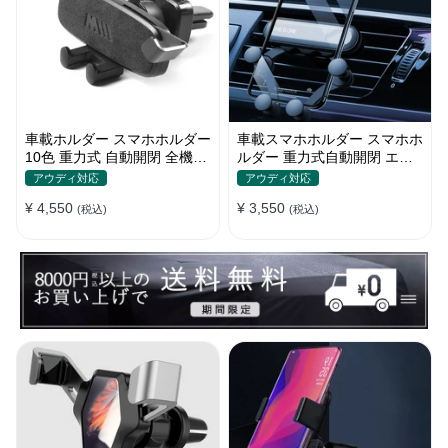
車載ホルダー スマホホルダー
車載スマホホルダー スマホホ
10色 重力式 自動開閉 全機
ルダー 重力式自動開閉 エア
種 ミニ 片手操作 全機種
コン吹き出し口用 シンプル
アウディ対応
アウディ対応
¥ 4,550
¥ 3,550
(税込)
(税込)