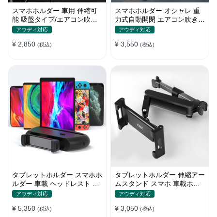
スマホホルダー 車用 伸縮可
スマホホルダー オシャレ 重
能 吸盤タイプ/エアコン吹き
力式自動開閉 エアコン吹き出
出し口 角度調整 片手操作 全
し口用 片手操作 全機種 車
アウディ対応
アウディ対応
機種
¥ 2,850
¥ 3,550
(税込)
(税込)
タブレットホルダー スマホホ
タブレットホルダー 伸縮アー
ルダー 車載 ヘッドレスト 後
ムスタンド スマホ 車載ホル
部座席 ipad カー用品
ダー ipad 角度・高さ調整
アウディ対応
アウディ対応
¥ 5,350
¥ 3,050
(税込)
(税込)