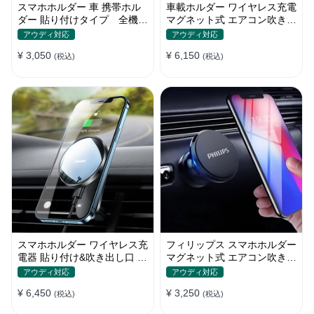
スマホホルダー 車 携帯ホル
車載ホルダー ワイヤレス充電
ダー 貼り付けタイプ 全機種
マグネット式 エアコン吹き出
電波干渉なし 自由回転 合金
し口用 スマホ iPhone
アウディ対応
アウディ対応
13/iPhone12
¥ 3,050
¥ 6,150
(税込)
(税込)
スマホホルダー ワイヤレス充
フィリップス スマホホルダー
電器 貼り付け&吹き出し口 マ
マグネット式 エアコン吹き出
グネット式 magsafe 全機種
し口 全機種
アウディ対応
アウディ対応
¥ 6,450
¥ 3,250
(税込)
(税込)