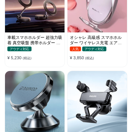
車載スマホホルダー 超強力吸
オシャレ 高級感 スマホホル
着 真空吸盤 携帯ホルダー 多
ダー ワイヤレス充電 エアコ
角度調整 360°回転な台座 車
ン吹き出し口/ 吸盤タイプ 女
アウディ対応
人気
アウディ対応
用ホルダー 折りたたみ式 片
性
¥ 5,230
¥ 3,850
手操作 カー用品 全機種対応
(税込)
(税込)