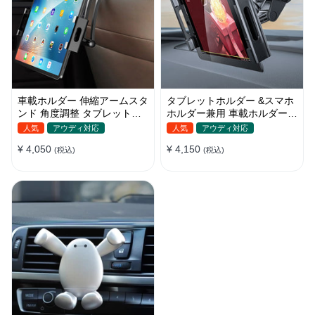
車載ホルダー 伸縮アームスタ
タブレットホルダー &スマホ
ンド 角度調整 タブレットホ
ホルダー兼用 車載ホルダー
ルダー スマホ 折り畳み ipad
吸盤 ダッシュボード
人気
アウディ対応
人気
アウディ対応
¥ 4,050
¥ 4,150
(税込)
(税込)