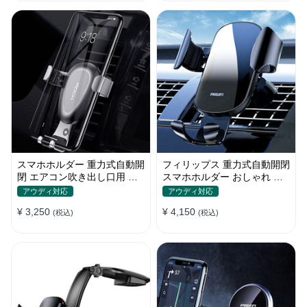
スマホホルダー 重力式自動開
フィリップス 重力式自動開閉
閉 エアコン吹き出し口用 全
スマホホルダー おしゃれ エ
機種 360°回転 片手操作
アコン吹き出し口 全機種 車
アウディ対応
アウディ対応
¥ 3,250
¥ 4,150
(税込)
(税込)