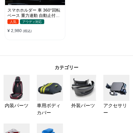
スマホホルダー 車 360°回転
ベース 重力連動 自動止付け
車 スマホスタンド 車載 携帯
人気
アウディ対応
ホルダー 片手操作 自由調節
¥ 2,980
車用 エアコン吹き出し口 取
(税込)
付け簡単
カテゴリー
内装パーツ
車用ボディ
外装パーツ
アクセサリ
カバー
ー