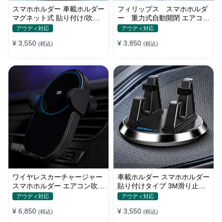
スマホホルダー 車載ホルダー
フィリップス スマホホルダ
マグネット式 貼り付け/吹き
ー 重力式自動開閉 エアコン
出し口 合金 多機種対応
吹き出し口用 クリップ式 車
アウディ対応
アウディ対応
¥ 3,550
¥ 3,850
(税込)
(税込)
ワイヤレスカーチャージャー
車載ホルダー スマホホルダー
スマホホルダー エアコン吹き
貼り付けタイプ 3M滑り止め
出し口/ 貼り付け
シリコンパッド 全機種
アウディ対応
アウディ対応
¥ 6,850
¥ 3,550
(税込)
(税込)