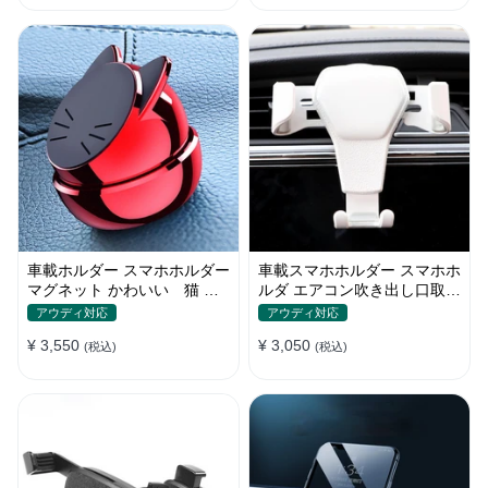
車載ホルダー スマホホルダー
車載スマホホルダー スマホホ
マグネット かわいい 猫 全
ルダ エアコン吹き出し口取り
機種 片手操作
付け 全機種 可愛い アニメ
アウディ対応
アウディ対応
¥ 3,550
¥ 3,050
(税込)
(税込)