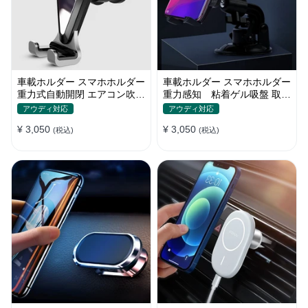
車載ホルダー スマホホルダー
車載ホルダー スマホホルダー
重力式自動開閉 エアコン吹き
重力感知 粘着ゲル吸盤 取り
出し口用 全機種
付け簡単 360度回転
アウディ対応
アウディ対応
¥ 3,050
¥ 3,050
(税込)
(税込)