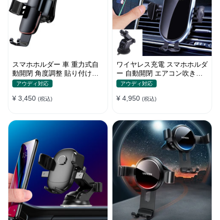
スマホホルダー 車 重力式自
ワイヤレス充電 スマホホルダ
動開閉 角度調整 貼り付けタ
ー 自動開閉 エアコン吹き出
イプ 片手操作 多機種対応
し口式 全機種 車
アウディ対応
アウディ対応
¥ 3,450
¥ 4,950
(税込)
(税込)