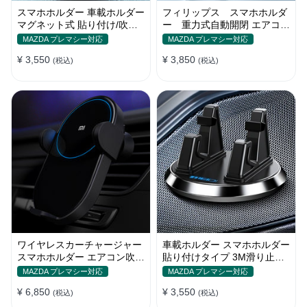
スマホホルダー 車載ホルダー
フィリップス スマホホルダ
マグネット式 貼り付け/吹き
ー 重力式自動開閉 エアコン
出し口 合金 多機種対応
吹き出し口用 クリップ式 車
MAZDA プレマシー対応
MAZDA プレマシー対応
¥ 3,550
¥ 3,850
(税込)
(税込)
ワイヤレスカーチャージャー
車載ホルダー スマホホルダー
スマホホルダー エアコン吹き
貼り付けタイプ 3M滑り止め
出し口/ 貼り付け
シリコンパッド 全機種
MAZDA プレマシー対応
MAZDA プレマシー対応
¥ 6,850
¥ 3,550
(税込)
(税込)