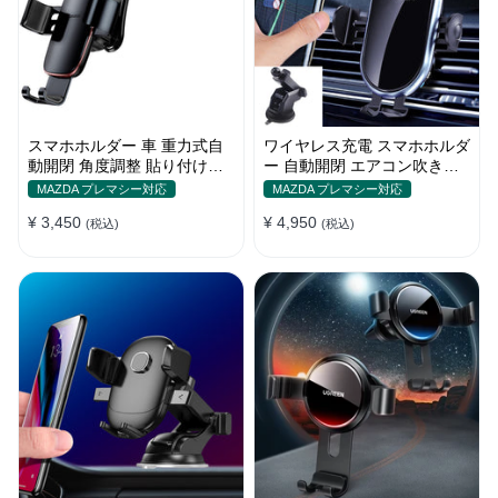
スマホホルダー 車 重力式自
ワイヤレス充電 スマホホルダ
動開閉 角度調整 貼り付けタ
ー 自動開閉 エアコン吹き出
イプ 片手操作 多機種対応
し口式 全機種 車
MAZDA プレマシー対応
MAZDA プレマシー対応
¥ 3,450
¥ 4,950
(税込)
(税込)