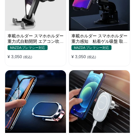
車載ホルダー スマホホルダー
車載ホルダー スマホホルダー
重力式自動開閉 エアコン吹き
重力感知 粘着ゲル吸盤 取り
出し口用 全機種
付け簡単 360度回転
MAZDA プレマシー対応
MAZDA プレマシー対応
¥ 3,050
¥ 3,050
(税込)
(税込)