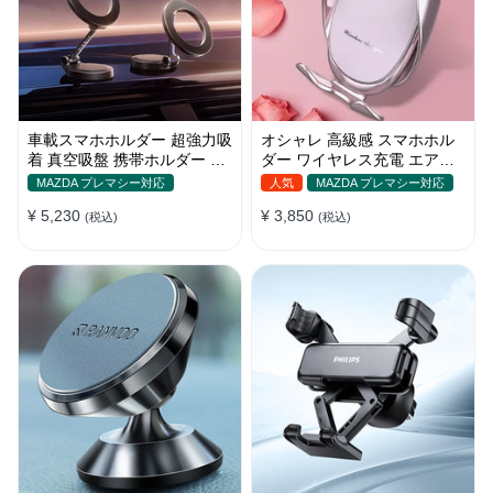
車載スマホホルダー 超強力吸
オシャレ 高級感 スマホホル
着 真空吸盤 携帯ホルダー 多
ダー ワイヤレス充電 エアコ
角度調整 360°回転な台座 車
ン吹き出し口/ 吸盤タイプ 女
MAZDA プレマシー対応
人気
MAZDA プレマシー対応
用ホルダー 折りたたみ式 片
性
¥ 5,230
¥ 3,850
手操作 カー用品 全機種対応
(税込)
(税込)