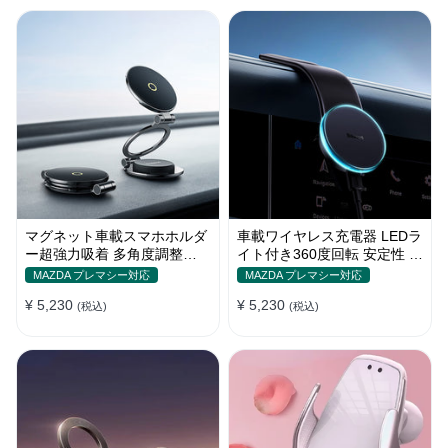
マグネット車載スマホホルダ
車載ワイヤレス充電器 LEDラ
ー超強力吸着 多角度調整
イト付き360度回転 安定性 粘
360°回転な台座 車用ホルダ
着ゲル吸盤＆エアコン吹き出
MAZDA プレマシー対応
MAZDA プレマシー対応
ー 折りたたみ式 片手操作 安
し口式兼用 片手操作 置くだ
¥ 5,230
¥ 5,230
定 落ちない 全機種対応
(税込)
けワイヤレス充電 スマホホル
(税込)
ダー