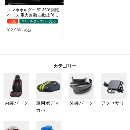
スマホホルダー 車 360°回転
ベース 重力連動 自動止付け
車 スマホスタンド 車載 携帯
人気
MAZDA プレマシー対応
ホルダー 片手操作 自由調節
¥ 2,980
車用 エアコン吹き出し口 取
(税込)
付け簡単
カテゴリー
内装パーツ
車用ボディ
外装パーツ
アクセサリ
カバー
ー