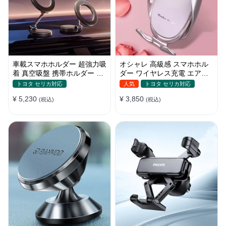
車載スマホホルダー 超強力吸
オシャレ 高級感 スマホホル
着 真空吸盤 携帯ホルダー 多
ダー ワイヤレス充電 エアコ
角度調整 360°回転な台座 車
ン吹き出し口/ 吸盤タイプ 女
トヨタ セリカ対応
人気
トヨタ セリカ対応
用ホルダー 折りたたみ式 片
性
¥ 5,230
¥ 3,850
手操作 カー用品 全機種対応
(税込)
(税込)