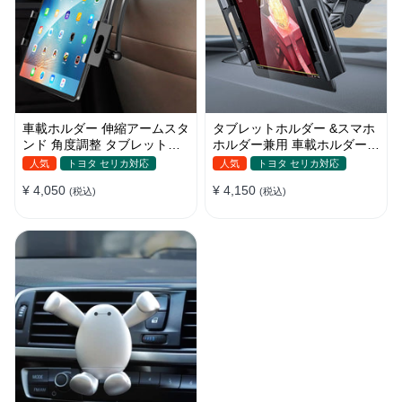
車載ホルダー 伸縮アームスタ
タブレットホルダー &スマホ
ンド 角度調整 タブレットホ
ホルダー兼用 車載ホルダー
ルダー スマホ 折り畳み ipad
吸盤 ダッシュボード
人気
トヨタ セリカ対応
人気
トヨタ セリカ対応
¥ 4,050
¥ 4,150
(税込)
(税込)