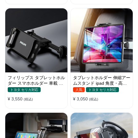
フィリップス タブレットホル
タブレットホルダー 伸縮アー
ダー スマホホルダー 車載 ヘ
ムスタンド ipad 角度・高さ
ッドレスト ipad 角度調整
調整 スマホ 車載 ヘッドレス
トヨタ セリカ対応
人気
トヨタ セリカ対応
ト
¥ 3,550
¥ 3,050
(税込)
(税込)