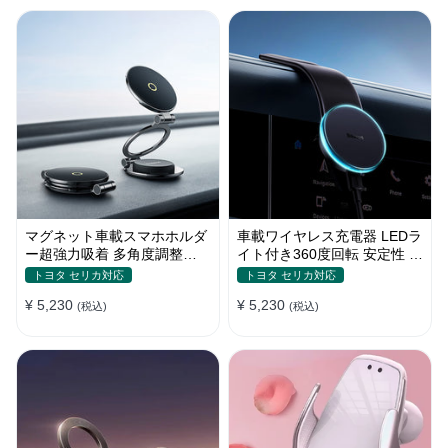
マグネット車載スマホホルダ
車載ワイヤレス充電器 LEDラ
ー超強力吸着 多角度調整
イト付き360度回転 安定性 粘
360°回転な台座 車用ホルダ
着ゲル吸盤＆エアコン吹き出
トヨタ セリカ対応
トヨタ セリカ対応
ー 折りたたみ式 片手操作 安
し口式兼用 片手操作 置くだ
¥ 5,230
¥ 5,230
定 落ちない 全機種対応
(税込)
けワイヤレス充電 スマホホル
(税込)
ダー