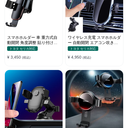
スマホホルダー 車 重力式自
ワイヤレス充電 スマホホルダ
動開閉 角度調整 貼り付けタ
ー 自動開閉 エアコン吹き出
イプ 片手操作 多機種対応
し口式 全機種 車
トヨタ セリカ対応
トヨタ セリカ対応
¥ 3,450
¥ 4,950
(税込)
(税込)