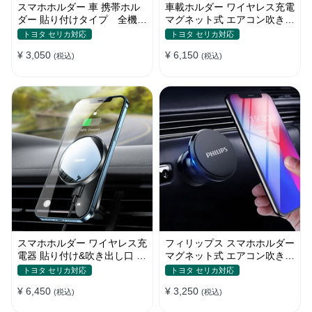
スマホホルダー 車 携帯ホル
車載ホルダー ワイヤレス充電
ダー 貼り付けタイプ 全機種
マグネット式 エアコン吹き出
電波干渉なし 自由回転 合金
し口用 スマホ iPhone
トヨタ セリカ対応
トヨタ セリカ対応
13/iPhone12
¥ 3,050
¥ 6,150
(税込)
(税込)
スマホホルダー ワイヤレス充
フィリップス スマホホルダー
電器 貼り付け&吹き出し口 マ
マグネット式 エアコン吹き出
グネット式 magsafe 全機種
し口 全機種
トヨタ セリカ対応
トヨタ セリカ対応
¥ 6,450
¥ 3,250
(税込)
(税込)