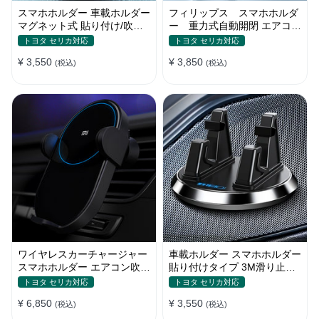
スマホホルダー 車載ホルダー
フィリップス スマホホルダ
マグネット式 貼り付け/吹き
ー 重力式自動開閉 エアコン
出し口 合金 多機種対応
吹き出し口用 クリップ式 車
トヨタ セリカ対応
トヨタ セリカ対応
¥ 3,550
¥ 3,850
(税込)
(税込)
ワイヤレスカーチャージャー
車載ホルダー スマホホルダー
スマホホルダー エアコン吹き
貼り付けタイプ 3M滑り止め
出し口/ 貼り付け
シリコンパッド 全機種
トヨタ セリカ対応
トヨタ セリカ対応
¥ 6,850
¥ 3,550
(税込)
(税込)