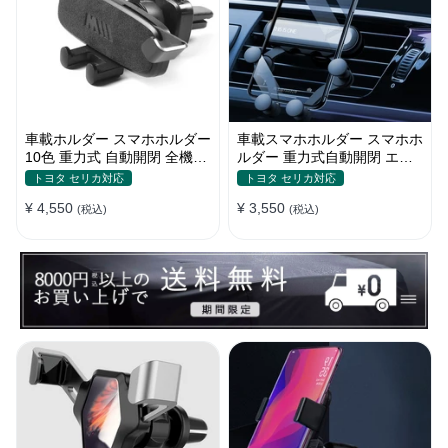
車載ホルダー スマホホルダー
車載スマホホルダー スマホホ
10色 重力式 自動開閉 全機
ルダー 重力式自動開閉 エア
種 ミニ 片手操作 全機種
コン吹き出し口用 シンプル
トヨタ セリカ対応
トヨタ セリカ対応
¥ 4,550
¥ 3,550
(税込)
(税込)