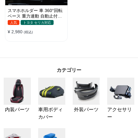
スマホホルダー 車 360°回転
ベース 重力連動 自動止付け
車 スマホスタンド 車載 携帯
人気
トヨタ セリカ対応
ホルダー 片手操作 自由調節
¥ 2,980
車用 エアコン吹き出し口 取
(税込)
付け簡単
カテゴリー
内装パーツ
車用ボディ
外装パーツ
アクセサリ
カバー
ー