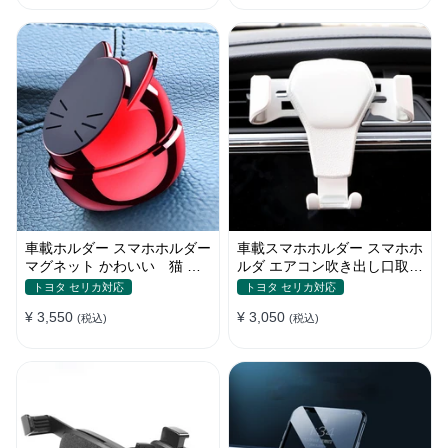
車載ホルダー スマホホルダー
車載スマホホルダー スマホホ
マグネット かわいい 猫 全
ルダ エアコン吹き出し口取り
機種 片手操作
付け 全機種 可愛い アニメ
トヨタ セリカ対応
トヨタ セリカ対応
¥ 3,550
¥ 3,050
(税込)
(税込)