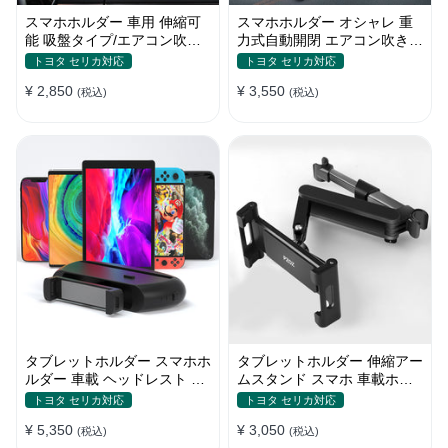
スマホホルダー 車用 伸縮可
スマホホルダー オシャレ 重
能 吸盤タイプ/エアコン吹き
力式自動開閉 エアコン吹き出
出し口 角度調整 片手操作 全
し口用 片手操作 全機種 車
トヨタ セリカ対応
トヨタ セリカ対応
機種
¥ 2,850
¥ 3,550
(税込)
(税込)
タブレットホルダー スマホホ
タブレットホルダー 伸縮アー
ルダー 車載 ヘッドレスト 後
ムスタンド スマホ 車載ホル
部座席 ipad カー用品
ダー ipad 角度・高さ調整
トヨタ セリカ対応
トヨタ セリカ対応
¥ 5,350
¥ 3,050
(税込)
(税込)