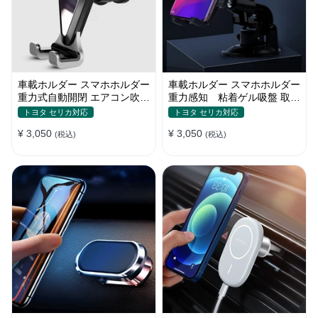
車載ホルダー スマホホルダー
車載ホルダー スマホホルダー
重力式自動開閉 エアコン吹き
重力感知 粘着ゲル吸盤 取り
出し口用 全機種
付け簡単 360度回転
トヨタ セリカ対応
トヨタ セリカ対応
¥ 3,050
¥ 3,050
(税込)
(税込)