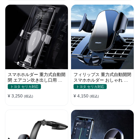
スマホホルダー 重力式自動開
フィリップス 重力式自動開閉
閉 エアコン吹き出し口用 全
スマホホルダー おしゃれ エ
機種 360°回転 片手操作
アコン吹き出し口 全機種 車
トヨタ セリカ対応
トヨタ セリカ対応
¥ 3,250
¥ 4,150
(税込)
(税込)