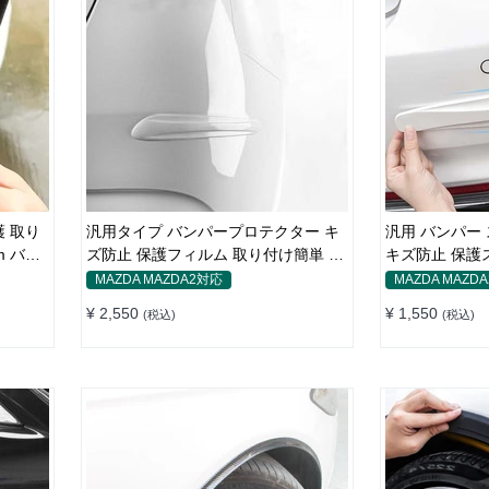
護 取り
汎用タイプ バンパープロテクター キ
汎用 バンパー 
m バン
ズ防止 保護フィルム 取り付け簡単 フ
キズ防止 保護
ィット感抜群
ト・リア
MAZDA MAZDA2対応
MAZDA MAZD
¥ 2,550
¥ 1,550
(税込)
(税込)