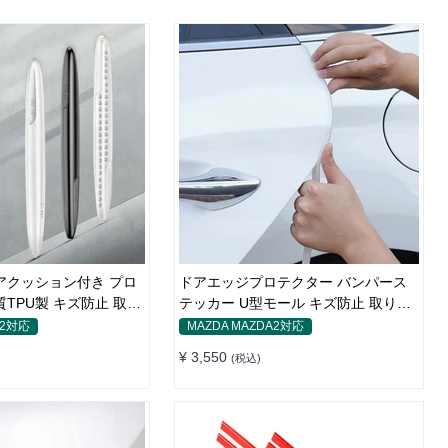
アクッション付き プロ
ドアエッジプロテクター バンパース
TPU製 キズ防止 取り
テッカー U型モール キズ防止 取り付
け簡単 騒音低減
A2対応
MAZDA MAZDA2対応
¥ 3,550
(税込)