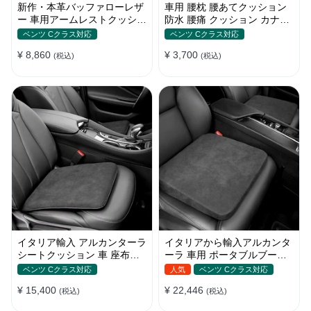
新作・本革バッファローレザ
車用 腰枕 腰あてクッション
ー 車用アームレストクッショ
防水 腰痛 クッション カナロ
ン セダン・SUV対応 高級牛
ア ドライブ 腰当て 腰痛対策
ベンツ Cクラス対応
ベンツ Cクラス対応
革アームレストパッド
ウェットスーツ素材 腰サポー
¥ 8,860
¥ 3,700
(税込)
ト
(税込)
イタリア輸入 アルカンターラ
イタリアから輸入アルカンタ
シートクッション 車 座布団
ーラ 車用 ポータブルブース
記憶フォーム 通気性抜群
ターシート 防寒
ベンツ Cクラス対応
人気
ベンツ Cクラス対応
¥ 15,400
¥ 22,446
(税込)
(税込)