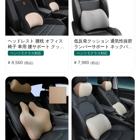
ヘッドレスト 腰枕 オフィス
低反発クッション 通気性抜群
椅子 車用 腰サポート クッシ
ランバーサポート ネックパッ
ョン 取付バンド
ド 背もたれ 車用 おしゃれ
ベンツ Cクラス対応
ベンツ Cクラス対応
¥ 8,560
¥ 7,980
(税込)
(税込)