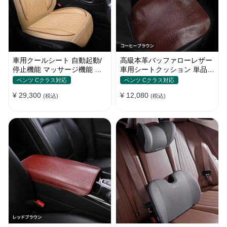
車用クールシート 自動起動/
高級本革バッファローレザー
停止機能 マッサージ機能 通
車用シートクッション 単品・
気性 滑り止め 猛暑対策 取付
3点セット
ベンツ Cクラス対応
ベンツ Cクラス対応
簡単
¥ 29,300
¥ 12,080
(税込)
(税込)