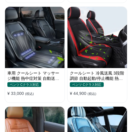
車用 クールシート マッサー
クールシート 冷風送風 3段階
ジ機能 熱中症対策 自動送風/
調節 自動起動/停止機能 熱中
停止機能 24個強力ファン 取
症対策 夏 暑さ対策 取付簡単
ベンツ Cクラス対応
ベンツ Cクラス対応
付簡単
¥ 33,000
¥ 44,900
(税込)
(税込)