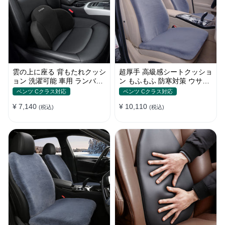
雲の上に座る 背もたれクッシ
超厚手 高級感シートクッショ
ョン 洗濯可能 車用 ランバー
ン もふもふ 防寒対策 ウサギ
サポート 車通勤運転 長距離
の毛 暖かい 車用 冬保温
ベンツ Cクラス対応
ベンツ Cクラス対応
ドライブ
¥ 7,140
¥ 10,110
(税込)
(税込)