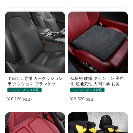
ポルシェ専用 カークッション
低反発 腰痛 クッション 座布
車 クッション ブランケット
団 超通気性 人間工学 お尻ク
最新型 低反発 運転 通気性 健
ッション 骨盤サポート 蒸れ
ベンツ Cクラス対応
ベンツ Cクラス対応
康 Porsche カレラ 911 ボク
ない通気性 使用場所多種
¥ 6,120
¥ 9,520
スター ケイマン カイエン マ
(税込)
(税込)
カン パナメーラ等に適用 車
用