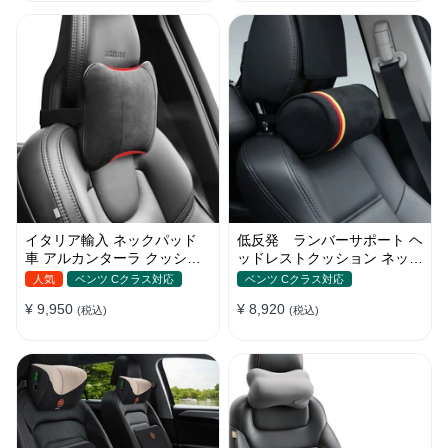
イタリア輸入 ネックパッド
低反発 ランバーサポート ヘ
車 アルカンターラ クッショ
ッドレストクッション ネック
ン 低反発 ネックピロー ドラ
パッド 首 車 アルカンターラ
人気
ベンツ Cクラス対応
ベンツ Cクラス対応
イブ
¥ 9,950
¥ 8,920
(税込)
(税込)