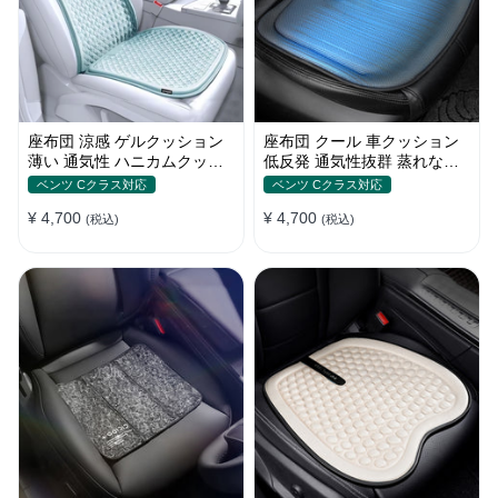
座布団 涼感 ゲルクッション
座布団 クール 車クッション
薄い 通気性 ハニカムクッシ
低反発 通気性抜群 蒸れない
ョン 四季通用 おすすめ
滑り止め おすすめ
ベンツ Cクラス対応
ベンツ Cクラス対応
¥ 4,700
¥ 4,700
(税込)
(税込)