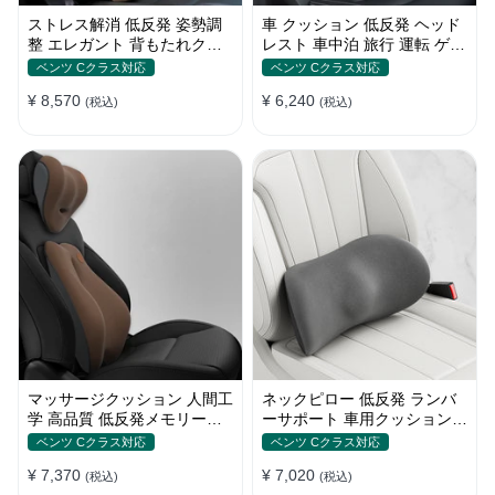
ストレス解消 低反発 姿勢調
車 クッション 低反発 ヘッド
整 エレガント 背もたれクッ
レスト 車中泊 旅行 運転 ゲー
ション メモリ綿 車 高品質 四
ミングチェア 頚椎サポート
ベンツ Cクラス対応
ベンツ Cクラス対応
季汎用
ネックピロー 高級感
¥ 8,570
¥ 6,240
(税込)
(税込)
マッサージクッション 人間工
ネックピロー 低反発 ランバ
学 高品質 低反発メモリーフ
ーサポート 車用クッション
ォーム 疲労回復 車用
水洗い可能 メモリーフォー
ベンツ Cクラス対応
ベンツ Cクラス対応
ム 腰
¥ 7,370
¥ 7,020
(税込)
(税込)