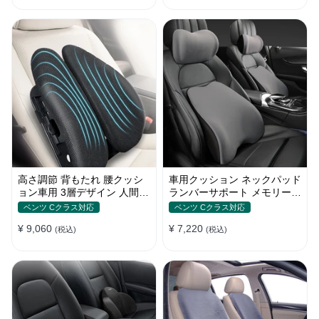
高さ調節 背もたれ 腰クッシ
車用クッション ネックパッド
ョン車用 3層デザイン 人間工
ランバーサポート メモリーフ
学デザイン 姿勢サポート
ォーム 姿勢 人間工学 疲労回
ベンツ Cクラス対応
ベンツ Cクラス対応
復
¥ 9,060
¥ 7,220
(税込)
(税込)