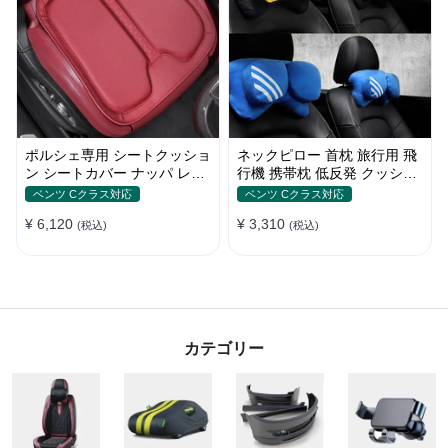
ポルシェ専用 シートクッショ
ネックピロー 首枕 旅行用 飛
ン シートカバー ナッパ レザ
行機 携帯枕 低反発 クッショ
ー 滑り止め クッション マッ
ン運転 車内 頸椎サポート 車
ベンツ Cクラス対応
ベンツ Cクラス対応
ト アイスシルク スエード 通
中泊 人間工学設計
¥ 6,120
¥ 3,310
気性 車用 低反発 カーシート
(税込)
(税込)
座布団 後部座席 オフィス シ
ートカバー
カテゴリー