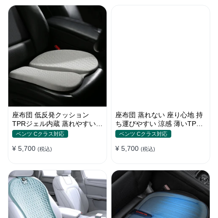
座布団 低反発クッション
座布団 蒸れない 座り心地 持
TPRジェル内蔵 蒸れやすい方
ち運びやすい 涼感 薄いTPR
にお勧め おしり 熱い
ジェル内蔵 多用途
ベンツ Cクラス対応
ベンツ Cクラス対応
¥ 5,700
¥ 5,700
(税込)
(税込)