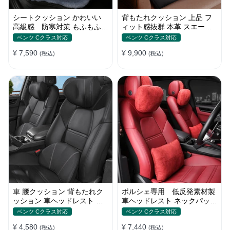
シートクッション かわいい
背もたれクッション 上品 フ
高級感 防寒対策 もふもふ
ィット感抜群 本革 スエード
ウサギ 暖かい 車用 冬保温
リネン おしゃれ 腰痛 空気
ベンツ Cクラス対応
ベンツ Cクラス対応
¥ 7,590
¥ 9,900
(税込)
(税込)
車 腰クッション 背もたれク
ポルシェ専用 低反発素材製
ッション 車ヘッドレスト ネ
車ヘッドレスト ネックパッド
ックパッド 低反発 ファッシ
洗濯可 調節可能 車用腰枕 ネ
ベンツ Cクラス対応
ベンツ Cクラス対応
ョン 長時間運転頚椎 腰サポ
ックパッド 通気設計 首枕 取
¥ 4,580
¥ 7,440
ート 通気性 調節可能
(税込)
り付け簡単
(税込)