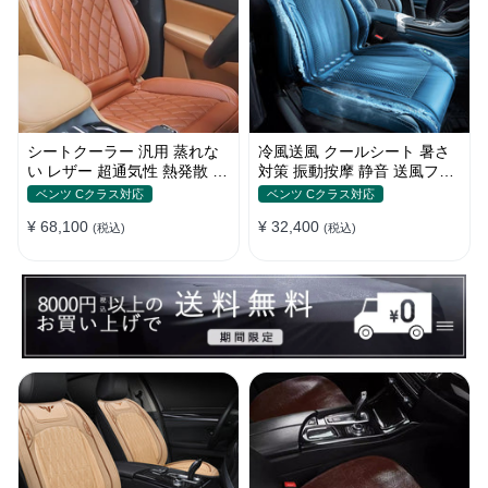
シートクーラー 汎用 蒸れな
冷風送風 クールシート 暑さ
い レザー 超通気性 熱発散 5
対策 振動按摩 静音 送風ファ
段階風量 涼しい 冷却 夏 四季
ン 簡単装着 ベルト式 メッシ
ベンツ Cクラス対応
ベンツ Cクラス対応
通用
ュ
¥ 68,100
¥ 32,400
(税込)
(税込)