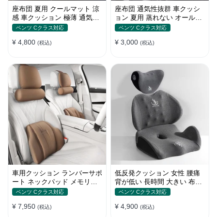
座布団 夏用 クールマット 涼
座布団 通気性抜群 車クッシ
感 車クッション 極薄 通気性
ョン 夏用 蒸れない オールシ
丸洗いOK すずしい
ーズン おしゃれ
ベンツ Cクラス対応
ベンツ Cクラス対応
¥ 4,800
¥ 3,000
(税込)
(税込)
車用クッション ランバーサポ
低反発クッション 女性 腰痛
ート ネックパッド メモリー
背が低い 長時間 大きい 布団
フォーム 疲労回復
おしゃれ 運転 疲労回復
ベンツ Cクラス対応
ベンツ Cクラス対応
¥ 7,950
¥ 4,900
(税込)
(税込)