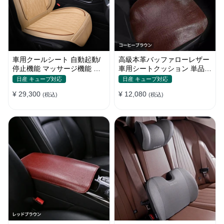
車用クールシート 自動起動/
高級本革バッファローレザー
停止機能 マッサージ機能 通
車用シートクッション 単品・
気性 滑り止め 猛暑対策 取付
3点セット
日産 キューブ対応
日産 キューブ対応
簡単
¥ 29,300
¥ 12,080
(税込)
(税込)