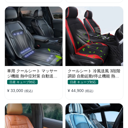
車用 クールシート マッサー
クールシート 冷風送風 3段階
ジ機能 熱中症対策 自動送風/
調節 自動起動/停止機能 熱中
停止機能 24個強力ファン 取
症対策 夏 暑さ対策 取付簡単
日産 キューブ対応
日産 キューブ対応
付簡単
¥ 33,000
¥ 44,900
(税込)
(税込)