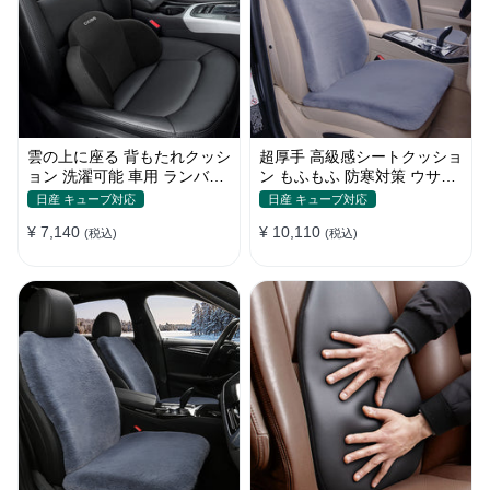
雲の上に座る 背もたれクッシ
超厚手 高級感シートクッショ
ョン 洗濯可能 車用 ランバー
ン もふもふ 防寒対策 ウサギ
サポート 車通勤運転 長距離
の毛 暖かい 車用 冬保温
日産 キューブ対応
日産 キューブ対応
ドライブ
¥ 7,140
¥ 10,110
(税込)
(税込)