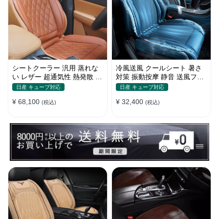
シートクーラー 汎用 蒸れな
冷風送風 クールシート 暑さ
い レザー 超通気性 熱発散 5
対策 振動按摩 静音 送風ファ
段階風量 涼しい 冷却 夏 四季
ン 簡単装着 ベルト式 メッシ
日産 キューブ対応
日産 キューブ対応
通用
ュ
¥ 68,100
¥ 32,400
(税込)
(税込)