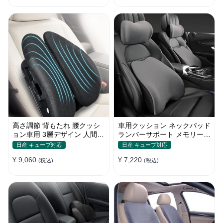
高さ調節 背もたれ 腰クッシ
車用クッション ネックパッド
ョン車用 3層デザイン 人間工
ランバーサポート メモリーフ
学デザイン 姿勢サポート
ォーム 姿勢 人間工学 疲労回
日産 キューブ対応
日産 キューブ対応
復
¥ 9,060
¥ 7,220
(税込)
(税込)