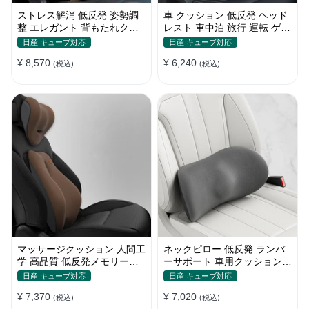
ストレス解消 低反発 姿勢調
車 クッション 低反発 ヘッド
整 エレガント 背もたれクッ
レスト 車中泊 旅行 運転 ゲー
ション メモリ綿 車 高品質 四
ミングチェア 頚椎サポート
日産 キューブ対応
日産 キューブ対応
季汎用
ネックピロー 高級感
¥ 8,570
¥ 6,240
(税込)
(税込)
マッサージクッション 人間工
ネックピロー 低反発 ランバ
学 高品質 低反発メモリーフ
ーサポート 車用クッション
ォーム 疲労回復 車用
水洗い可能 メモリーフォー
日産 キューブ対応
日産 キューブ対応
ム 腰
¥ 7,370
¥ 7,020
(税込)
(税込)