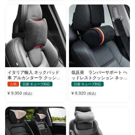
イタリア輸入 ネックパッド
低反発 ランバーサポート ヘ
車 アルカンターラ クッショ
ッドレストクッション ネック
ン 低反発 ネックピロー ドラ
パッド 首 車 アルカンターラ
人気
日産 キューブ対応
日産 キューブ対応
イブ
¥ 9,950
¥ 8,920
(税込)
(税込)