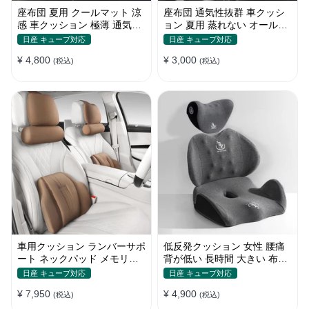
座布団 夏用 クールマット 涼
座布団 通気性抜群 車クッシ
感 車クッション 極薄 通気性
ョン 夏用 蒸れない オールシ
丸洗いOK すずしい
ーズン おしゃれ
日産 キューブ対応
日産 キューブ対応
¥ 4,800
¥ 3,000
(税込)
(税込)
車用クッション ランバーサポ
低反発クッション 女性 腰痛
ート ネックパッド メモリー
背が低い 長時間 大きい 布団
フォーム 疲労回復
おしゃれ 運転 疲労回復
日産 キューブ対応
日産 キューブ対応
¥ 7,950
¥ 4,900
(税込)
(税込)