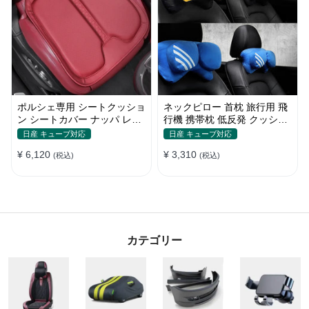
ポルシェ専用 シートクッショ
ネックピロー 首枕 旅行用 飛
ン シートカバー ナッパ レザ
行機 携帯枕 低反発 クッショ
ー 滑り止め クッション マッ
ン運転 車内 頸椎サポート 車
日産 キューブ対応
日産 キューブ対応
ト アイスシルク スエード 通
中泊 人間工学設計
¥ 6,120
¥ 3,310
気性 車用 低反発 カーシート
(税込)
(税込)
座布団 後部座席 オフィス シ
ートカバー
カテゴリー