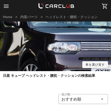
Home
>
内装パーツ
>
ヘッドレスト・腰枕・クッション
車を選び直す
日産 キューブ ヘッドレスト・腰枕・クッションの検索結果
並び順
おすすめ順