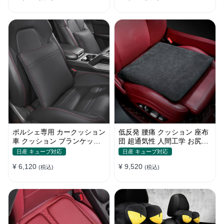
ポルシェ専用 カークッション
低反発 腰痛 クッション 座布
車 クッション ブランケット
団 超通気性 人間工学 お尻ク
最新型 低反発 運転 通気性 健
ッション 骨盤サポート 蒸れ
日産 キューブ対応
日産 キューブ対応
康 Porsche カレラ 911 ボク
ない通気性 使用場所多種
¥ 6,120
¥ 9,520
スター ケイマン カイエン マ
(税込)
(税込)
カン パナメーラ等に適用 車
用