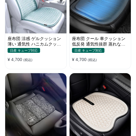
座布団 涼感 ゲルクッション
座布団 クール 車クッション
薄い 通気性 ハニカムクッシ
低反発 通気性抜群 蒸れない
ョン 四季通用 おすすめ
滑り止め おすすめ
日産 キューブ対応
日産 キューブ対応
¥ 4,700
¥ 4,700
(税込)
(税込)