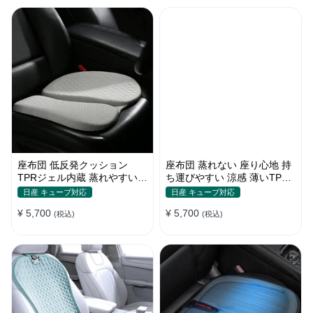
座布団 低反発クッション
座布団 蒸れない 座り心地 持
TPRジェル内蔵 蒸れやすい方
ち運びやすい 涼感 薄いTPR
にお勧め おしり 熱い
ジェル内蔵 多用途
日産 キューブ対応
日産 キューブ対応
¥ 5,700
¥ 5,700
(税込)
(税込)