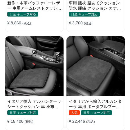
新作・本革バッファローレザ
車用 腰枕 腰あてクッション
ー 車用アームレストクッショ
防水 腰痛 クッション カナロ
ン セダン・SUV対応 高級牛
ア ドライブ 腰当て 腰痛対策
日産 キューブ対応
日産 キューブ対応
革アームレストパッド
ウェットスーツ素材 腰サポー
¥ 8,860
¥ 3,700
(税込)
ト
(税込)
イタリア輸入 アルカンターラ
イタリアから輸入アルカンタ
シートクッション 車 座布団
ーラ 車用 ポータブルブース
記憶フォーム 通気性抜群
ターシート 防寒
日産 キューブ対応
人気
日産 キューブ対応
¥ 15,400
¥ 22,446
(税込)
(税込)