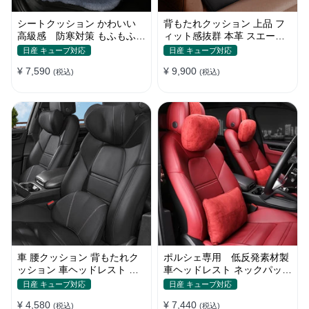
シートクッション かわいい
背もたれクッション 上品 フ
高級感 防寒対策 もふもふ
ィット感抜群 本革 スエード
ウサギ 暖かい 車用 冬保温
リネン おしゃれ 腰痛 空気
日産 キューブ対応
日産 キューブ対応
¥ 7,590
¥ 9,900
(税込)
(税込)
車 腰クッション 背もたれク
ポルシェ専用 低反発素材製
ッション 車ヘッドレスト ネ
車ヘッドレスト ネックパッド
ックパッド 低反発 ファッシ
洗濯可 調節可能 車用腰枕 ネ
日産 キューブ対応
日産 キューブ対応
ョン 長時間運転頚椎 腰サポ
ックパッド 通気設計 首枕 取
¥ 4,580
¥ 7,440
ート 通気性 調節可能
(税込)
り付け簡単
(税込)