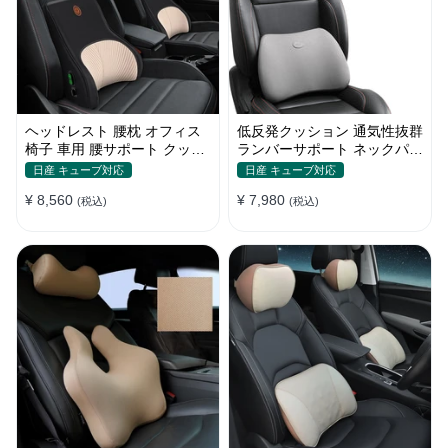
ヘッドレスト 腰枕 オフィス
低反発クッション 通気性抜群
椅子 車用 腰サポート クッシ
ランバーサポート ネックパッ
ョン 取付バンド
ド 背もたれ 車用 おしゃれ
日産 キューブ対応
日産 キューブ対応
¥ 8,560
¥ 7,980
(税込)
(税込)