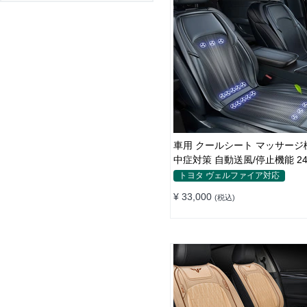
車用 クールシート マッサージ機能 熱
中症対策 自動送風/停止機能 2
ファン 取付簡単
トヨタ ヴェルファイア対応
¥ 33,000
(税込)