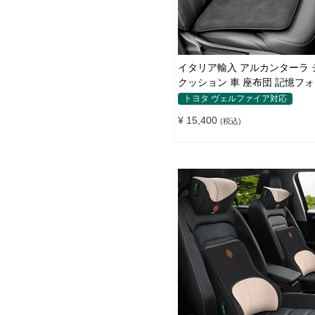
イタリア輸入 アルカンターラ 
クッション 車 座布団 記憶フォ
気性抜群
トヨタ ヴェルファイア対応
¥ 15,400
(税込)