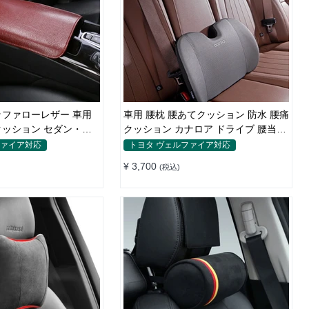
ファローレザー 車用
車用 腰枕 腰あてクッション 防水 腰痛
ッション セダン・
クッション カナロア ドライブ 腰当て
級牛革アームレストパッ
腰痛対策 ウェットスーツ素材 腰サポ
ファイア対応
トヨタ ヴェルファイア対応
ート
¥ 3,700
(税込)