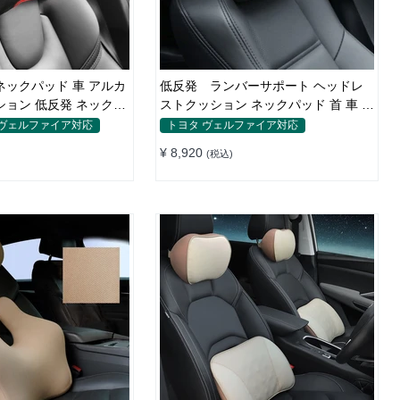
ネックパッド 車 アルカ
低反発 ランバーサポート ヘッドレ
ション 低反発 ネックピ
ストクッション ネックパッド 首 車 ア
ルカンターラ
 ヴェルファイア対応
トヨタ ヴェルファイア対応
¥ 8,920
(税込)