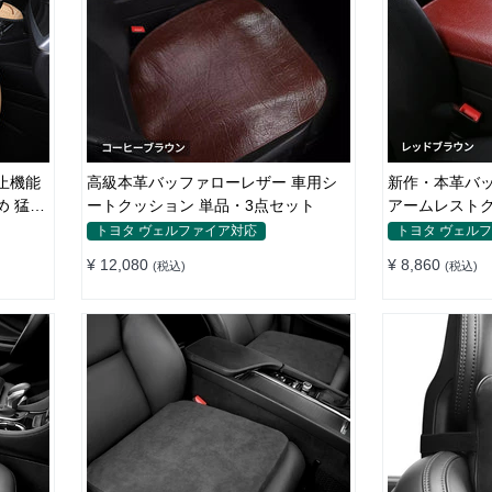
止機能
高級本革バッファローレザー 車用シ
新作・本革バッ
め 猛暑
ートクッション 単品・3点セット
アームレストク
SUV対応 高
トヨタ ヴェルファイア対応
トヨタ ヴェル
ド
¥ 12,080
¥ 8,860
(税込)
(税込)