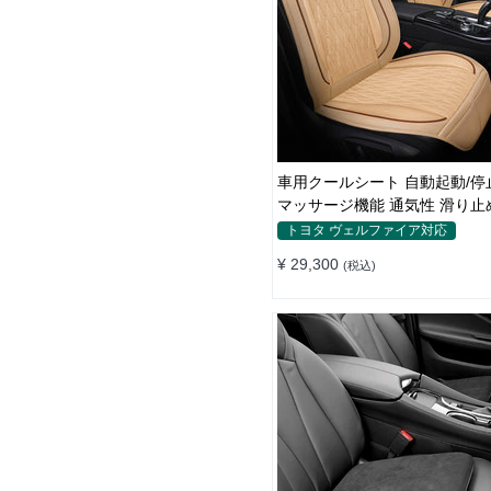
車用クールシート 自動起動/停
マッサージ機能 通気性 滑り止
対策 取付簡単
トヨタ ヴェルファイア対応
¥ 29,300
(税込)