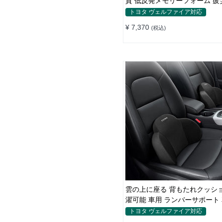
質 低反発メモリーフォーム 疲
車用
トヨタ ヴェルファイア対応
¥ 7,370
(税込)
雲の上に座る 背もたれクッショ
濯可能 車用 ランバーサポート
運転 長距離ドライブ
トヨタ ヴェルファイア対応