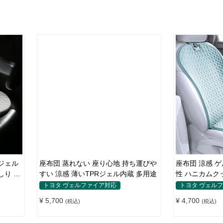
Rジェル
座布団 蒸れない 座り心地 持ち運びや
座布団 涼感 
すい 涼感 薄いTPRジェル内蔵 多用途
性 ハニカムク
すめ
トヨタ ヴェルファイア対応
トヨタ ヴェル
¥ 5,700
¥ 4,700
(税込)
(税込)