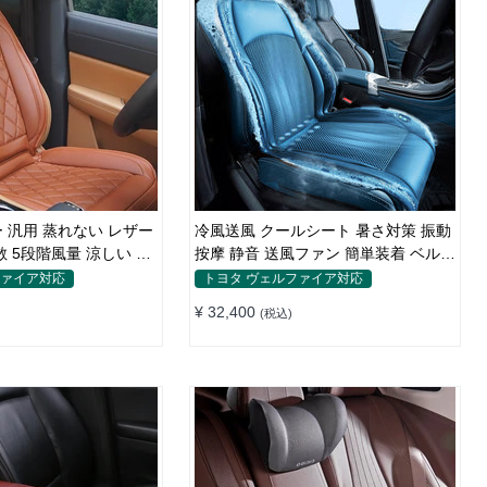
用 蒸れない レザー
冷風送風 クールシート 暑さ対策 振動
 5段階風量 涼しい 冷
按摩 静音 送風ファン 簡単装着 ベルト
式 メッシュ
ファイア対応
トヨタ ヴェルファイア対応
¥ 32,400
(税込)