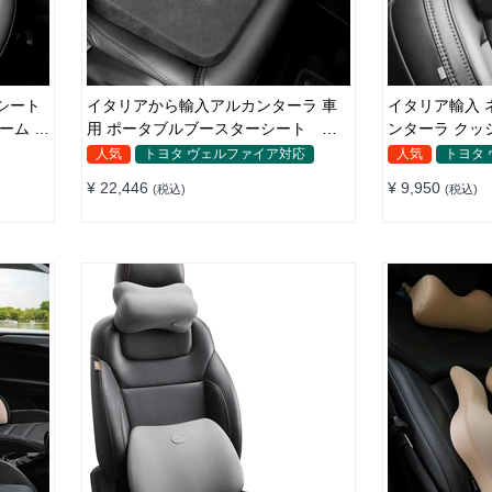
シート
イタリアから輸入アルカンターラ 車
イタリア輸入 
ーム 通
用 ポータブルブースターシート 防
ンターラ クッ
寒
ロー ドライブ
人気
トヨタ ヴェルファイア対応
人気
トヨタ
¥ 22,446
¥ 9,950
(税込)
(税込)