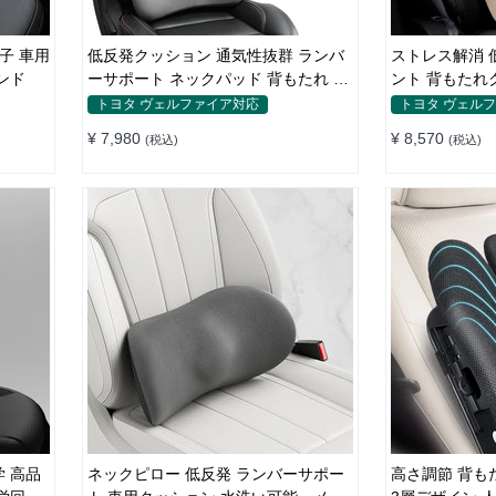
子 車用
低反発クッション 通気性抜群 ランバ
ストレス解消 低反発 姿勢調整 エレガ
ンド
ーサポート ネックパッド 背もたれ 車
ント 背もたれ
用 おしゃれ
高品質 四季汎
トヨタ ヴェルファイア対応
トヨタ ヴェル
¥ 7,980
¥ 8,570
(税込)
(税込)
 高品
ネックピロー 低反発 ランバーサポー
高さ調節 背も