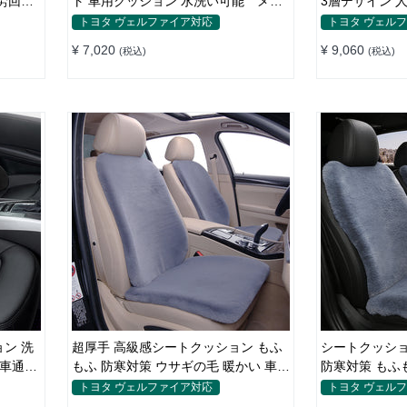
労回復
ト 車用クッション 水洗い可能 メモ
3層デザイン 
リーフォーム 腰
ポート
トヨタ ヴェルファイア対応
トヨタ ヴェル
¥ 7,020
¥ 9,060
(税込)
(税込)
ン 洗
超厚手 高級感シートクッション もふ
シートクッシ
 車通勤
もふ 防寒対策 ウサギの毛 暖かい 車用
防寒対策 もふ
冬保温
冬保温
トヨタ ヴェルファイア対応
トヨタ ヴェル