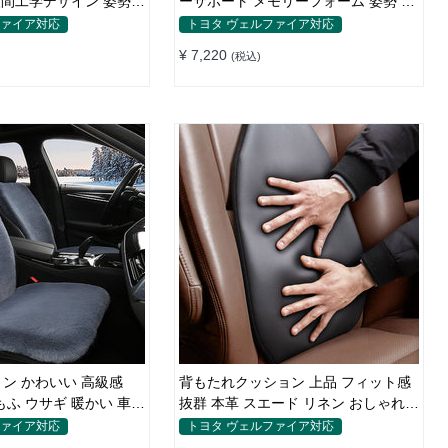
人間工学デザイン 姿勢サ
ーサポート メモリーフォーム 姿勢 人
間工学 疲労回復
ファイア対応
トヨタ ヴェルファイア対応
¥ 7,220
(税込)
ョン かわいい 高級感
背もたれクッション 上品 フィット感
もふ ウサギ 暖かい 車用
抜群 本革 スエード リネン おしゃれ
腰痛 空気
ファイア対応
トヨタ ヴェルファイア対応