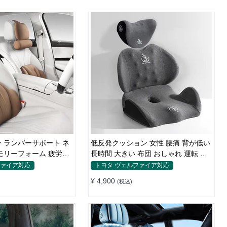
 ランバーサポート ネ
低反発クッション 女性 腰痛 背が低い
モリーフォーム 疲労回
長時間 大きい 布団 おしゃれ 運転 疲
労回復
ファイア対応
トヨタ ヴェルファイア対応
¥ 4,900
(税込)