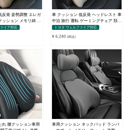
車 クッション 低反発 ヘッドレスト 車
クッション メモリ綿 車
中泊 旅行 運転 ゲーミングチェア 頚椎
用
サポート ネックピロー 高級感
ファイア対応
トヨタ ヴェルファイア対応
¥ 6,240
(税込)
たれ 腰クッション車用
車用クッション ネックパッド ランバ