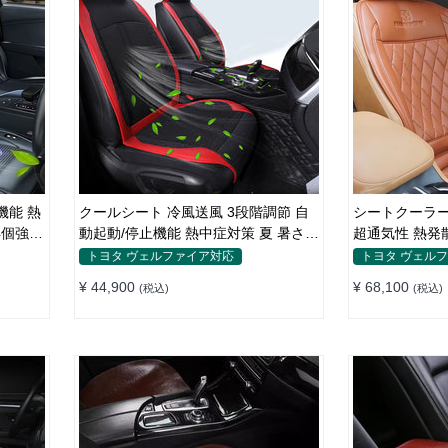
クールシート 冷風送風 3段階調節 自
シートクーラー 汎
4個強力
動起動/停止機能 熱中症対策 夏 暑さ対
超通気性 熱発散
策 取付簡単
却 夏 四季通用
トヨタ ヴェルファイア対応
トヨタ ヴェル
¥ 44,900
¥ 68,100
(税込)
(税込)