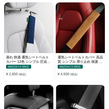
蒸れ 快適 通気シートベルト
通気シートベルトカバー 高品
カバー 12色 シンブル 圧迫感
質 シンブル 滑り止め 保護 肩
軽減 保護 肩当てパッド
当てパッド 圧迫感軽減
MAZDA CX-8対応
MAZDA CX-8対応
¥ 2,850
¥ 4,500
(税込)
(税込)