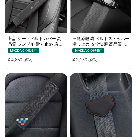
上品 シートベルトカバー 高
圧迫感軽減 ベルトストッパー
品質 シンブル 滑り止め 肩当
滑り止め 安全快適 高品質 テ
てパッド 圧迫感軽減
ープクリップ 快適 2個セット
MAZDA CX-8対応
MAZDA CX-8対応
¥ 4,850
¥ 2,150
(税込)
(税込)