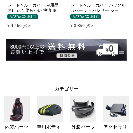
シートベルトカバー 車用品
シートベルトカバー バックル
おしゃれ 柔らかい 快適 保護
カバー ナッパレザー シート
肩当てパッド 圧迫感軽減
ベルトパッド 異音防止 傷防
MAZDA CX-8対応
MAZDA CX-8対応
止 マグネット式2個
¥ 4,450
¥ 3,650
(税込)
(税込)
カテゴリー
内装パーツ
車用ボディ
外装パーツ
アクセサリ