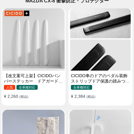
MAZDA CX-8 衝撃防止・プロテクター
【改文案可上架】CICIDOバン
CICIDO車のドアのペダル装飾
パーステッカー ドアガード
ストリップドア保護の踏みつけ
衝突防止プロテクター 耐スク
防止
人気
全車種対応
全車種対応
ラッチ シリカゲル
¥ 2,260
¥ 2,384
(税込)
(税込)