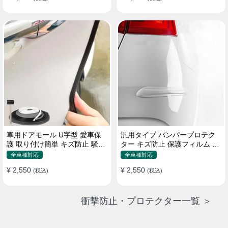
車用ドアモール U字型 愛車保
汎用タイプ バンパープロテク
護 取り付け簡単 キズ防止 騒音
ター キズ防止 保護フィルム 取
低減 5m バンパーストリップ
り付け簡単 フィット感抜群
全車種対応
全車種対応
¥ 2,550
¥ 2,550
(税込)
(税込)
衝撃防止・プロテクター一覧 ＞