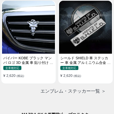
バイパー KOBE ブラック マン
シールド SHIELD 車 ステッカ
バ ロゴ 3D 金属 車 貼り付け 装
ー 車 金属 アルミニウム合金 ス
飾 ステッカー
クラッチオクルージョン ステ
全車種対応
全車種対応
ッカー
¥ 2,620
¥ 2,620
(税込)
(税込)
エンブレム・ステッカー一覧 ＞