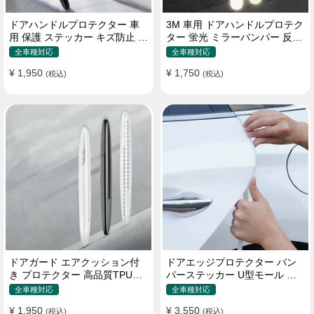
ドアハンドルプロテクター 車
3M 車用 ドアハンドルプロテク
用 保護 ステッカー キズ防止 高
ター 蛍光 ミラーバンパー 反射
品質TPU製 4枚セット
ステッカー 保護フィルム
全車種対応
全車種対応
¥ 1,950
¥ 1,750
(税込)
(税込)
ドアガード エアクッション付
ドアエッジプロテクター バン
き プロテクター 高品質TPU製
パーステッカー U型モール キ
キズ防止 取り付け簡単
ズ防止 取り付け簡単 騒音低減
全車種対応
全車種対応
¥ 1,950
¥ 3,550
(税込)
(税込)