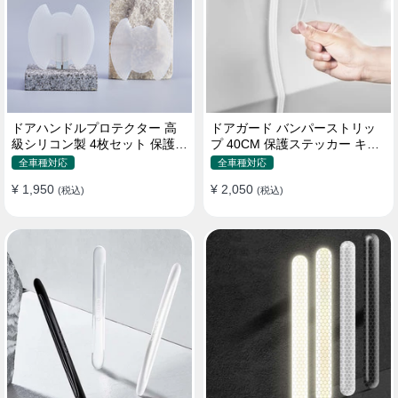
ドアハンドルプロテクター 高
ドアガード バンパーストリッ
級シリコン製 4枚セット 保護フ
プ 40CM 保護ステッカー キズ
ィルム キズ防止 全車種
防止 プロテクターシール
全車種対応
全車種対応
¥ 1,950
¥ 2,050
(税込)
(税込)