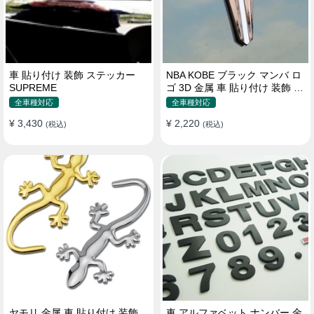
車 貼り付け 装飾 ステッカー
NBA KOBE ブラック マンバ ロ
SUPREME
ゴ 3D 金属 車 貼り付け 装飾 ス
テッカー
全車種対応
全車種対応
¥ 3,430
¥ 2,220
(税込)
(税込)
ヤモリ 金属 車 貼り付け 装飾
車 アルファベット ナンバー 金