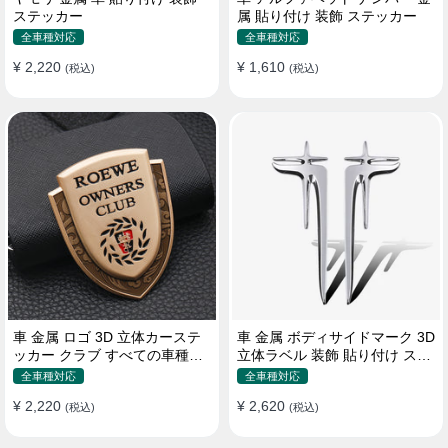
ステッカー
属 貼り付け 装飾 ステッカー
全車種対応
全車種対応
¥ 2,220
¥ 1,610
(税込)
(税込)
車 金属 ロゴ 3D 立体カーステ
車 金属 ボディサイドマーク 3D
ッカー クラブ すべての車種対
立体ラベル 装飾 貼り付け ステ
応 カスタム サイドポスト
ッカー
全車種対応
全車種対応
¥ 2,220
¥ 2,620
(税込)
(税込)