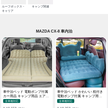
ルーフボックス・
キャンプ関連
キャリア
MAZDA CX-8 車内泊
車中泊ベッド 電動ポンプ付属
車中泊ベッド かわいい 枕付き
カー用品 キャンプ用品 エアー
電動ポンプ付属 キャンプ用品
ベッド SUV車 普通車適用
エアーベッド 普通車 SUV
全車種対応
全車種対応