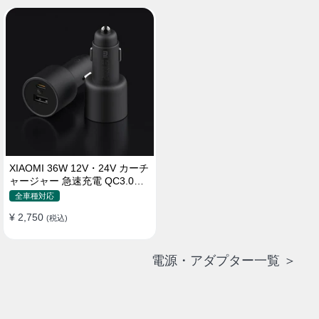
XIAOMI 36W 12V・24V カーチ
ャージャー 急速充電 QC3.0
LEDライト コンパクト 車載充
全車種対応
電器
¥ 2,750
(税込)
電源・アダプター一覧 ＞