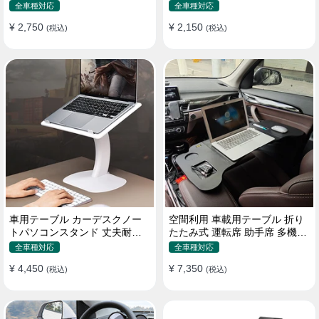
機能ラップトップバッグ
たみ式 パソコン 食事 物置
全車種対応
全車種対応
¥ 2,750
¥ 2,150
(税込)
(税込)
車用テーブル カーデスクノー
空間利用 車載用テーブル 折り
トパソコンスタンド 丈夫耐用
たたみ式 運転席 助手席 多機能
調整可能 車内車外 多機能用
パソコン 食事 書き込み
全車種対応
全車種対応
¥ 4,450
¥ 7,350
(税込)
(税込)