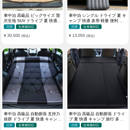
車中泊 高級品 ビッグサイズ 贅
車中泊 シングル ドライブ 夏 キ
沢生地 SUV ドライブ 夏 快適
ャンプ 快適 多用 軽量 便利 省
キャンプ 旅行 収納便利 エアー
スペース 旅行 エアーベッド
汎用
全車種対応
汎用
全車種対応
ベッド
¥ 30,500
¥ 13,050
(税込)
(税込)
車中泊 高級品 自動膨張 支持力
車中泊 高級品 自動膨張 ドライ
抜群 ドライブ 夏 快適 キャンプ
ブ 夏 快適 キャンプ 旅行 多用
旅行 省スペース エアーベッド
取付簡単 収納便利 エアーベッ
汎用
全車種対応
汎用
全車種対応
ド