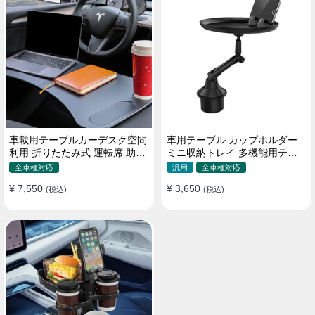
車載用テーブルカーデスク空間
車用テーブル カップホルダー
利用 折りたたみ式 運転席 助手
ミニ収納トレイ 多機能用テー
席 多機能 滑り止め 安定
ブル 食事 物置き用 高品質
全車種対応
汎用
全車種対応
¥ 7,550
¥ 3,650
(税込)
(税込)