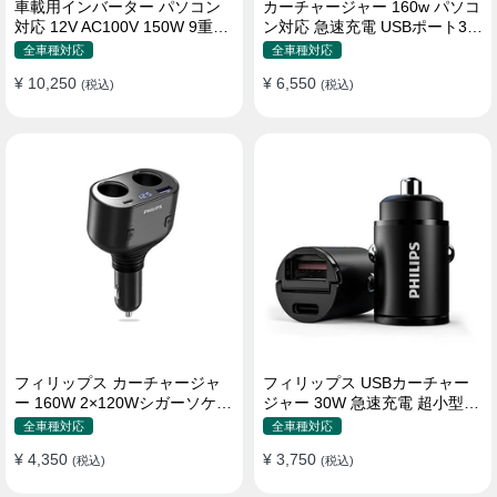
車載用インバーター パソコン
カーチャージャー 160w パソコ
対応 12V AC100V 150W 9重保
ン対応 急速充電 USBポート3つ
護 ディスプレイ付き 静音タイ
Type-C シガーソケット
全車種対応
全車種対応
プ
¥ 10,250
¥ 6,550
(税込)
(税込)
フィリップス カーチャージャ
フィリップス USBカーチャー
ー 160W 2×120Wシガーソケッ
ジャー 30W 急速充電 超小型設
ト おしゃれ
計 おしゃれ シガーソケット
全車種対応
全車種対応
¥ 4,350
¥ 3,750
(税込)
(税込)