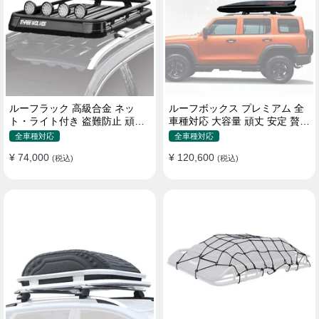
ルーフラック 高級合金 ネッ
ルーフボックス プレミアム 全
ト・ライト付き 盗難防止 頑丈
車種対応 大容量 頑丈 安定 贅沢
安定 分離式 大容量 ベースキャ
使い心地 おしゃれ 多色 車用ラ
全車種対応
全車種対応
リア
ゲッジケース
¥ 74,000
¥ 120,600
(税込)
(税込)