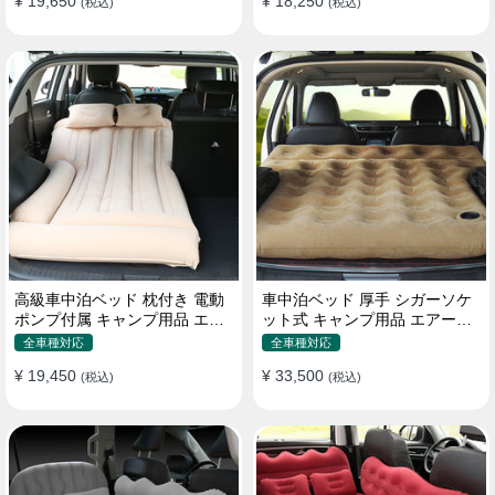
¥ 19,650
¥ 18,250
(税込)
(税込)
高級車中泊ベッド 枕付き 電動
車中泊ベッド 厚手 シガーソケ
ポンプ付属 キャンプ用品 エア
ット式 キャンプ用品 エアーベ
ーベッド 普通車 SUV
ッド 収納袋付き 普通車 SUV適
全車種対応
全車種対応
用
¥ 19,450
¥ 33,500
(税込)
(税込)