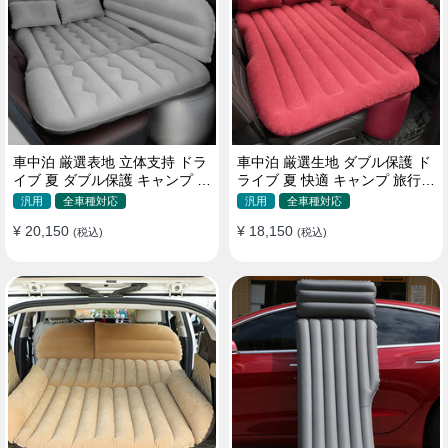
車中泊 厳選表地 立体支持 ドラ
車中泊 厳選生地 ダブル保護 ド
イブ 夏 ダブル保護 キャンプ 旅
ライブ 夏 快適 キャンプ 旅行
行 収納便利 取付簡単 全車種 エ
収納便利 全車種 多色 エアーベ
汎用
全車種対応
汎用
全車種対応
アーベッド
ッド
¥ 20,150
¥ 18,150
(税込)
(税込)