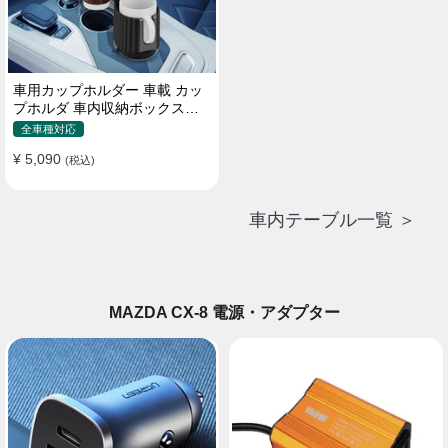
車用カップホルダー 車載 カッ
プホルダ 車内収納ボックス車
載テーブル スマホ置き 調整可
全車種対応
能なベース 車載 取付簡単 滑り
¥ 5,090
止め 小物置き 多機能 使い勝手
(税込)
車内テーブル一覧 ＞
MAZDA CX-8 電源・アダプター