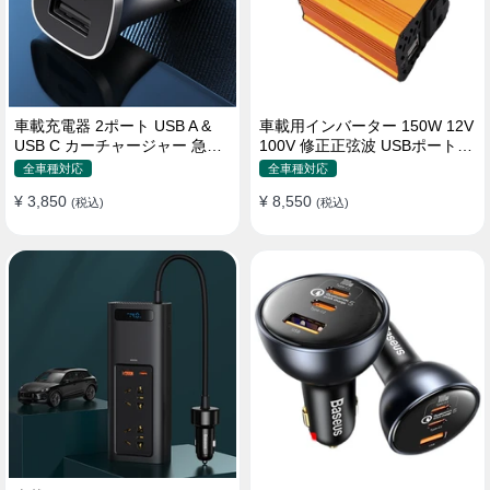
車載充電器 2ポート USB A &
車載用インバーター 150W 12V
USB C カーチャージャー 急速
100V 修正正弦波 USBポート2
充電USB [36W 12V-24V ]
口 コンバーター 防災用品 チャ
全車種対応
全車種対応
ージャー
¥ 3,850
¥ 8,550
(税込)
(税込)