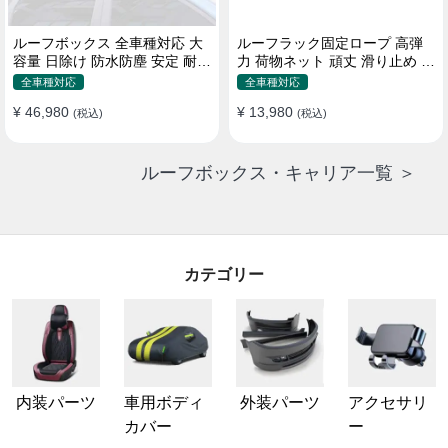
ルーフボックス 全車種対応 大
ルーフラック固定ロープ 高弾
容量 日除け 防水防塵 安定 耐久
力 荷物ネット 頑丈 滑り止め ス
使い便利 折畳式 車用ラゲッジ
トラップ付き ベースキャリア
全車種対応
全車種対応
ケース
¥ 46,980
¥ 13,980
(税込)
(税込)
ルーフボックス・キャリア一覧 ＞
カテゴリー
内装パーツ
車用ボディ
外装パーツ
アクセサリ
カバー
ー