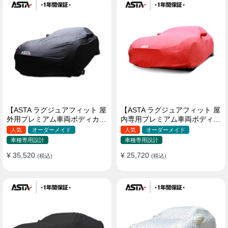
【ASTA ラグジュアフィット 屋
【ASTA ラグジュアフィット 屋
外用プレミアム車両ボディカバ
内専用プレミアム車両ボディカ
ー】PUレザー製 オーダーメイ
バー】オーダーメイド 最高級
人気
オーダーメイド
人気
オーダーメイド
ド 高級感 裏起毛車カバー 強風
生地 柔かい 裏起毛車カバー
車種専用設計
車種専用設計
対策
¥ 35,520
¥ 25,720
(税込)
(税込)