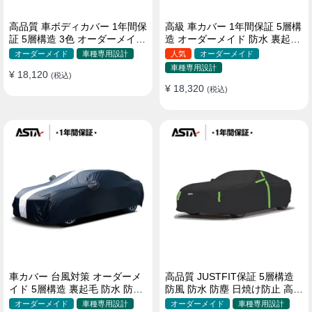
高品質 車ボディカバー 1年間保
高級 車カバー 1年間保証 5層構
証 5層構造 3色 オーダーメイド
造 オーダーメイド 防水 裏起毛
裏起毛 防風防水 四季
台風対策 黄砂対策 車種専用
オーダーメイド
車種専用設計
人気
オーダーメイド
車種専用設計
¥ 18,120
(税込)
¥ 18,320
(税込)
車カバー 台風対策 オーダーメ
高品質 JUSTFIT保証 5層構造
イド 5層構造 裏起毛 防水 防雨
防風 防水 防塵 日焼け防止 高級
軽/普自動車 SUV対応 おすすめ
ボディカバー
オーダーメイド
車種専用設計
オーダーメイド
車種専用設計