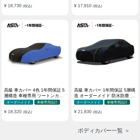
¥ 18,730
¥ 17,810
(税込)
(税込)
高級 車カバー 4色 1年間保証 5
高級 車カバー 1年間保証 5層構
層構造 車種専用 ツートンカラ
造 オーダーメイド 防水防塵 裏
ー オーダーメイド 防水 耐久性
起毛 車種専用
オーダーメイド
車種専用設計
オーダーメイド
車種専用設計
¥ 18,320
¥ 21,830
(税込)
(税込)
ボディカバー一覧 ＞