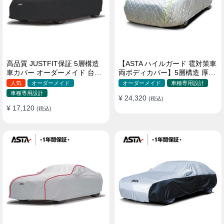
高品質 JUSTFIT保証 5層構造
【ASTA ハイルガード 雹対策車
車カバー オーダーメイド 台風
両ボディカバー】5層構造 厚手
対策 裏起毛 防水 耐久性 傷保護
オーダーメイド 凍結防止 防雪
人気
オーダーメイド
オーダーメイド
車種専用設計
防風 極厚 防風ロープ付きボデ
車種専用設計
¥ 24,320
ィカバー
(税込)
¥ 17,120
(税込)