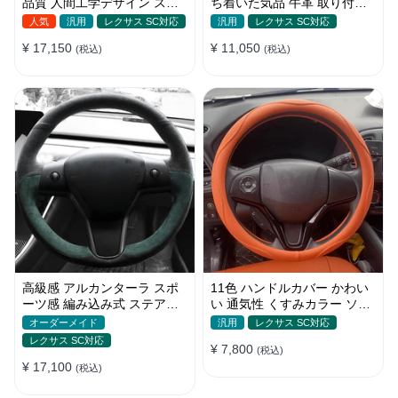
品質 人間工学デザイン スエ
ち着いた気品 牛革 取り付け
ード 絶妙な肌触り O/D型兼
簡単 おしゃれ Ｏ型/D型
人気
汎用
レクサス SC対応
汎用
レクサス SC対応
用 37~38CM
38CM
¥ 17,150
¥ 11,050
(税込)
(税込)
高級感 アルカンターラ スポ
11色 ハンドルカバー かわい
ーツ感 編み込み式 ステアリ
い 通気性 くすみカラー ソフ
ングカバー かっこいい 四季
トレザー ステアリング O
オーダーメイド
汎用
レクサス SC対応
滑り止め
型/D型 35~38CM
レクサス SC対応
¥ 7,800
(税込)
¥ 17,100
(税込)