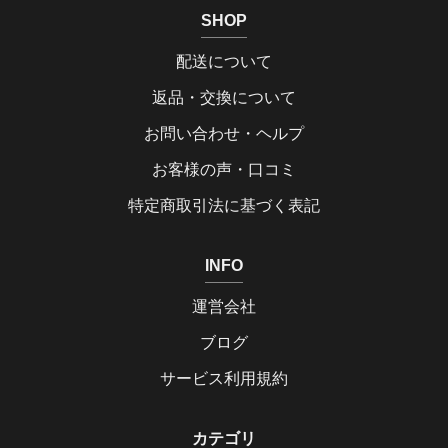
SHOP
配送について
返品・交換について
お問い合わせ・ヘルプ
お客様の声・口コミ
特定商取引法に基づく表記
INFO
運営会社
ブログ
サービス利用規約
カテゴリ