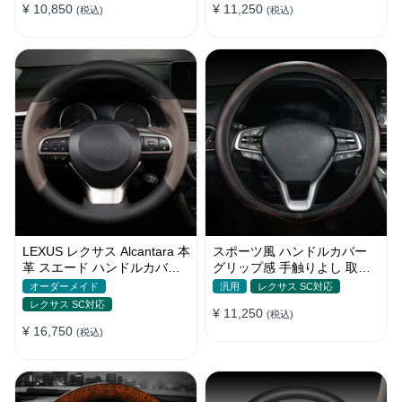
¥ 10,850
¥ 11,250
(税込)
(税込)
LEXUS レクサス Alcantara 本
スポーツ風 ハンドルカバー
革 スエード ハンドルカバー
グリップ感 手触りよし 取り
編み込み式 オーダーメイド
付け簡単 パンチング加工 35-
オーダーメイド
汎用
レクサス SC対応
40CM
レクサス SC対応
¥ 11,250
(税込)
¥ 16,750
(税込)