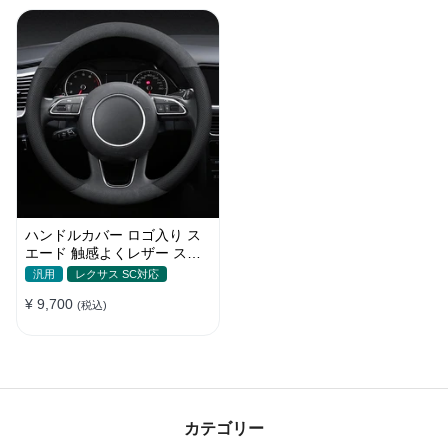
ハンドルカバー ロゴ入り ス
エード 触感よくレザー スポ
ーツ感 汚れ滑り防止 四季汎
汎用
レクサス SC対応
用 37-38CM
¥ 9,700
(税込)
カテゴリー