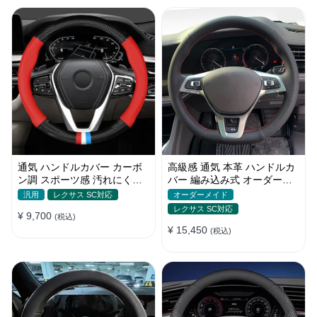
通気 ハンドルカバー カーボ
高級感 通気 本革 ハンドルカ
ン調 スポーツ感 汚れにくい
バー 編み込み式 オーダーメ
滑り止め かっこいい 取り付
イド 握り感抜群 操作性アッ
汎用
レクサス SC対応
オーダーメイド
け簡単 38CM
プ
レクサス SC対応
¥ 9,700
(税込)
¥ 15,450
(税込)