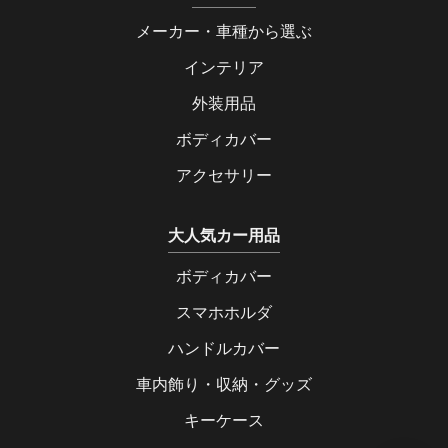
メーカー・車種から選ぶ
インテリア
外装用品
ボディカバー
アクセサリー
大人気カー用品
ボディカバー
スマホホルダ
ハンドルカバー
車内飾り・収納・グッズ
キーケース