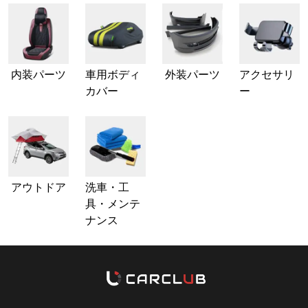
内装パーツ
車用ボディ
外装パーツ
アクセサリ
カバー
ー
アウトドア
洗車・工
具・メンテ
ナンス