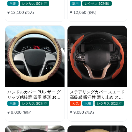
単 滑り止め 超薄い 38CM
O型-D型 軽/普自動車 SUV
汎用
レクサス SC対応
汎用
レクサス SC対応
37~38CM
¥ 12,100
¥ 12,050
(税込)
(税込)
ハンドルカバー PUレザー グ
ステアリングカバー スエード
リップ感抜群 四季 菱形 おし
高級感 吸汗性 滑り止め スポ
ゃれ 滑り防止 触感よく 菱形
ーツカー ハンドルカバー
汎用
レクサス SC対応
人気
汎用
レクサス SC対応
の刺繍 35~38CM
37~38CM
¥ 9,000
¥ 9,050
(税込)
(税込)