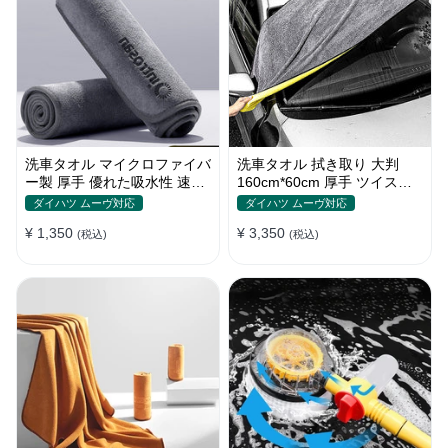
洗車タオル マイクロファイバ
洗車タオル 拭き取り 大判
ー製 厚手 優れた吸水性 速乾
160cm*60cm 厚手 ツイスト
拭き取り 柔らかい S~Lサイ
パイル 優れた吸水性 コーラ
ダイハツ ムーヴ対応
ダイハツ ムーヴ対応
ズ
ルフリース
¥ 1,350
¥ 3,350
(税込)
(税込)