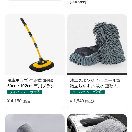
(14% OFF)
洗車モップ 伸縮式 3段階
洗車スポンジ シェニール製
50cm~102cm 車用ブラシ 高
泡立ちやすい 吸水 速乾 汚れ
品質シェニール 柔らかい
落とし 洗車グローブ
ダイハツ ムーヴ対応
ダイハツ ムーヴ対応
¥ 4,150
¥ 1,540
(税込)
(税込)