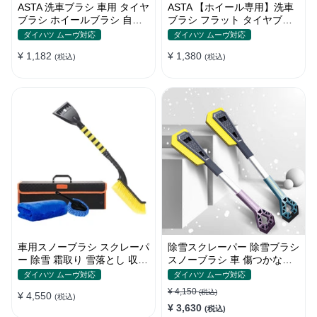
ASTA 洗車ブラシ 車用 タイヤ
ASTA 【ホイール専用】洗車
ブラシ ホイールブラシ 自転
ブラシ フラット タイヤブラ
車 バイク トラック対応 洗車
シ 柔らかい毛で傷つけない
ダイハツ ムーヴ対応
ダイハツ ムーヴ対応
グッズ カー用品 掃除道具 清
ホイールブラシ 車用 洗車グ
¥ 1,182
¥ 1,380
掃ブラシ 1個入り
(税込)
ッズ ディテールブラシ 洗車
(税込)
用品 1個入り
車用スノーブラシ スクレーパ
除雪スクレーパー 除雪ブラシ
ー 除雪 霜取り 雪落とし 収納
スノーブラシ 車 傷つかない
ボックス付き 2in1
2in1多機能 車雪かき雪対策
ダイハツ ムーヴ対応
ダイハツ ムーヴ対応
除雪 除霜 除氷 回転可能 軽量
¥ 4,150
(税込)
¥ 4,550
(税込)
携帯便利
¥ 3,630
(税込)