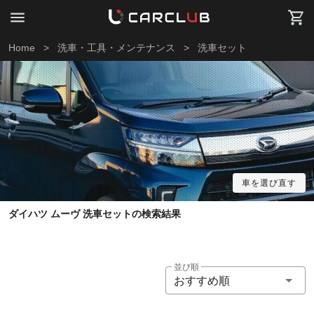
Home
>
洗車・工具・メンテナンス
>
洗車セット
車を選び直す
ダイハツ ムーヴ 洗車セットの検索結果
並び順
おすすめ順