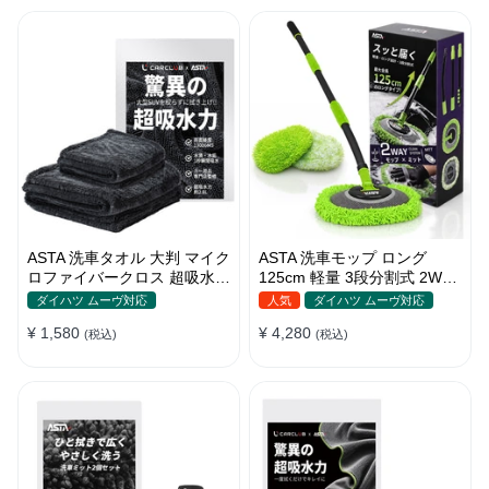
ASTA 洗車タオル 大判 マイク
ASTA 洗車モップ ロング
ロファイバークロス 超吸水ツ
125cm 軽量 3段分割式 2WAY
イストパイル 洗車クロス 傷
洗車ブラシ スポンジ 高吸水
ダイハツ ムーヴ対応
人気
ダイハツ ムーヴ対応
防止 両面使える
マイクロファイバー 脚立不要
¥ 1,580
¥ 4,280
(税込)
110°可動ヘッド 15°カーブ設
(税込)
計 伸縮 傷つかない 車用 ルー
フ・ボディ対応