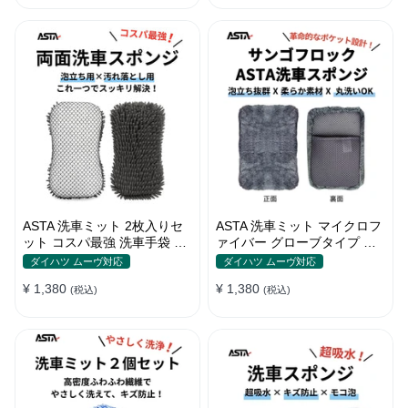
ートノズル フォームボトル
キャスター付属 水道接続不要
多機能コンパクト収納
ASTA 洗車ミット 2枚入りセ
ASTA 洗車ミット マイクロフ
ット コスパ最強 洗車手袋 マ
ァイバー グローブタイプ 洗
イクロファイバー製 洗車グッ
車プロも愛用 傷防止 高吸水
ダイハツ ムーヴ対応
ダイハツ ムーヴ対応
ズ 車 バイク 自転車用 洗車ス
車 バイク用 洗車ディテイリ
¥ 1,380
¥ 1,380
ポンジ
(税込)
ング用品
(税込)