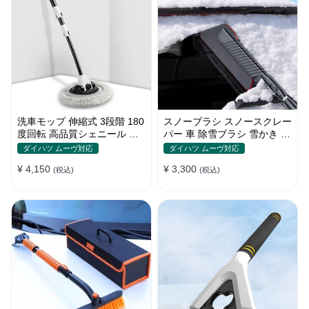
洗車モップ 伸縮式 3段階 180
スノーブラシ スノースクレー
度回転 高品質シェニール 傷
パー 車 除雪ブラシ 雪かき 3
付け防止 車用ブラシ
in 1 多機能 車用スノーブラシ
ダイハツ ムーヴ対応
ダイハツ ムーヴ対応
伸縮式アルミハンドル 雪対策
¥ 4,150
¥ 3,300
(税込)
(税込)