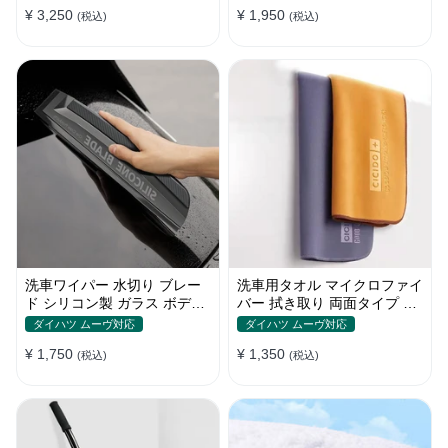
¥ 3,250
¥ 1,950
(税込)
(税込)
洗車ワイパー 水切り ブレー
洗車用タオル マイクロファイ
ド シリコン製 ガラス ボディ
バー 拭き取り 両面タイプ 吸
サイドミラー 家事用
水 速乾 2枚セット XS~ Lサイ
ダイハツ ムーヴ対応
ダイハツ ムーヴ対応
ズ
¥ 1,750
¥ 1,350
(税込)
(税込)