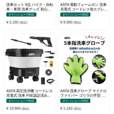
洗車セット 9点 バイク・自転
ASTA 電動フォームガン 洗車
車・車用 洗車グッズ 初心者
充電式 コードレス泡スプレー
向け 洗車ブラシ スポンジ タ
高圧対応 充電式フォームスプ
ダイハツ ムーヴ対応
ダイハツ ムーヴ対応
オル グローブ タイヤブラシ
レー 洗車グッズ 車・バイク
¥ 2,180
¥ 9,980
ワックス用スポンジ 高級洗車
(税込)
用 強力泡立ち (コピー)
(税込)
道具 乾拭き・水拭き対応 水
切り・隙間掃除・エアコン掃
除もOK カー用品一式
ASTA 高圧洗浄機 コードレス
ASTA 洗車グローブ マイクロ
充電式 洗車 PSE認証済み
ファイバー ゴリラの手型 ス
13Lバケツ一体型 折りたたみ
ポンジ ボディー用 傷防止 吸
ダイハツ ムーヴ対応
ダイハツ ムーヴ対応
式 超軽量 キャスター付き
水速乾 手洗い 洗車用品 車 バ
¥ 19,980
¥ 1,182
360度回転ノズル トリガーガ
(税込)
イク 洗車グッズ 掃除 手袋型
(税込)
ン 蛇口接続アダプター ショ
洗車タオル代用 1個入り