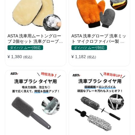
ASTA 洗車用ムートングロー
ASTA 洗車グローブ 洗車ミッ
ブ 2個セット 洗車グローブ
ト マイクロファイバー製 傷
手袋 傷防止 洗車グッズ 洗車
防止 手洗い洗車用 ホイール
ダイハツ ムーヴ対応
ダイハツ ムーヴ対応
用品
の裏までしっかり洗える クリ
¥ 1,380
¥ 1,182
(税込)
ーニンググローブ 1個入り
(税込)