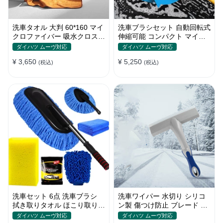
洗車タオル 大判 60*160 マイ
洗車ブラシセット 自動回転式
クロファイバー 吸水クロス
伸縮可能 コンパクト マイク
両面タイプ 拭き取り 汚れ落
ロファイバー 高圧洗浄
ダイハツ ムーヴ対応
ダイハツ ムーヴ対応
とし
¥ 3,650
¥ 5,250
(税込)
(税込)
洗車セット 6点 洗車ブラシ
洗車ワイパー 水切り シリコ
拭き取りタオル ほこり取りモ
ン製 傷つけ防止 ブレード 雪
ップ 傷防止 家事用
スクレーパーツール
ダイハツ ムーヴ対応
ダイハツ ムーヴ対応