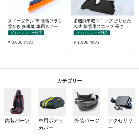
スノーブラシ 車 除雪ブラシ
多機能車載スコップ 折りたた
雪かき 多機能 車用スノーブ
み式 除雪用スコップ 長さ調
ラシ アイススクレーパー 伸
節可能 除雪 雪かきシャベル
ダイハツ ムーヴ対応
ダイハツ ムーヴ対応
縮式アルミハンドル 除霜作業
ゆきかきスコップ 折りたたみ
¥ 3,630
¥ 1,900
車用 霜取り 雪対策
(税込)
車用 軽量 使い勝手良い
(税込)
カテゴリー
内装パーツ
車用ボディ
外装パーツ
アクセサリ
カバー
ー