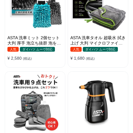
ASTA 洗車ミット 2個セット
ASTA 洗車タオル 超吸水 拭き
大判 厚手 泡立ち抜群 泡をし
上げ 大判 マイクロファイバ
っかりキープ 洗車スポンジ
ークロス プロ仕様 水拭き 窓
人気
ダイハツ ムーヴ対応
人気
ダイハツ ムーヴ対応
マイクロファイバー 洗車グロ
拭き 洗車 業務用 タオル 吸水
¥ 2,580
¥ 1,680
ーブ 傷つきにくい ボディ ガ
(税込)
傷つかない 撥水 厚手 両面 大
(税込)
ラス ホイール対応 洗車 用途
型 洗車クロス
別に使い分け 2個セット