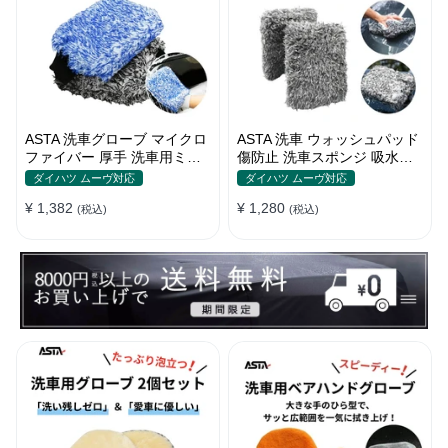
ASTA 洗車グローブ マイクロ
ASTA 洗車 ウォッシュパッド
ファイバー 厚手 洗車用ミッ
傷防止 洗車スポンジ 吸水性
ト 大判サイズ スポンジ内蔵
抜群 マイクロファイバー 極
ダイハツ ムーヴ対応
ダイハツ ムーヴ対応
洗車モップ カーウォッシュグ
厚タイプ ボディに優しい 洗
¥ 1,382
¥ 1,280
ローブ 傷防止 吸水速乾 車・
(税込)
車キズを防ぐ 滑りやすい構造
(税込)
バイク【2枚セット（青＋
手洗い用 22*15.5*5cm
黒）】