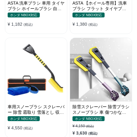
ASTA 洗車ブラシ 車用 タイヤ
ASTA 【ホイール専用】洗車
ブラシ ホイールブラシ 自転
ブラシ フラット タイヤブラ
車 バイク トラック対応 洗車
シ 柔らかい毛で傷つけない
ホンダ NBOX対応
ホンダ NBOX対応
グッズ カー用品 掃除道具 清
ホイールブラシ 車用 洗車グ
¥ 1,182
¥ 1,380
掃ブラシ 1個入り
(税込)
ッズ ディテールブラシ 洗車
(税込)
用品 1個入り
車用スノーブラシ スクレーパ
除雪スクレーパー 除雪ブラシ
ー 除雪 霜取り 雪落とし 収納
スノーブラシ 車 傷つかない
ボックス付き 2in1
2in1多機能 車雪かき雪対策
ホンダ NBOX対応
ホンダ NBOX対応
除雪 除霜 除氷 回転可能 軽量
¥ 4,150
(税込)
¥ 4,550
(税込)
携帯便利
¥ 3,630
(税込)