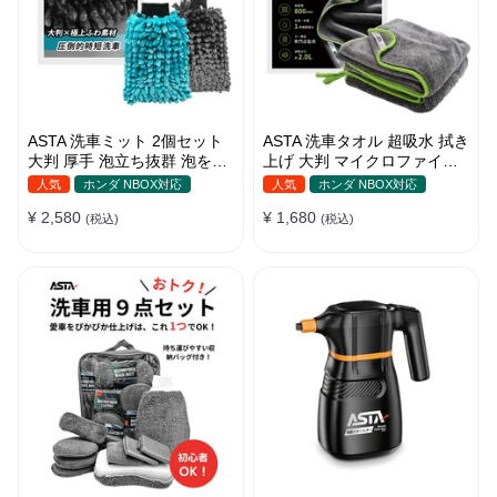
ASTA 洗車ミット 2個セット
ASTA 洗車タオル 超吸水 拭き
大判 厚手 泡立ち抜群 泡をし
上げ 大判 マイクロファイバ
っかりキープ 洗車スポンジ
ークロス プロ仕様 水拭き 窓
人気
ホンダ NBOX対応
人気
ホンダ NBOX対応
マイクロファイバー 洗車グロ
拭き 洗車 業務用 タオル 吸水
¥ 2,580
¥ 1,680
ーブ 傷つきにくい ボディ ガ
(税込)
傷つかない 撥水 厚手 両面 大
(税込)
ラス ホイール対応 洗車 用途
型 洗車クロス
別に使い分け 2個セット