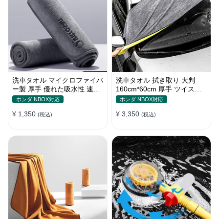
洗車タオル マイクロファイバ
洗車タオル 拭き取り 大判
ー製 厚手 優れた吸水性 速乾
160cm*60cm 厚手 ツイスト
拭き取り 柔らかい S~Lサイ
パイル 優れた吸水性 コーラ
ホンダ NBOX対応
ホンダ NBOX対応
ズ
ルフリース
¥ 1,350
¥ 3,350
(税込)
(税込)