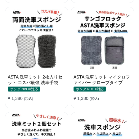
ートノズル フォームボトル
キャスター付属 水道接続不要
多機能コンパクト収納
ASTA 洗車ミット 2枚入りセ
ASTA 洗車ミット マイクロフ
ット コスパ最強 洗車手袋 マ
ァイバー グローブタイプ 洗
イクロファイバー製 洗車グッ
車プロも愛用 傷防止 高吸水
ホンダ NBOX対応
ホンダ NBOX対応
ズ 車 バイク 自転車用 洗車ス
車 バイク用 洗車ディテイリ
¥ 1,380
¥ 1,380
ポンジ
(税込)
ング用品
(税込)