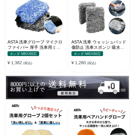
ASTA 洗車グローブ マイクロ
ASTA 洗車 ウォッシュパッド
ファイバー 厚手 洗車用ミッ
傷防止 洗車スポンジ 吸水性
ト 大判サイズ スポンジ内蔵
抜群 マイクロファイバー 極
ホンダ NBOX対応
ホンダ NBOX対応
洗車モップ カーウォッシュグ
厚タイプ ボディに優しい 洗
¥ 1,382
¥ 1,280
ローブ 傷防止 吸水速乾 車・
(税込)
車キズを防ぐ 滑りやすい構造
(税込)
バイク【2枚セット（青＋
手洗い用 22*15.5*5cm
黒）】