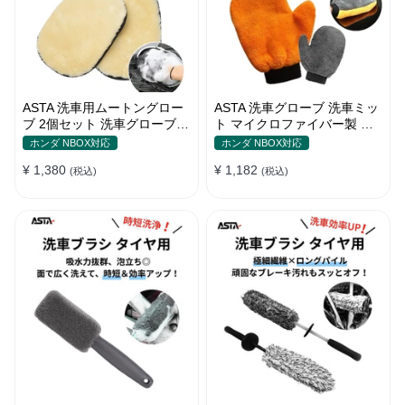
ASTA 洗車用ムートングロー
ASTA 洗車グローブ 洗車ミッ
ブ 2個セット 洗車グローブ
ト マイクロファイバー製 傷
手袋 傷防止 洗車グッズ 洗車
防止 手洗い洗車用 ホイール
ホンダ NBOX対応
ホンダ NBOX対応
用品
の裏までしっかり洗える クリ
¥ 1,380
¥ 1,182
(税込)
ーニンググローブ 1個入り
(税込)