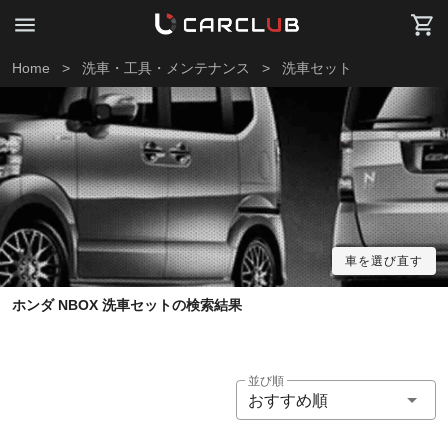
Home
>
洗車・工具・メンテナンス
>
洗車セット
車を選び直す
ホンダ NBOX 洗車セットの検索結果
並び順
おすすめ順