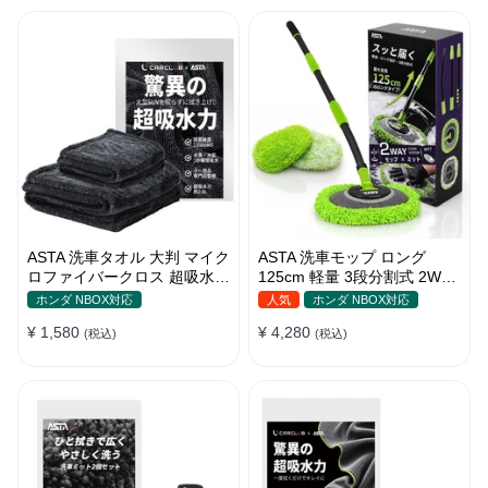
ASTA 洗車タオル 大判 マイク
ASTA 洗車モップ ロング
ロファイバークロス 超吸水ツ
125cm 軽量 3段分割式 2WAY
イストパイル 洗車クロス 傷
洗車ブラシ スポンジ 高吸水
ホンダ NBOX対応
人気
ホンダ NBOX対応
防止 両面使える
マイクロファイバー 脚立不要
¥ 1,580
¥ 4,280
(税込)
110°可動ヘッド 15°カーブ設
(税込)
計 伸縮 傷つかない 車用 ルー
フ・ボディ対応