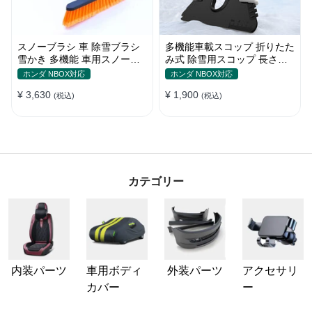
スノーブラシ 車 除雪ブラシ
多機能車載スコップ 折りたた
雪かき 多機能 車用スノーブ
み式 除雪用スコップ 長さ調
ラシ アイススクレーパー 伸
節可能 除雪 雪かきシャベル
ホンダ NBOX対応
ホンダ NBOX対応
縮式アルミハンドル 除霜作業
ゆきかきスコップ 折りたたみ
¥ 3,630
¥ 1,900
車用 霜取り 雪対策
(税込)
車用 軽量 使い勝手良い
(税込)
カテゴリー
内装パーツ
車用ボディ
外装パーツ
アクセサリ
カバー
ー