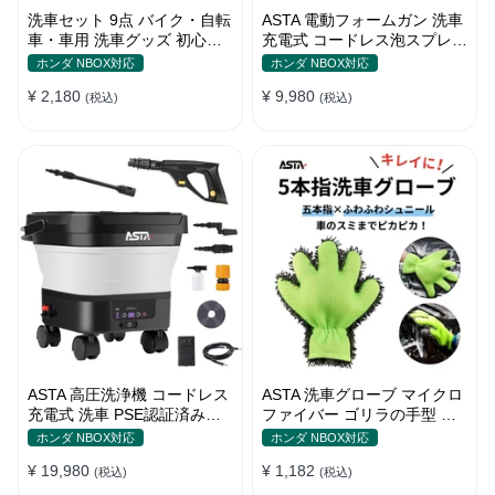
洗車セット 9点 バイク・自転
ASTA 電動フォームガン 洗車
車・車用 洗車グッズ 初心者
充電式 コードレス泡スプレー
向け 洗車ブラシ スポンジ タ
高圧対応 充電式フォームスプ
ホンダ NBOX対応
ホンダ NBOX対応
オル グローブ タイヤブラシ
レー 洗車グッズ 車・バイク
¥ 2,180
¥ 9,980
ワックス用スポンジ 高級洗車
(税込)
用 強力泡立ち (コピー)
(税込)
道具 乾拭き・水拭き対応 水
切り・隙間掃除・エアコン掃
除もOK カー用品一式
ASTA 高圧洗浄機 コードレス
ASTA 洗車グローブ マイクロ
充電式 洗車 PSE認証済み
ファイバー ゴリラの手型 ス
13Lバケツ一体型 折りたたみ
ポンジ ボディー用 傷防止 吸
ホンダ NBOX対応
ホンダ NBOX対応
式 超軽量 キャスター付き
水速乾 手洗い 洗車用品 車 バ
¥ 19,980
¥ 1,182
360度回転ノズル トリガーガ
(税込)
イク 洗車グッズ 掃除 手袋型
(税込)
ン 蛇口接続アダプター ショ
洗車タオル代用 1個入り