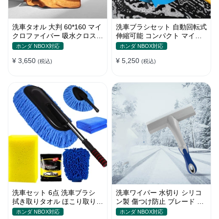
洗車タオル 大判 60*160 マイ
洗車ブラシセット 自動回転式
クロファイバー 吸水クロス
伸縮可能 コンパクト マイク
両面タイプ 拭き取り 汚れ落
ロファイバー 高圧洗浄
ホンダ NBOX対応
ホンダ NBOX対応
とし
¥ 3,650
¥ 5,250
(税込)
(税込)
洗車セット 6点 洗車ブラシ
洗車ワイパー 水切り シリコ
拭き取りタオル ほこり取りモ
ン製 傷つけ防止 ブレード 雪
ップ 傷防止 家事用
スクレーパーツール
ホンダ NBOX対応
ホンダ NBOX対応