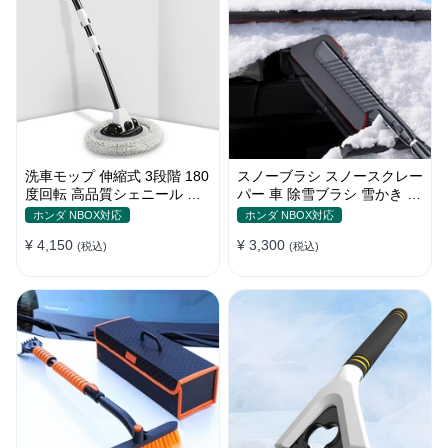
洗車モップ 伸縮式 3段階 180
スノーブラシ スノースクレー
度回転 高品質シェニール 傷
パー 車 除雪ブラシ 雪かき 3
付け防止 車用ブラシ
in 1 多機能 車用スノーブラシ
ホンダ NBOX対応
ホンダ NBOX対応
伸縮式アルミハンドル 雪対策
¥ 4,150
¥ 3,300
(税込)
(税込)