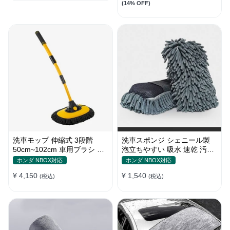
(14% OFF)
洗車モップ 伸縮式 3段階
洗車スポンジ シェニール製
50cm~102cm 車用ブラシ 高
泡立ちやすい 吸水 速乾 汚れ
品質シェニール 柔らかい
落とし 洗車グローブ
ホンダ NBOX対応
ホンダ NBOX対応
¥ 4,150
¥ 1,540
(税込)
(税込)