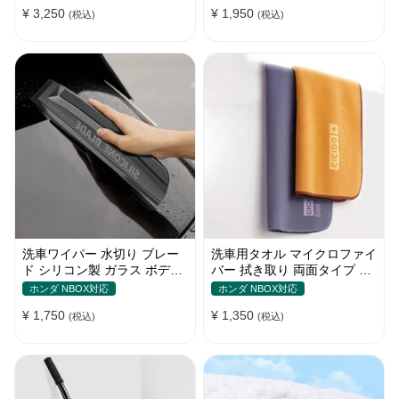
¥ 3,250
¥ 1,950
(税込)
(税込)
洗車ワイパー 水切り ブレー
洗車用タオル マイクロファイ
ド シリコン製 ガラス ボディ
バー 拭き取り 両面タイプ 吸
サイドミラー 家事用
水 速乾 2枚セット XS~ Lサイ
ホンダ NBOX対応
ホンダ NBOX対応
ズ
¥ 1,750
¥ 1,350
(税込)
(税込)