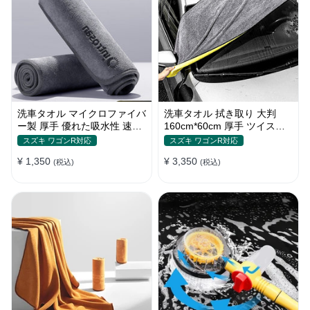
洗車タオル マイクロファイバ
洗車タオル 拭き取り 大判
ー製 厚手 優れた吸水性 速乾
160cm*60cm 厚手 ツイスト
拭き取り 柔らかい S~Lサイ
パイル 優れた吸水性 コーラ
スズキ ワゴンR対応
スズキ ワゴンR対応
ズ
ルフリース
¥ 1,350
¥ 3,350
(税込)
(税込)