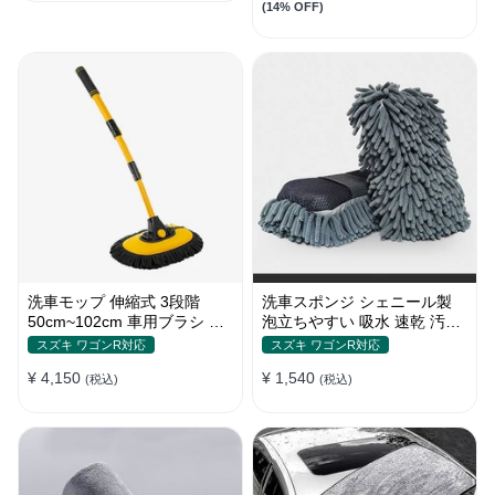
(14% OFF)
洗車モップ 伸縮式 3段階
洗車スポンジ シェニール製
50cm~102cm 車用ブラシ 高
泡立ちやすい 吸水 速乾 汚れ
品質シェニール 柔らかい
落とし 洗車グローブ
スズキ ワゴンR対応
スズキ ワゴンR対応
¥ 4,150
¥ 1,540
(税込)
(税込)