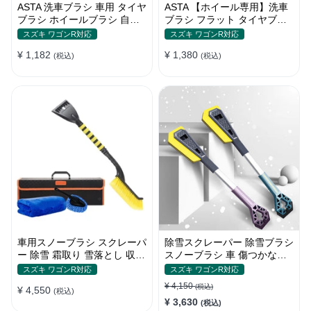
ASTA 洗車ブラシ 車用 タイヤ
ASTA 【ホイール専用】洗車
ブラシ ホイールブラシ 自転
ブラシ フラット タイヤブラ
車 バイク トラック対応 洗車
シ 柔らかい毛で傷つけない
スズキ ワゴンR対応
スズキ ワゴンR対応
グッズ カー用品 掃除道具 清
ホイールブラシ 車用 洗車グ
¥ 1,182
¥ 1,380
掃ブラシ 1個入り
(税込)
ッズ ディテールブラシ 洗車
(税込)
用品 1個入り
車用スノーブラシ スクレーパ
除雪スクレーパー 除雪ブラシ
ー 除雪 霜取り 雪落とし 収納
スノーブラシ 車 傷つかない
ボックス付き 2in1
2in1多機能 車雪かき雪対策
スズキ ワゴンR対応
スズキ ワゴンR対応
除雪 除霜 除氷 回転可能 軽量
¥ 4,150
(税込)
¥ 4,550
(税込)
携帯便利
¥ 3,630
(税込)