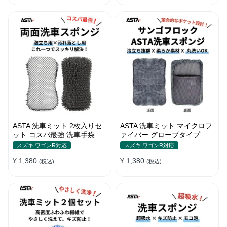
ートノズル フォームボトル
キャスター付属 水道接続不要
多機能コンパクト収納
ASTA 洗車ミット 2枚入りセ
ASTA 洗車ミット マイクロフ
ット コスパ最強 洗車手袋 マ
ァイバー グローブタイプ 洗
イクロファイバー製 洗車グッ
車プロも愛用 傷防止 高吸水
スズキ ワゴンR対応
スズキ ワゴンR対応
ズ 車 バイク 自転車用 洗車ス
車 バイク用 洗車ディテイリ
¥ 1,380
¥ 1,380
ポンジ
(税込)
ング用品
(税込)