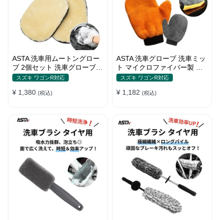
ASTA 洗車用ムートングロー
ASTA 洗車グローブ 洗車ミッ
ブ 2個セット 洗車グローブ
ト マイクロファイバー製 傷
手袋 傷防止 洗車グッズ 洗車
防止 手洗い洗車用 ホイール
スズキ ワゴンR対応
スズキ ワゴンR対応
用品
の裏までしっかり洗える クリ
¥ 1,380
¥ 1,182
(税込)
ーニンググローブ 1個入り
(税込)