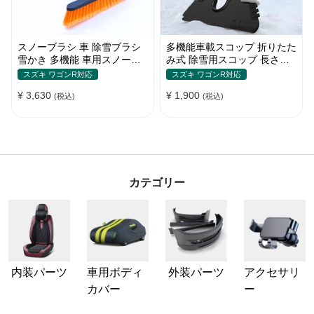
スノーブラシ 車 除雪ブラシ
多機能車載スコップ 折りたた
雪かき 多機能 車用スノーブ
み式 除雪用スコップ 長さ調
ラシ アイススクレーパー 伸
節可能 除雪 雪かきシャベル
スズキ ワゴンR対応
スズキ ワゴンR対応
縮式アルミハンドル 除霜作業
ゆきかきスコップ 折りたたみ
¥ 3,630
¥ 1,900
車用 霜取り 雪対策
(税込)
車用 軽量 使い勝手良い
(税込)
カテゴリー
内装パーツ
車用ボディ
外装パーツ
アクセサリ
カバー
ー