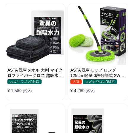
ASTA 洗車タオル 大判 マイク
ASTA 洗車モップ ロング
ロファイバークロス 超吸水ツ
125cm 軽量 3段分割式 2WAY
イストパイル 洗車クロス 傷
洗車ブラシ スポンジ 高吸水
スズキ ワゴンR対応
人気
スズキ ワゴンR対応
防止 両面使える
マイクロファイバー 脚立不要
¥ 1,580
¥ 4,280
(税込)
110°可動ヘッド 15°カーブ設
(税込)
計 伸縮 傷つかない 車用 ルー
フ・ボディ対応