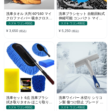
洗車タオル 大判 60*160 マイ
洗車ブラシセット 自動回転式
クロファイバー 吸水クロス
伸縮可能 コンパクト マイク
両面タイプ 拭き取り 汚れ落
ロファイバー 高圧洗浄
スズキ ワゴンR対応
スズキ ワゴンR対応
とし
¥ 3,650
¥ 5,250
(税込)
(税込)
洗車セット 6点 洗車ブラシ
洗車ワイパー 水切り シリコ
拭き取りタオル ほこり取りモ
ン製 傷つけ防止 ブレード 雪
ップ 傷防止 家事用
スクレーパーツール
スズキ ワゴンR対応
スズキ ワゴンR対応