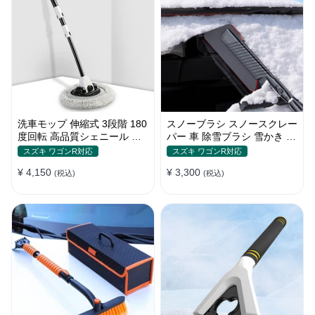
洗車モップ 伸縮式 3段階 180
スノーブラシ スノースクレー
度回転 高品質シェニール 傷
パー 車 除雪ブラシ 雪かき 3
付け防止 車用ブラシ
in 1 多機能 車用スノーブラシ
スズキ ワゴンR対応
スズキ ワゴンR対応
伸縮式アルミハンドル 雪対策
¥ 4,150
¥ 3,300
(税込)
(税込)