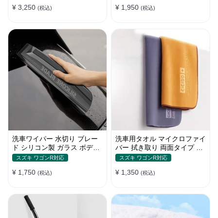
¥ 3,250
¥ 1,950
(税込)
(税込)
洗車ワイパー 水切り ブレー
洗車用タオル マイクロファイ
ド シリコン製 ガラス ボディ
バー 拭き取り 両面タイプ 吸
サイドミラー 家事用
水 速乾 2枚セット XS~ Lサイ
スズキ ワゴンR対応
スズキ ワゴンR対応
ズ
¥ 1,750
¥ 1,350
(税込)
(税込)