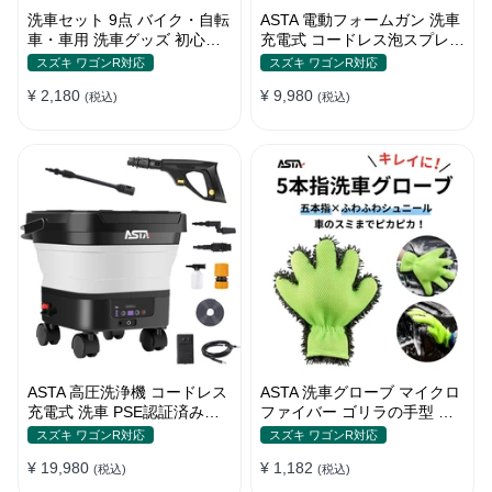
洗車セット 9点 バイク・自転
ASTA 電動フォームガン 洗車
車・車用 洗車グッズ 初心者
充電式 コードレス泡スプレー
向け 洗車ブラシ スポンジ タ
高圧対応 充電式フォームスプ
スズキ ワゴンR対応
スズキ ワゴンR対応
オル グローブ タイヤブラシ
レー 洗車グッズ 車・バイク
¥ 2,180
¥ 9,980
ワックス用スポンジ 高級洗車
(税込)
用 強力泡立ち (コピー)
(税込)
道具 乾拭き・水拭き対応 水
切り・隙間掃除・エアコン掃
除もOK カー用品一式
ASTA 高圧洗浄機 コードレス
ASTA 洗車グローブ マイクロ
充電式 洗車 PSE認証済み
ファイバー ゴリラの手型 ス
13Lバケツ一体型 折りたたみ
ポンジ ボディー用 傷防止 吸
スズキ ワゴンR対応
スズキ ワゴンR対応
式 超軽量 キャスター付き
水速乾 手洗い 洗車用品 車 バ
¥ 19,980
¥ 1,182
360度回転ノズル トリガーガ
(税込)
イク 洗車グッズ 掃除 手袋型
(税込)
ン 蛇口接続アダプター ショ
洗車タオル代用 1個入り