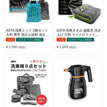
ASTA 洗車ミット 2個セット
ASTA 洗車タオル 超吸水 拭き
大判 厚手 泡立ち抜群 泡をし
上げ 大判 マイクロファイバ
っかりキープ 洗車スポンジ
ークロス プロ仕様 水拭き 窓
人気
スズキ ワゴンR対応
人気
スズキ ワゴンR対応
マイクロファイバー 洗車グロ
拭き 洗車 業務用 タオル 吸水
¥ 2,580
¥ 1,680
ーブ 傷つきにくい ボディ ガ
(税込)
傷つかない 撥水 厚手 両面 大
(税込)
ラス ホイール対応 洗車 用途
型 洗車クロス
別に使い分け 2個セット