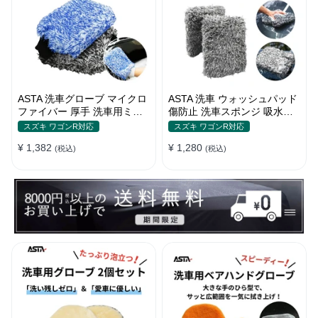
ASTA 洗車グローブ マイクロ
ASTA 洗車 ウォッシュパッド
ファイバー 厚手 洗車用ミッ
傷防止 洗車スポンジ 吸水性
ト 大判サイズ スポンジ内蔵
抜群 マイクロファイバー 極
スズキ ワゴンR対応
スズキ ワゴンR対応
洗車モップ カーウォッシュグ
厚タイプ ボディに優しい 洗
¥ 1,382
¥ 1,280
ローブ 傷防止 吸水速乾 車・
(税込)
車キズを防ぐ 滑りやすい構造
(税込)
バイク【2枚セット（青＋
手洗い用 22*15.5*5cm
黒）】