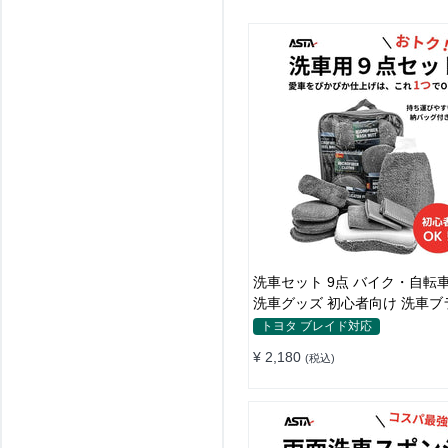
洗車セット 9点 バイク・自転
洗車グッズ 初心者向け 洗車ブ
ポンジ タオル グローブ タイ
トヨタ ブレイド対応
ワックス用スポンジ 高級洗車道
¥ 2,180
(税込)
拭き・水拭き対応 水切り・隙
除・エアコン掃除もOK カー用