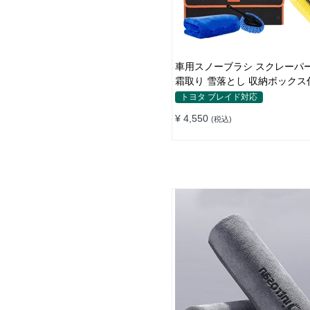
車用スノーブラシ スクレーパー 除雪
霜取り 雪落とし 収納ボックス
2in1
トヨタ ブレイド対応
¥ 4,550
(税込)