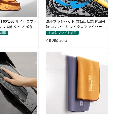
 60*160 マイクロファ
洗車ブラシセット 自動回転式 伸縮可
ロス 両面タイプ 拭き取
能 コンパクト マイクロファイバー 高
圧洗浄
ド対応
トヨタ ブレイド対応
¥ 5,250
(税込)