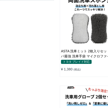
ASTA 洗車ミット 2枚入りセッ
パ最強 洗車手袋 マイクロファ
製 洗車グッズ 車 バイク 自転
トヨタ ブレイド対応
車スポンジ
¥ 1,380
(税込)