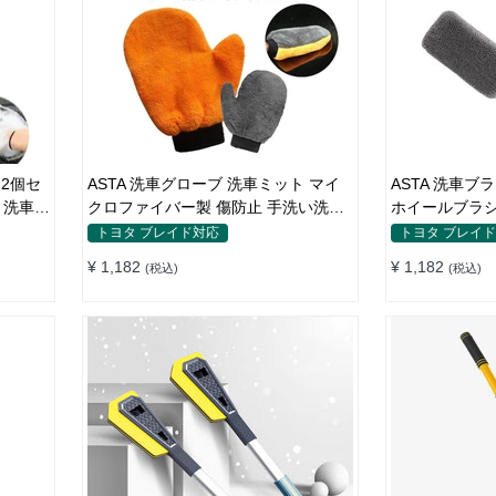
 2個セ
ASTA 洗車グローブ 洗車ミット マイ
ASTA 洗車ブラシ 車用 タイヤブラシ
 洗車グ
クロファイバー製 傷防止 手洗い洗車
ホイールブラシ 自転車 バイク ト
用 ホイールの裏までしっかり洗える
ク対応 洗車グ
トヨタ ブレイド対応
トヨタ ブレイ
クリーニンググローブ 1個入り
清掃ブラシ 1
¥ 1,182
¥ 1,182
(税込)
(税込)