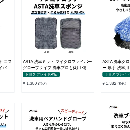
ト コス
ASTA 洗車ミット マイクロファイバー
ASTA 洗車
イバー
グローブタイプ 洗車プロも愛用 傷防
ー 厚手 洗車
車用 洗
止 高吸水 車 バイク用 洗車ディテイリ
ンジ内蔵 洗車
トヨタ ブレイド対応
トヨタ ブレイ
ング用品
グローブ 傷防
¥ 1,380
¥ 1,382
(税込)
(税込)
【2枚セット（