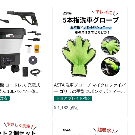
浄機 コードレス 充電式
ASTA 洗車グローブ マイクロファイバ
済み 13Lバケツ一体型
ー ゴリラの手型 スポンジ ボディー用
超軽量 キャスター付き
傷防止 吸水速乾 手洗い 洗車用品 車
ド対応
トヨタ ブレイド対応
ズル トリガーガン 蛇口
バイク 洗車グッズ 掃除 手袋型 洗車タ
¥ 1,182
(税込)
 ショートノズル フォ
オル代用 1個入り
ャスター付属 水道接続
ンパクト収納