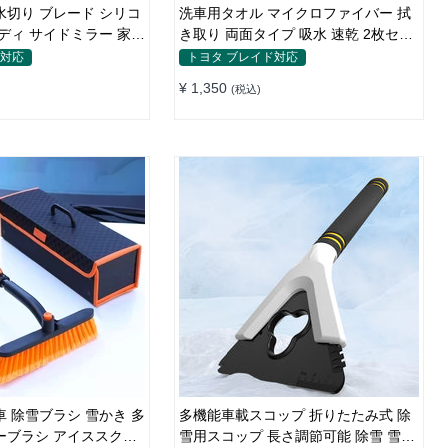
水切り ブレード シリコ
洗車用タオル マイクロファイバー 拭
き取り 両面タイプ 吸水 速乾 2枚セッ
ト XS~ Lサイズ
ド対応
トヨタ ブレイド対応
¥ 1,350
(税込)
車 除雪ブラシ 雪かき 多
多機能車載スコップ 折りたたみ式 除
ーブラシ アイススクレ
雪用スコップ 長さ調節可能 除雪 雪か