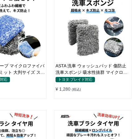
グローブ マイクロファイバ
ASTA 洗車 ウォッシュパッド 傷防止
用ミット 大判サイズ スポ
洗車スポンジ 吸水性抜群 マイクロフ
モップ カーウォッシュ
ァイバー 極厚タイプ ボディに優しい
ド対応
トヨタ ブレイド対応
止 吸水速乾 車・バイク
洗車キズを防ぐ 滑りやすい構造 手洗
¥ 1,280
(税込)
青＋黒）】
い用 22*15.5*5cm