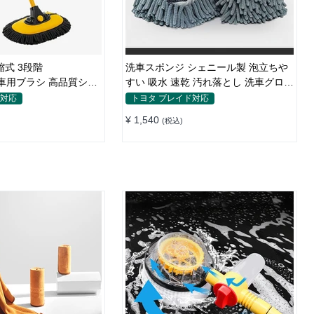
縮式 3段階
洗車スポンジ シェニール製 泡立ちや
cm 車用ブラシ 高品質シェ
すい 吸水 速乾 汚れ落とし 洗車グロー
い
ブ
ド対応
トヨタ ブレイド対応
¥ 1,540
(税込)