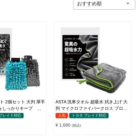
おすすめ順
ASTA 洗車タオル 超吸水 拭き上げ 大
をしっかりキープ 洗
判 マイクロファイバークロス プロ仕
イクロファイバー 洗車
様 水拭き 窓拭き 洗車 業務用 タオル
 ブレイド対応
人気
トヨタ ブレイド対応
吸水 傷つかない 撥水 厚手 両面 大型
¥ 1,680
(税込)
洗車 用途別に使い分け
洗車クロス