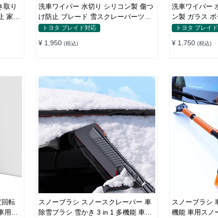
き取り
洗車ワイパー 水切り シリコン製 傷つ
洗車ワイパー 
止 家事
け防止 ブレード 雪スクレーパーツー
ン製 ガラス ボディ サイドミラー 家事
ル
用
トヨタ ブレイド対応
トヨタ ブレイ
¥ 1,950
¥ 1,750
(税込)
(税込)
度回転
スノーブラシ スノースクレーパー 車
スノーブラシ 
車用ブ
除雪ブラシ 雪かき 3 in 1 多機能 車用
機能 車用スノ