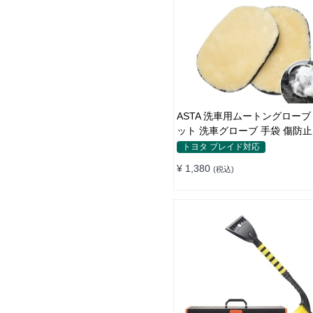
ASTA 洗車用ムートングローブ
ット 洗車グローブ 手袋 傷防止
ッズ 洗車用品
トヨタ ブレイド対応
¥ 1,380
(税込)