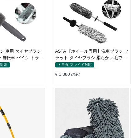
ASTA 【ホイール専用】洗車ブラシ フ
ラッ
ラット タイヤブラシ 柔らかい毛で傷
ッズ カー用品 掃除道具
つけない ホイールブラシ 車用 洗車グ
ド対応
トヨタ ブレイド対応
個入り
ッズ ディテールブラシ 洗車用品 1個
¥ 1,380
(税込)
入り