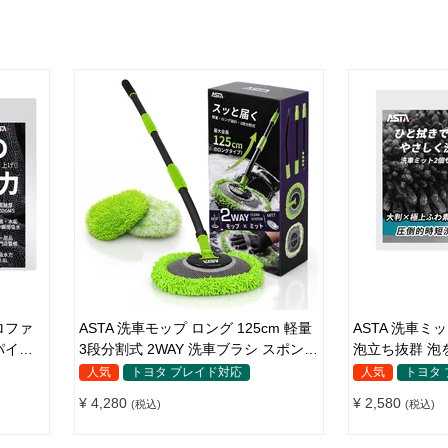
ロファ
ASTA 洗車モップ ロング 125cm 軽量
ASTA 洗車ミット 2個セット 大判 厚手
パイル
3段分割式 2WAY 洗車ブラシ スポンジ
泡立ち抜群 泡
高吸水 マイクロファイバー 脚立不要
車スポンジ マ
人気
トヨタ ブレイド対応
人気
トヨタ
110°可動ヘッド 15°カーブ設計 伸縮
グローブ 傷つきにくい ボディ ガラス
¥ 4,280
¥ 2,580
(税込)
(税込)
傷つかない 車用 ルーフ・ボディ対応
ホイール対応 
2個セット