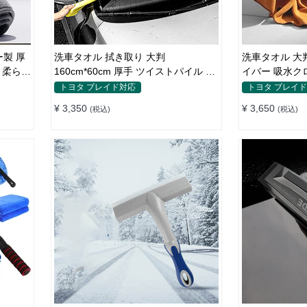
製 厚
洗車タオル 拭き取り 大判
洗車タオル 大判
 柔らか
160cm*60cm 厚手 ツイストパイル 優
イバー 吸水ク
れた吸水性 コーラルフリース
り 汚れ落とし
トヨタ ブレイド対応
トヨタ ブレイ
¥ 3,350
¥ 3,650
(税込)
(税込)