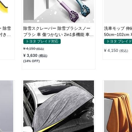
除雪スクレーパー 除雪ブラシスノー
洗車モップ 伸
付き
ブラシ 車 傷つかない 2in1多機能 車雪
50cm~102
かき雪対策 除雪 除霜 除氷 回転可能
ニール 柔らか
トヨタ ブレイド対応
トヨタ ブレイ
軽量 携帯便利
¥ 4,150
(税込)
¥ 4,150
(税込)
¥ 3,630
(税込)
(14% OFF)