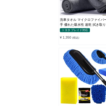
洗車タオル マイクロファイバー
手 優れた吸水性 速乾 拭き取り
い S~Lサイズ
トヨタ ブレイド対応
¥ 1,350
(税込)