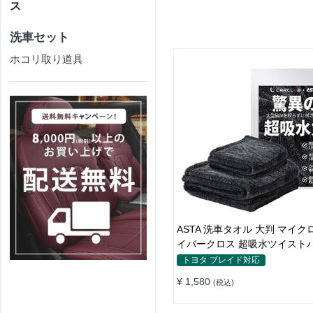
ス
洗車セット
ホコリ取り道具
ASTA 洗車タオル 大判 マイク
イバークロス 超吸水ツイスト
洗車クロス 傷防止 両面使える
トヨタ ブレイド対応
¥ 1,580
(税込)