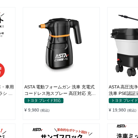
車・車用
ASTA 電動フォームガン 洗車 充電式
ASTA 高圧洗
ラシ ス
コードレス泡スプレー 高圧対応 充電
洗車 PSE認証
ヤブラシ
式フォームスプレー 洗車グッズ 車・
折りたたみ式 
トヨタ ブレイド対応
トヨタ ブレイ
具 乾
バイク用 強力泡立ち (コピー)
360度回転ノ
¥ 9,980
¥ 19,980
(税込)
(税込)
間掃
接続アダプター
品一式
ームボトル キ
不要 多機能コ