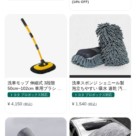
(14% OFF)
洗車モップ 伸縮式 3段階
洗車スポンジ シェニール製
50cm~102cm 車用ブラシ 高
泡立ちやすい 吸水 速乾 汚れ
品質シェニール 柔らかい
落とし 洗車グローブ
トヨタ プロボックス対応
トヨタ プロボックス対応
¥ 4,150
¥ 1,540
(税込)
(税込)