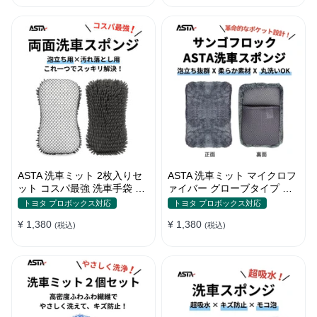
ートノズル フォームボトル
キャスター付属 水道接続不要
多機能コンパクト収納
ASTA 洗車ミット 2枚入りセ
ASTA 洗車ミット マイクロフ
ット コスパ最強 洗車手袋 マ
ァイバー グローブタイプ 洗
イクロファイバー製 洗車グッ
車プロも愛用 傷防止 高吸水
トヨタ プロボックス対応
トヨタ プロボックス対応
ズ 車 バイク 自転車用 洗車ス
車 バイク用 洗車ディテイリ
¥ 1,380
¥ 1,380
ポンジ
(税込)
ング用品
(税込)