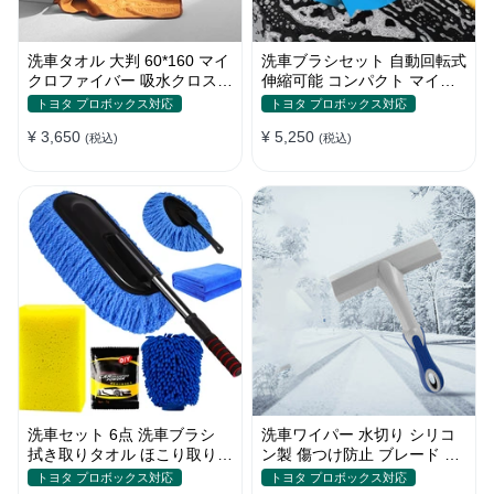
洗車タオル 大判 60*160 マイ
洗車ブラシセット 自動回転式
クロファイバー 吸水クロス
伸縮可能 コンパクト マイク
両面タイプ 拭き取り 汚れ落
ロファイバー 高圧洗浄
トヨタ プロボックス対応
トヨタ プロボックス対応
とし
¥ 3,650
¥ 5,250
(税込)
(税込)
洗車セット 6点 洗車ブラシ
洗車ワイパー 水切り シリコ
拭き取りタオル ほこり取りモ
ン製 傷つけ防止 ブレード 雪
ップ 傷防止 家事用
スクレーパーツール
トヨタ プロボックス対応
トヨタ プロボックス対応