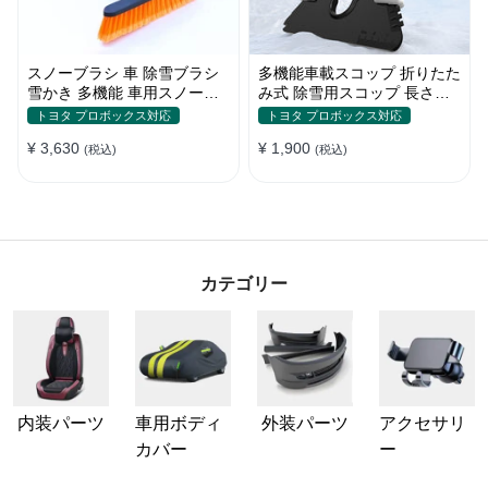
スノーブラシ 車 除雪ブラシ
多機能車載スコップ 折りたた
雪かき 多機能 車用スノーブ
み式 除雪用スコップ 長さ調
ラシ アイススクレーパー 伸
節可能 除雪 雪かきシャベル
トヨタ プロボックス対応
トヨタ プロボックス対応
縮式アルミハンドル 除霜作業
ゆきかきスコップ 折りたたみ
¥ 3,630
¥ 1,900
車用 霜取り 雪対策
(税込)
車用 軽量 使い勝手良い
(税込)
カテゴリー
内装パーツ
車用ボディ
外装パーツ
アクセサリ
カバー
ー