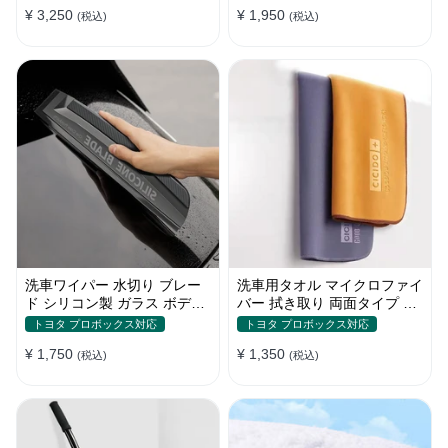
¥ 3,250
¥ 1,950
(税込)
(税込)
洗車ワイパー 水切り ブレー
洗車用タオル マイクロファイ
ド シリコン製 ガラス ボディ
バー 拭き取り 両面タイプ 吸
サイドミラー 家事用
水 速乾 2枚セット XS~ Lサイ
トヨタ プロボックス対応
トヨタ プロボックス対応
ズ
¥ 1,750
¥ 1,350
(税込)
(税込)