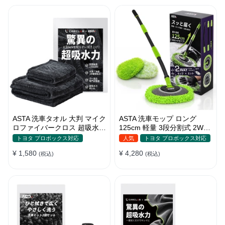
ASTA 洗車タオル 大判 マイク
ASTA 洗車モップ ロング
ロファイバークロス 超吸水ツ
125cm 軽量 3段分割式 2WAY
イストパイル 洗車クロス 傷
洗車ブラシ スポンジ 高吸水
トヨタ プロボックス対応
人気
トヨタ プロボックス対応
防止 両面使える
マイクロファイバー 脚立不要
¥ 1,580
¥ 4,280
(税込)
110°可動ヘッド 15°カーブ設
(税込)
計 伸縮 傷つかない 車用 ルー
フ・ボディ対応