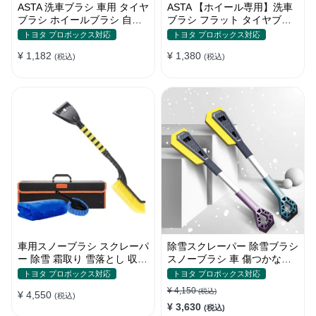
ASTA 洗車ブラシ 車用 タイヤ
ASTA 【ホイール専用】洗車
ブラシ ホイールブラシ 自転
ブラシ フラット タイヤブラ
車 バイク トラック対応 洗車
シ 柔らかい毛で傷つけない
トヨタ プロボックス対応
トヨタ プロボックス対応
グッズ カー用品 掃除道具 清
ホイールブラシ 車用 洗車グ
¥ 1,182
¥ 1,380
掃ブラシ 1個入り
(税込)
ッズ ディテールブラシ 洗車
(税込)
用品 1個入り
車用スノーブラシ スクレーパ
除雪スクレーパー 除雪ブラシ
ー 除雪 霜取り 雪落とし 収納
スノーブラシ 車 傷つかない
ボックス付き 2in1
2in1多機能 車雪かき雪対策
トヨタ プロボックス対応
トヨタ プロボックス対応
除雪 除霜 除氷 回転可能 軽量
¥ 4,150
(税込)
¥ 4,550
(税込)
携帯便利
¥ 3,630
(税込)