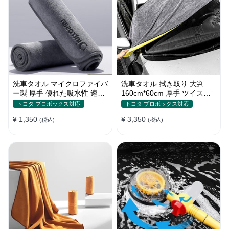
洗車タオル マイクロファイバ
洗車タオル 拭き取り 大判
ー製 厚手 優れた吸水性 速乾
160cm*60cm 厚手 ツイスト
拭き取り 柔らかい S~Lサイ
パイル 優れた吸水性 コーラ
トヨタ プロボックス対応
トヨタ プロボックス対応
ズ
ルフリース
¥ 1,350
¥ 3,350
(税込)
(税込)