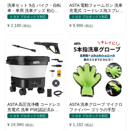
洗車セット 9点 バイク・自転
ASTA 電動フォームガン 洗車
車・車用 洗車グッズ 初心者
充電式 コードレス泡スプレー
向け 洗車ブラシ スポンジ タ
高圧対応 充電式フォームスプ
トヨタ プロボックス対応
トヨタ プロボックス対応
オル グローブ タイヤブラシ
レー 洗車グッズ 車・バイク
¥ 2,180
¥ 9,980
ワックス用スポンジ 高級洗車
(税込)
用 強力泡立ち (コピー)
(税込)
道具 乾拭き・水拭き対応 水
切り・隙間掃除・エアコン掃
除もOK カー用品一式
ASTA 高圧洗浄機 コードレス
ASTA 洗車グローブ マイクロ
充電式 洗車 PSE認証済み
ファイバー ゴリラの手型 ス
13Lバケツ一体型 折りたたみ
ポンジ ボディー用 傷防止 吸
トヨタ プロボックス対応
トヨタ プロボックス対応
式 超軽量 キャスター付き
水速乾 手洗い 洗車用品 車 バ
¥ 19,980
¥ 1,182
360度回転ノズル トリガーガ
(税込)
イク 洗車グッズ 掃除 手袋型
(税込)
ン 蛇口接続アダプター ショ
洗車タオル代用 1個入り