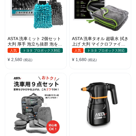
ASTA 洗車ミット 2個セット
ASTA 洗車タオル 超吸水 拭き
大判 厚手 泡立ち抜群 泡をし
上げ 大判 マイクロファイバ
っかりキープ 洗車スポンジ
ークロス プロ仕様 水拭き 窓
人気
トヨタ プロボックス対応
人気
トヨタ プロボックス対応
マイクロファイバー 洗車グロ
拭き 洗車 業務用 タオル 吸水
¥ 2,580
¥ 1,680
ーブ 傷つきにくい ボディ ガ
(税込)
傷つかない 撥水 厚手 両面 大
(税込)
ラス ホイール対応 洗車 用途
型 洗車クロス
別に使い分け 2個セット