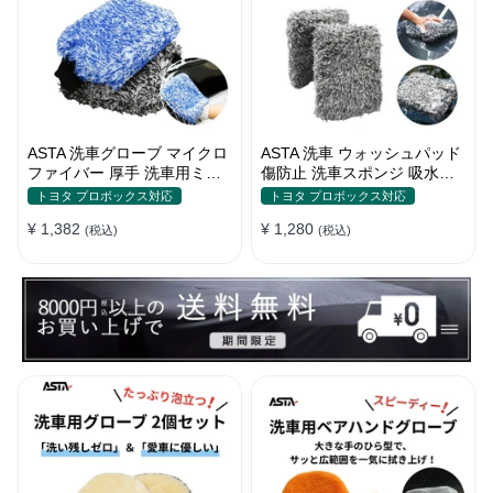
ASTA 洗車グローブ マイクロ
ASTA 洗車 ウォッシュパッド
ファイバー 厚手 洗車用ミッ
傷防止 洗車スポンジ 吸水性
ト 大判サイズ スポンジ内蔵
抜群 マイクロファイバー 極
トヨタ プロボックス対応
トヨタ プロボックス対応
洗車モップ カーウォッシュグ
厚タイプ ボディに優しい 洗
¥ 1,382
¥ 1,280
ローブ 傷防止 吸水速乾 車・
(税込)
車キズを防ぐ 滑りやすい構造
(税込)
バイク【2枚セット（青＋
手洗い用 22*15.5*5cm
黒）】