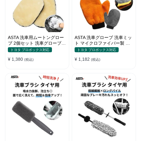
ASTA 洗車用ムートングロー
ASTA 洗車グローブ 洗車ミッ
ブ 2個セット 洗車グローブ
ト マイクロファイバー製 傷
手袋 傷防止 洗車グッズ 洗車
防止 手洗い洗車用 ホイール
トヨタ プロボックス対応
トヨタ プロボックス対応
用品
の裏までしっかり洗える クリ
¥ 1,380
¥ 1,182
(税込)
ーニンググローブ 1個入り
(税込)