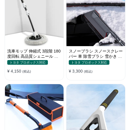
洗車モップ 伸縮式 3段階 180
スノーブラシ スノースクレー
度回転 高品質シェニール 傷
パー 車 除雪ブラシ 雪かき 3
付け防止 車用ブラシ
in 1 多機能 車用スノーブラシ
トヨタ プロボックス対応
トヨタ プロボックス対応
伸縮式アルミハンドル 雪対策
¥ 4,150
¥ 3,300
(税込)
(税込)