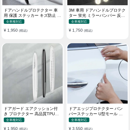
ドアハンドルプロテクター 車
3M 車用 ドアハンドルプロテク
用 保護 ステッカー キズ防止 高
ター 蛍光 ミラーバンパー 反射
品質TPU製 4枚セット
ステッカー 保護フィルム
全車種対応
全車種対応
¥ 1,950
¥ 1,750
(税込)
(税込)
ドアガード エアクッション付
ドアエッジプロテクター バン
き プロテクター 高品質TPU製
パーステッカー U型モール キ
キズ防止 取り付け簡単
ズ防止 取り付け簡単 騒音低減
全車種対応
全車種対応
¥ 1,950
¥ 3,550
(税込)
(税込)