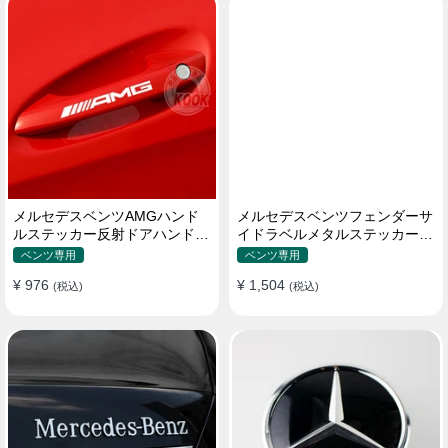
メルセデスベンツAMGハンド
メルセデスベンツフェンダーサ
ルステッカー反射ドアハンドル
イドラベルメタルステッカーC
カーステッカー
クラスEクラスGLAGLE
ベンツ専用
ベンツ専用
CLAGLKAMG外装
¥ 976
¥ 1,504
(税込)
(税込)