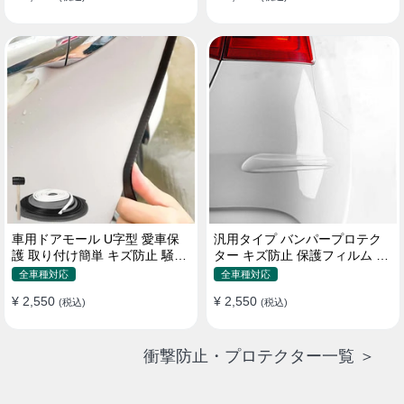
車用ドアモール U字型 愛車保
汎用タイプ バンパープロテク
護 取り付け簡単 キズ防止 騒音
ター キズ防止 保護フィルム 取
低減 5m バンパーストリップ
り付け簡単 フィット感抜群
全車種対応
全車種対応
¥ 2,550
¥ 2,550
(税込)
(税込)
衝撃防止・プロテクター一覧 ＞