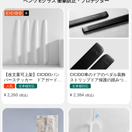
ベンツ Eクラス 衝撃防止・プロテクター
【改文案可上架】CICIDOバン
CICIDO車のドアのペダル装飾
パーステッカー ドアガード
ストリップドア保護の踏みつけ
衝突防止プロテクター 耐スク
防止
人気
全車種対応
全車種対応
ラッチ シリカゲル
¥ 2,260
¥ 2,384
(税込)
(税込)