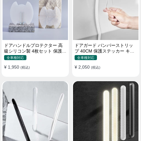
ドアハンドルプロテクター 高
ドアガード バンパーストリッ
級シリコン製 4枚セット 保護フ
プ 40CM 保護ステッカー キズ
ィルム キズ防止 全車種
防止 プロテクターシール
全車種対応
全車種対応
¥ 1,950
¥ 2,050
(税込)
(税込)