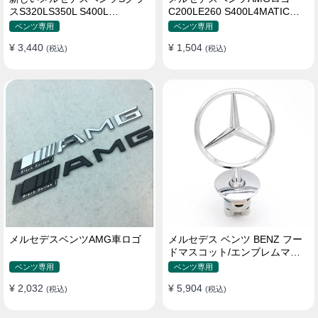
スS320LS350L S400L
C200LE260 S400L4MATIC四
S500LS600Lロゴ
輪駆動ロゴ
ベンツ専用
ベンツ専用
¥ 3,440
¥ 1,504
(税込)
(税込)
メルセデスベンツAMG車ロゴ
メルセデス ベンツ BENZ フー
ドマスコット/エンブレムマー
ク C180 C200 E300L E260L
ベンツ専用
ベンツ専用
S350 純正品
¥ 2,032
¥ 5,904
(税込)
(税込)