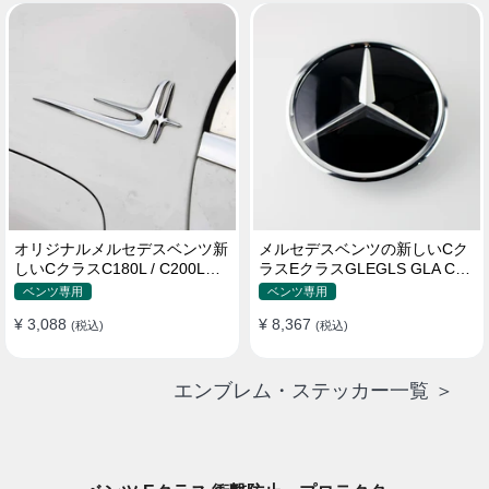
オリジナルメルセデスベンツ新
メルセデスベンツの新しいCク
しいCクラスC180L / C200Lス
ラスEクラスGLEGLS GLA CLA
テッカーサイドサインE200L /
MLGLCロゴ
ベンツ専用
ベンツ専用
E300Lカーステッカー
¥ 3,088
¥ 8,367
(税込)
(税込)
エンブレム・ステッカー一覧 ＞