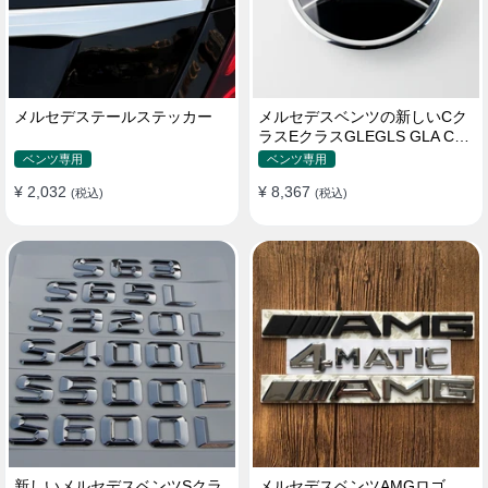
メルセデステールステッカー
メルセデスベンツの新しいCク
ラスEクラスGLEGLS GLA CLA
MLGLCロゴ
ベンツ専用
ベンツ専用
¥ 2,032
¥ 8,367
(税込)
(税込)
新しいメルセデスベンツSクラ
メルセデスベンツAMGロゴ