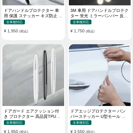
ドアハンドルプロテクター 車
3M 車用 ドアハンドルプロテク
用 保護 ステッカー キズ防止 高
ター 蛍光 ミラーバンパー 反射
品質TPU製 4枚セット
ステッカー 保護フィルム
全車種対応
全車種対応
¥ 1,950
¥ 1,750
(税込)
(税込)
ドアガード エアクッション付
ドアエッジプロテクター バン
き プロテクター 高品質TPU製
パーステッカー U型モール キ
キズ防止 取り付け簡単
ズ防止 取り付け簡単 騒音低減
全車種対応
全車種対応
¥ 1,950
¥ 3,550
(税込)
(税込)