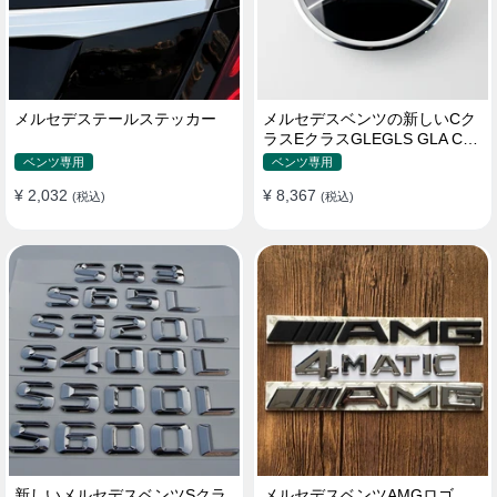
メルセデステールステッカー
メルセデスベンツの新しいCク
ラスEクラスGLEGLS GLA CLA
MLGLCロゴ
ベンツ専用
ベンツ専用
¥ 2,032
¥ 8,367
(税込)
(税込)
新しいメルセデスベンツSクラ
メルセデスベンツAMGロゴ