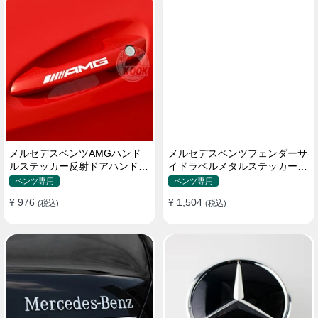
メルセデスベンツAMGハンド
メルセデスベンツフェンダーサ
ルステッカー反射ドアハンドル
イドラベルメタルステッカーC
カーステッカー
クラスEクラスGLAGLE
ベンツ専用
ベンツ専用
CLAGLKAMG外装
¥ 976
¥ 1,504
(税込)
(税込)