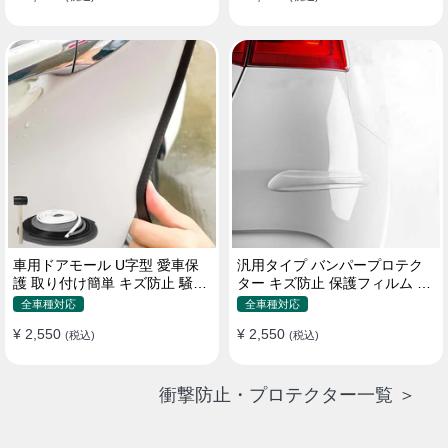
車用ドアモール U字型 愛車保
汎用タイプ バンパープロテク
護 取り付け簡単 キズ防止 騒音
ター キズ防止 保護フィルム 取
低減 5m バンパーストリップ
り付け簡単 フィット感抜群
全車種対応
全車種対応
¥ 2,550
¥ 2,550
(税込)
(税込)
衝撃防止・プロテクター一覧 ＞