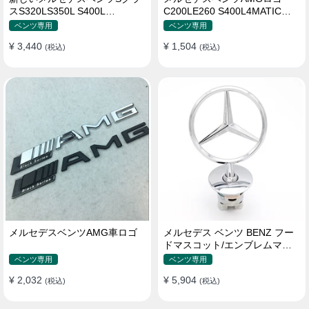
スS320LS350L S400L
C200LE260 S400L4MATIC四
S500LS600Lロゴ
輪駆動ロゴ
ベンツ専用
ベンツ専用
¥ 3,440
¥ 1,504
(税込)
(税込)
メルセデスベンツAMG車ロゴ
メルセデス ベンツ BENZ フー
ドマスコット/エンブレムマー
ク C180 C200 E300L E260L
ベンツ専用
ベンツ専用
S350 純正品
¥ 2,032
¥ 5,904
(税込)
(税込)