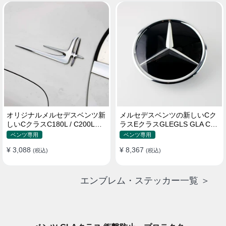
オリジナルメルセデスベンツ新
メルセデスベンツの新しいCク
しいCクラスC180L / C200Lス
ラスEクラスGLEGLS GLA CLA
テッカーサイドサインE200L /
MLGLCロゴ
ベンツ専用
ベンツ専用
E300Lカーステッカー
¥ 3,088
¥ 8,367
(税込)
(税込)
エンブレム・ステッカー一覧 ＞