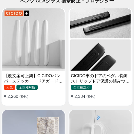
ベンツ GLAクラス 衝撃防止・プロテクター
【改文案可上架】CICIDOバン
CICIDO車のドアのペダル装飾
パーステッカー ドアガード
ストリップドア保護の踏みつけ
衝突防止プロテクター 耐スク
防止
人気
全車種対応
全車種対応
ラッチ シリカゲル
¥ 2,260
¥ 2,384
(税込)
(税込)