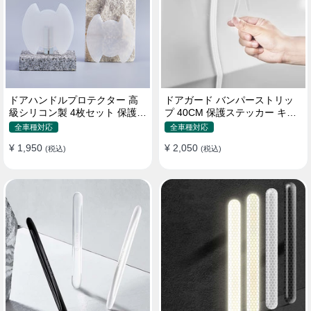
ドアハンドルプロテクター 高
ドアガード バンパーストリッ
級シリコン製 4枚セット 保護フ
プ 40CM 保護ステッカー キズ
ィルム キズ防止 全車種
防止 プロテクターシール
全車種対応
全車種対応
¥ 1,950
¥ 2,050
(税込)
(税込)