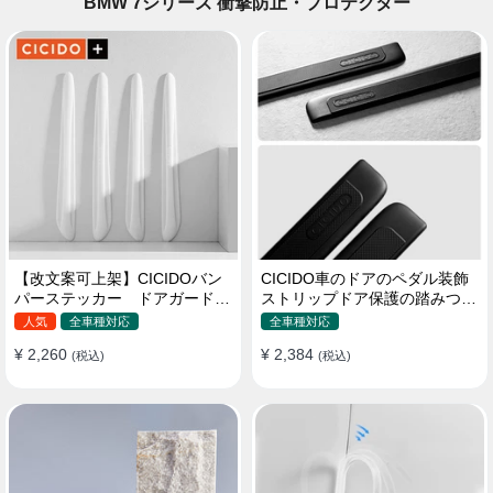
BMW 7シリーズ 衝撃防止・プロテクター
【改文案可上架】CICIDOバン
CICIDO車のドアのペダル装飾
パーステッカー ドアガード
ストリップドア保護の踏みつけ
衝突防止プロテクター 耐スク
防止
人気
全車種対応
全車種対応
ラッチ シリカゲル
¥ 2,260
¥ 2,384
(税込)
(税込)