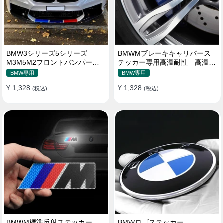
BMW3シリーズ5シリーズ
BMWMブレーキキャリパース
M3M5M2フロントバンパース
テッカー専用高温耐性 高温プ
テッカースクラッチカバー修正
レミアムキャストビニール
BMW専用
BMW専用
M標準装飾ステッカー
¥ 1,328
¥ 1,328
(税込)
(税込)
BMWM標準反射ステッカー
BMWロゴステッカー