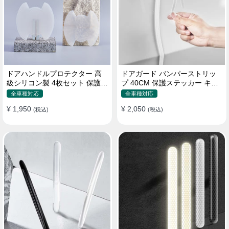
ドアハンドルプロテクター 高
ドアガード バンパーストリッ
級シリコン製 4枚セット 保護フ
プ 40CM 保護ステッカー キズ
ィルム キズ防止 全車種
防止 プロテクターシール
全車種対応
全車種対応
¥ 1,950
¥ 2,050
(税込)
(税込)