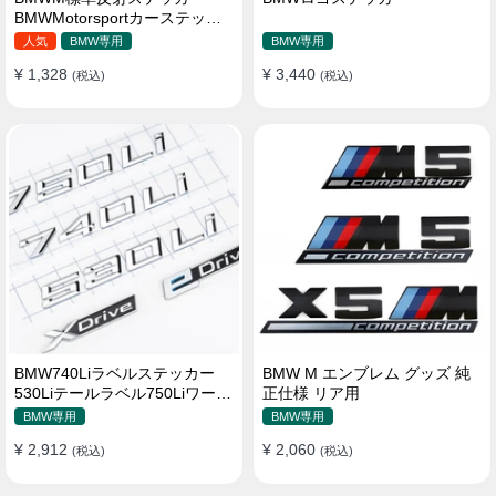
BMWMotorsportカーステッカ
ーリアテールロゴ修正サイド標
人気
BMW専用
BMW専用
準ステッカー
¥ 1,328
¥ 3,440
(税込)
(税込)
BMW740Liラベルステッカー
BMW M エンブレム グッズ 純
530Liテールラベル750Liワード
正仕様 リア用
ラベルXdriveラベル
BMW専用
BMW専用
525528730Liラベル
¥ 2,912
¥ 2,060
(税込)
(税込)