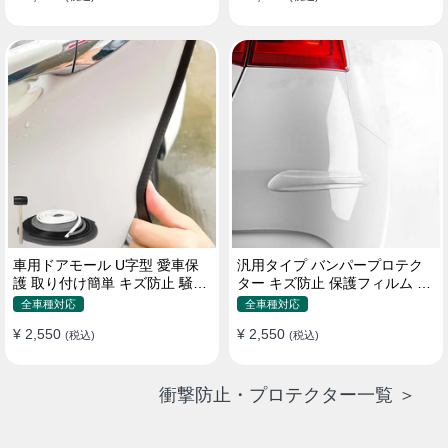
車用ドアモール U字型 愛車保
汎用タイプ バンパープロテク
護 取り付け簡単 キズ防止 騒音
ター キズ防止 保護フィルム 取
低減 5m バンパーストリップ
り付け簡単 フィット感抜群
全車種対応
全車種対応
¥ 2,550
¥ 2,550
(税込)
(税込)
衝撃防止・プロテクター一覧 ＞