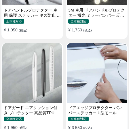
ドアハンドルプロテクター 車
3M 車用 ドアハンドルプロテク
用 保護 ステッカー キズ防止 高
ター 蛍光 ミラーバンパー 反射
品質TPU製 4枚セット
ステッカー 保護フィルム
全車種対応
全車種対応
¥ 1,950
¥ 1,750
(税込)
(税込)
ドアガード エアクッション付
ドアエッジプロテクター バン
き プロテクター 高品質TPU製
パーステッカー U型モール キ
キズ防止 取り付け簡単
ズ防止 取り付け簡単 騒音低減
全車種対応
全車種対応
¥ 1,950
¥ 3,550
(税込)
(税込)