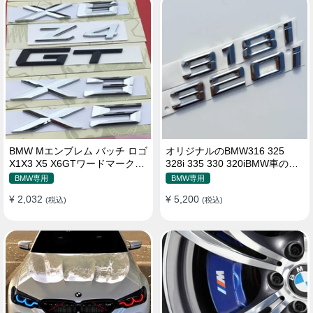
BMW Mエンブレム バッチ ロゴ
オリジナルのBMW316 325
X1X3 X5 X6GTワードマーク
328i 335 330 320iBMW車のラ
GTシリーズXシリーズリアラベ
ベルステッカー エンブレム バ
BMW専用
BMW専用
ルBMWリアラベル
ッチ ロゴ
¥ 2,032
¥ 5,200
(税込)
(税込)