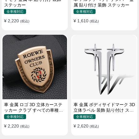
ステッカー
属 貼り付け 装飾 ステッカー
全車種対応
全車種対応
¥ 2,220
¥ 1,610
(税込)
(税込)
車 金属 ロゴ 3D 立体カーステ
車 金属 ボディサイドマーク 3D
ッカー クラブ すべての車種対
立体ラベル 装飾 貼り付け ステ
応 カスタム サイドポスト
ッカー
全車種対応
全車種対応
¥ 2,220
¥ 2,620
(税込)
(税込)