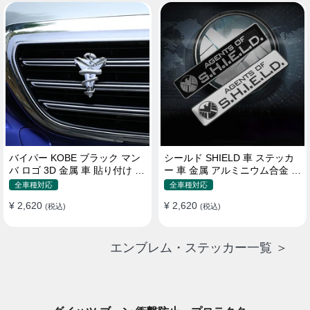
バイパー KOBE ブラック マン
シールド SHIELD 車 ステッカ
バ ロゴ 3D 金属 車 貼り付け 装
ー 車 金属 アルミニウム合金 ス
飾 ステッカー
クラッチオクルージョン ステ
全車種対応
全車種対応
ッカー
¥ 2,620
¥ 2,620
(税込)
(税込)
エンブレム・ステッカー一覧 ＞