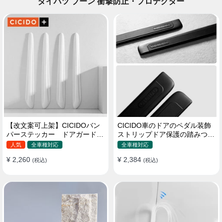
ダイハツ ブーン 衝撃防止・プロテクター
【改文案可上架】CICIDOバン
CICIDO車のドアのペダル装飾
パーステッカー ドアガード
ストリップドア保護の踏みつけ
衝突防止プロテクター 耐スク
防止
人気
全車種対応
全車種対応
ラッチ シリカゲル
¥ 2,260
¥ 2,384
(税込)
(税込)