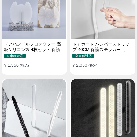
ドアハンドルプロテクター 高
ドアガード バンパーストリッ
級シリコン製 4枚セット 保護フ
プ 40CM 保護ステッカー キズ
ィルム キズ防止 全車種
防止 プロテクターシール
全車種対応
全車種対応
¥ 1,950
¥ 2,050
(税込)
(税込)