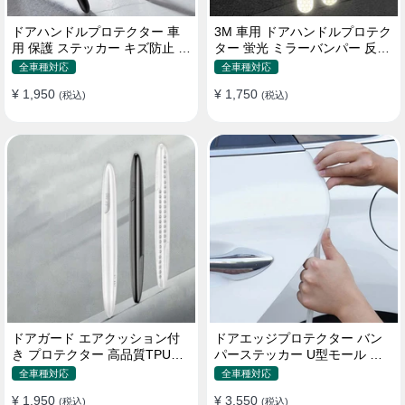
ドアハンドルプロテクター 車
3M 車用 ドアハンドルプロテク
用 保護 ステッカー キズ防止 高
ター 蛍光 ミラーバンパー 反射
品質TPU製 4枚セット
ステッカー 保護フィルム
全車種対応
全車種対応
¥ 1,950
¥ 1,750
(税込)
(税込)
ドアガード エアクッション付
ドアエッジプロテクター バン
き プロテクター 高品質TPU製
パーステッカー U型モール キ
キズ防止 取り付け簡単
ズ防止 取り付け簡単 騒音低減
全車種対応
全車種対応
¥ 1,950
¥ 3,550
(税込)
(税込)