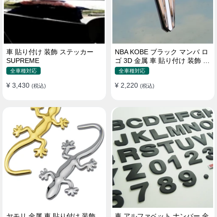
車 貼り付け 装飾 ステッカー
NBA KOBE ブラック マンバ ロ
SUPREME
ゴ 3D 金属 車 貼り付け 装飾 ス
テッカー
全車種対応
全車種対応
¥ 3,430
¥ 2,220
(税込)
(税込)
ヤモリ 金属 車 貼り付け 装飾
車 アルファベット ナンバー 金