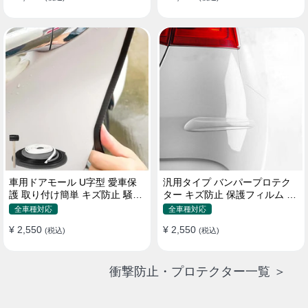
車用ドアモール U字型 愛車保
汎用タイプ バンパープロテク
護 取り付け簡単 キズ防止 騒音
ター キズ防止 保護フィルム 取
低減 5m バンパーストリップ
り付け簡単 フィット感抜群
全車種対応
全車種対応
¥ 2,550
¥ 2,550
(税込)
(税込)
衝撃防止・プロテクター一覧 ＞