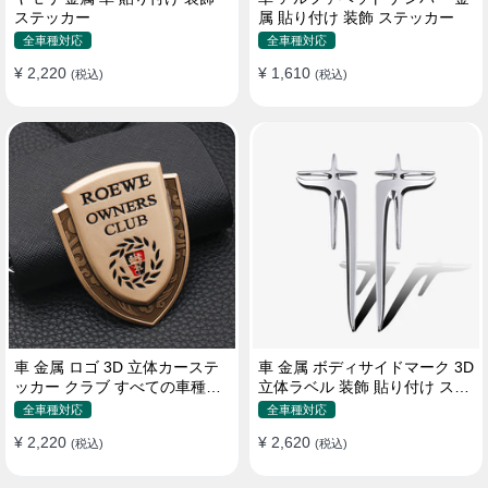
ステッカー
属 貼り付け 装飾 ステッカー
全車種対応
全車種対応
¥ 2,220
¥ 1,610
(税込)
(税込)
車 金属 ロゴ 3D 立体カーステ
車 金属 ボディサイドマーク 3D
ッカー クラブ すべての車種対
立体ラベル 装飾 貼り付け ステ
応 カスタム サイドポスト
ッカー
全車種対応
全車種対応
¥ 2,220
¥ 2,620
(税込)
(税込)