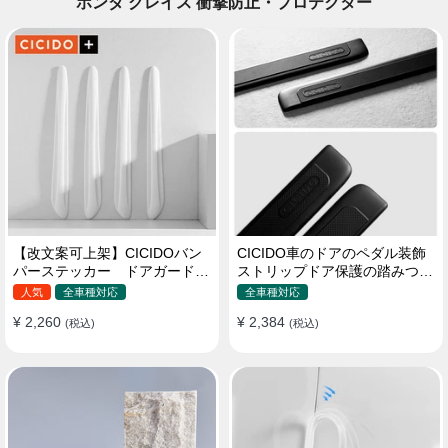
ホンダ グレイス 衝撃防止・プロテクター
【改文案可上架】CICIDOバン
CICIDO車のドアのペダル装飾
パーステッカー ドアガード
ストリップドア保護の踏みつけ
衝突防止プロテクター 耐スク
防止
人気
全車種対応
全車種対応
ラッチ シリカゲル
¥ 2,260
¥ 2,384
(税込)
(税込)