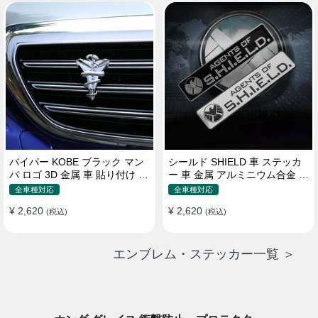
バイパー KOBE ブラック マン
シールド SHIELD 車 ステッカ
バ ロゴ 3D 金属 車 貼り付け 装
ー 車 金属 アルミニウム合金 ス
飾 ステッカー
クラッチオクルージョン ステ
全車種対応
全車種対応
ッカー
¥ 2,620
¥ 2,620
(税込)
(税込)
エンブレム・ステッカー一覧 ＞