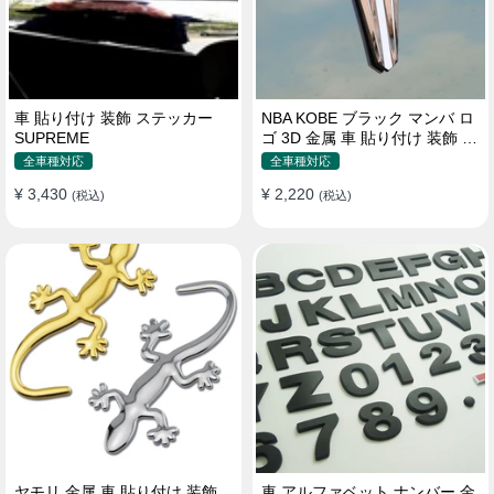
車 貼り付け 装飾 ステッカー
NBA KOBE ブラック マンバ ロ
SUPREME
ゴ 3D 金属 車 貼り付け 装飾 ス
テッカー
全車種対応
全車種対応
¥ 3,430
¥ 2,220
(税込)
(税込)
ヤモリ 金属 車 貼り付け 装飾
車 アルファベット ナンバー 金