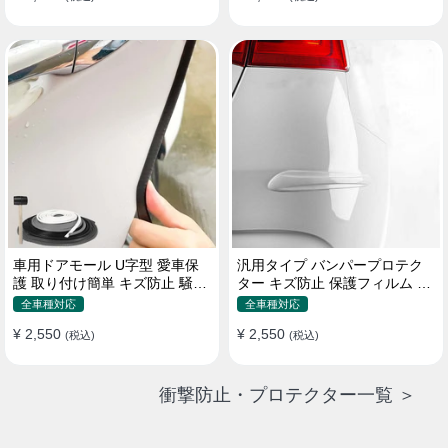
車用ドアモール U字型 愛車保
汎用タイプ バンパープロテク
護 取り付け簡単 キズ防止 騒音
ター キズ防止 保護フィルム 取
低減 5m バンパーストリップ
り付け簡単 フィット感抜群
全車種対応
全車種対応
¥ 2,550
¥ 2,550
(税込)
(税込)
衝撃防止・プロテクター一覧 ＞