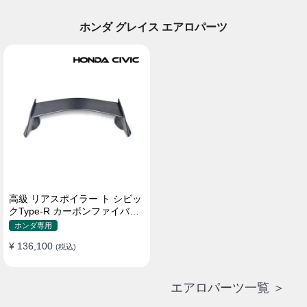
ホンダ グレイス エアロパーツ
高級 リアスポイラー ト シビッ
クType-R カーボンファイバー
貼り付け装着
ホンダ専用
¥ 136,100
(税込)
エアロパーツ一覧 ＞