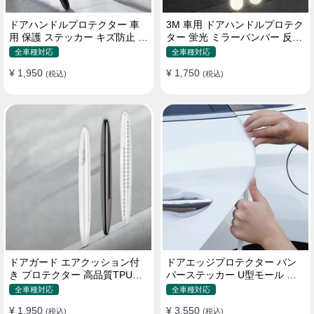
ドアハンドルプロテクター 車
3M 車用 ドアハンドルプロテク
用 保護 ステッカー キズ防止 高
ター 蛍光 ミラーバンパー 反射
品質TPU製 4枚セット
ステッカー 保護フィルム
全車種対応
全車種対応
¥ 1,950
¥ 1,750
(税込)
(税込)
ドアガード エアクッション付
ドアエッジプロテクター バン
き プロテクター 高品質TPU製
パーステッカー U型モール キ
キズ防止 取り付け簡単
ズ防止 取り付け簡単 騒音低減
全車種対応
全車種対応
¥ 1,950
¥ 3,550
(税込)
(税込)