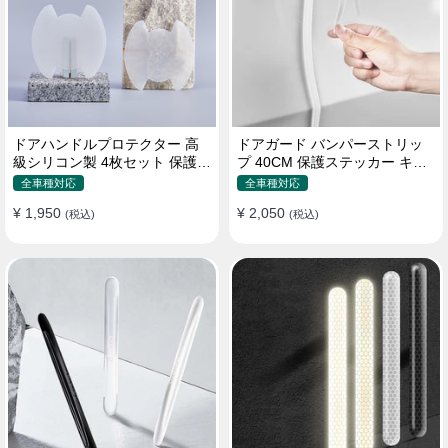
ドアハンドルプロテクター 高
ドアガード バンパーストリッ
級シリコン製 4枚セット 保護フ
プ 40CM 保護ステッカー キズ
ィルム キズ防止 全車種
防止 プロテクターシール
全車種対応
全車種対応
¥ 1,950
¥ 2,050
(税込)
(税込)