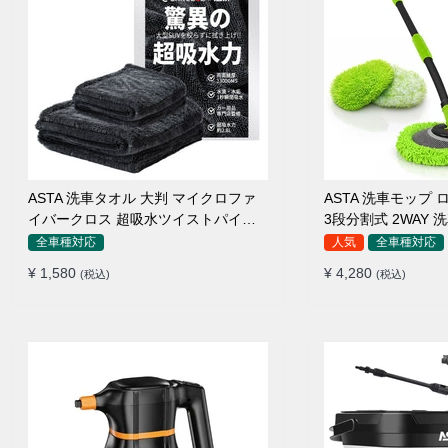
ASTA 洗車タオル 大判 マイクロファ
ASTA 洗車モップ ロ
イバークロス 超吸水ツイストパイル
3段分割式 2WAY
洗車クロス 傷防止 両面使える
高吸水 マイクロフ
全車種対応
人気
全車種対応
110°可動ヘッド 1
¥ 1,580
¥ 4,280
(税込)
(税込)
傷つかない 車用 