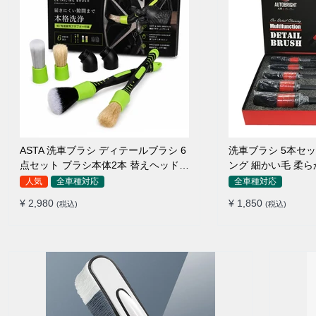
ASTA 洗車ブラシ ディテールブラシ 6
洗車ブラシ 5本セ
点セット ブラシ本体2本 替えヘッド2
ング 細かい毛 柔
個 アダプター2個 車内外 ホイール ダ
ルブラシ
人気
全車種対応
全車種対応
ッシュボード
¥ 2,980
¥ 1,850
(税込)
(税込)