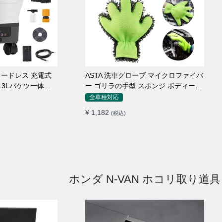
 コードレス 充電式
ASTA 洗車グローブ マイクロファイバ
 13Lバケツ一体型
ー ゴリラの手型 スポンジ ボディー用
量 キャスター付き
傷防止 吸水速乾 手洗い 洗車用品 車
全車種対応
トリガーガン 蛇口
バイク 洗車グッズ 掃除 手袋型 洗車タ
¥ 1,182
(税込)
ョートノズル フォ
オル代用 1個入り
ター付属 水道接続
クト収納
ホンダ N-VAN ホコリ取り道具