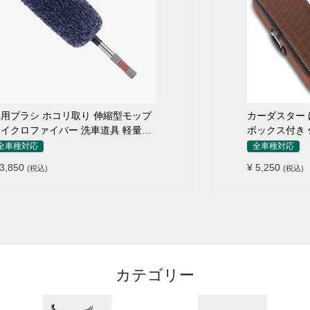
用ブラシ ホコリ取り 伸縮型モップ
カーダスター ほ
イクロファイバー 洗車道具 軽量・
ボックス付き 
コンパクト
シ 洗車ブラシ
全車種対応
全車種対応
 3,850
¥ 5,250
(税込)
(税込)
カテゴリー