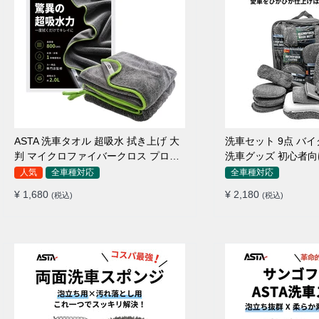
ASTA 洗車タオル 超吸水 拭き上げ 大
洗車セット 9点 バ
判 マイクロファイバークロス プロ仕
洗車グッズ 初心者向
様 水拭き 窓拭き 洗車 業務用 タオル
ポンジ タオル グロ
人気
全車種対応
全車種対応
吸水 傷つかない 撥水 厚手 両面 大型
ワックス用スポンジ 
¥ 1,680
¥ 2,180
(税込)
(税込)
洗車クロス
拭き・水拭き対応 
除・エアコン掃除もO