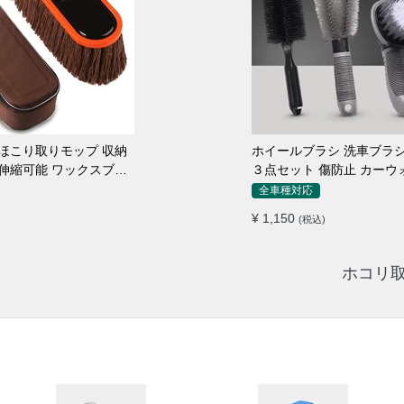
こり取りモップ 収納
ホイールブラシ 洗車ブラシ
伸縮可能 ワックスブラ
３点セット 傷防止 カーウ
ロ仕様
全車種対応
¥ 1,150
(税込)
ホコリ取