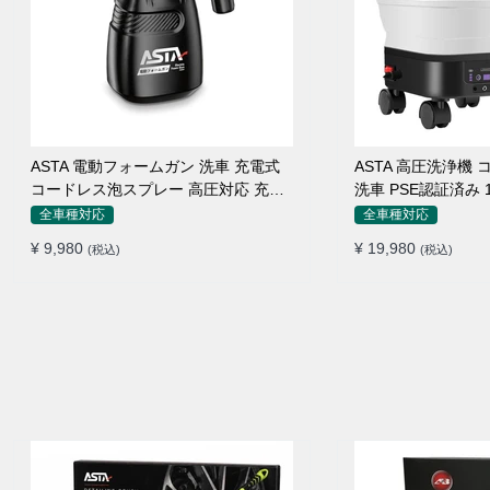
ASTA 電動フォームガン 洗車 充電式
ASTA 高圧洗浄機
コードレス泡スプレー 高圧対応 充電
洗車 PSE認証済み
式フォームスプレー 洗車グッズ 車・
折りたたみ式 超軽
全車種対応
全車種対応
バイク用 強力泡立ち (コピー)
360度回転ノズル 
¥ 9,980
¥ 19,980
(税込)
(税込)
接続アダプター シ
ームボトル キャス
不要 多機能コンパ