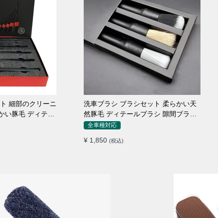
ット 細部のクリーニ
洗車ブラシ ブラシセット 柔らかい天
らかい豚毛 ディテー
然豚毛 ディテールブラシ 隙間ブラシ
筆タイプ
全車種対応
¥ 1,850
(税込)