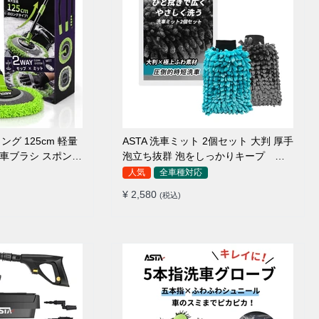
ング 125cm 軽量
ASTA 洗車ミット 2個セット 大判 厚手
 洗車ブラシ スポンジ
泡立ち抜群 泡をしっかりキープ 洗
ァイバー 脚立不要
車スポンジ マイクロファイバー 洗車
人気
全車種対応
5°カーブ設計 伸縮
グローブ 傷つきにくい ボディ ガラス
¥ 2,580
(税込)
ルーフ・ボディ対応
ホイール対応 洗車 用途別に使い分け
2個セット