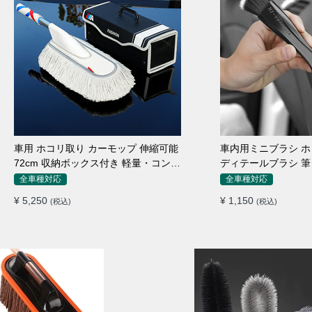
車用 ホコリ取り カーモップ 伸縮可能
車内用ミニブラシ 
72cm 収納ボックス付き 軽量・コンパ
ディテールブラシ 筆
クト
ン吹き出し口
全車種対応
全車種対応
¥ 5,250
¥ 1,150
(税込)
(税込)