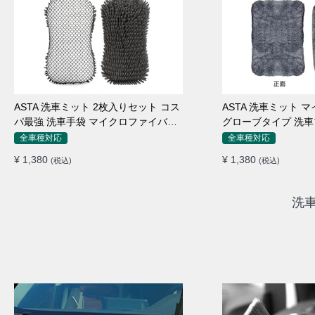
ASTA 洗車ミット 2枚入りセット コス
ASTA 洗車ミット 
パ最強 洗車手袋 マイクロファイバー
グローブタイプ 洗車
製 洗車グッズ 車 バイク 自転車用 洗
止 高吸水 車 バイク
全車種対応
全車種対応
車スポンジ
ング用品
¥ 1,380
¥ 1,380
(税込)
(税込)
洗