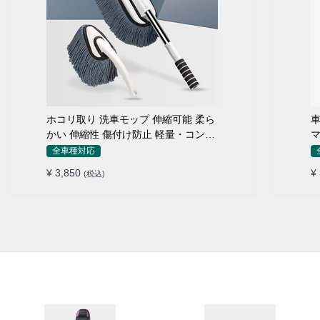
ホコリ取り 洗車モップ 伸縮可能 柔ら
車
かい 伸縮性 傷付け防止 軽量・コンパ
マ
クト
全車種対応
¥ 3,850
¥
(税込)